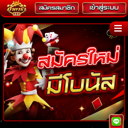
Skip
to
content