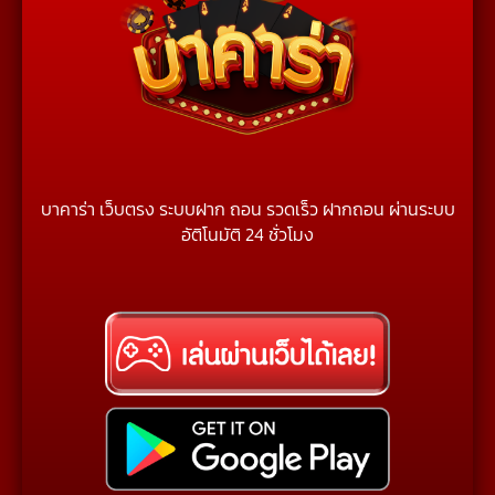
บาคาร่า เว็บตรง ระบบฝาก ถอน รวดเร็ว ฝากถอน ผ่านระบบ
อัติโนมัติ 24 ชั่วโมง