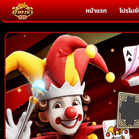
Skip
หน้าแรก
โปรโมชั
to
content