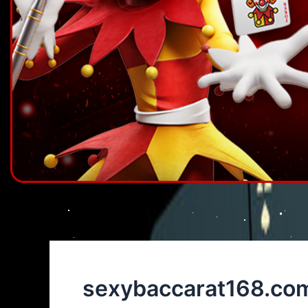
sexybaccarat168.co