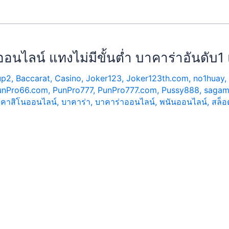
ออนไลน์ แทงไม่มีขั้นต่ำ บาคาร่าอันดับ
up2
,
Baccarat
,
Casino
,
Joker123
,
Joker123th.com
,
no1huay
,
unPro66.com
,
PunPro777
,
PunPro777.com
,
Pussy888
,
sagam
,
คาสิโนออนไลน์
,
บาคาร่า
,
บาคาร่าออนไลน์
,
พนันออนไลน์
,
สล็อ