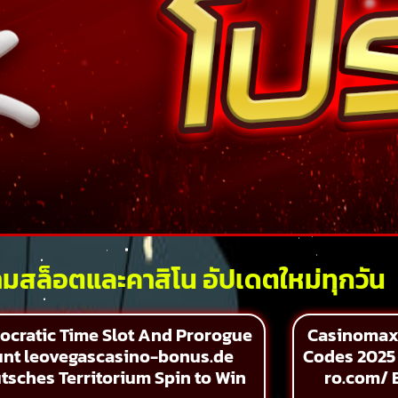
มสล็อตและคาสิโน อัปเดตใหม่ทุกวัน
P
P
P
P
P
cratic Time Slot And Prorogue
Casinomax
a
a
a
a
a
unt leovegascasino-bonus.de
Codes 2025
g
g
g
g
g
tsches Territorium Spin to Win
ro.com/ 
e
e
e
e
e