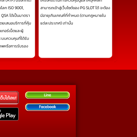
ล (ATF) บริษัทที่ได้
เคร่งครัด ในการควบคุมดูแล ให้บุคคลที่
โลก ISO 9001,
สามารถเข้าสู่เว็บไซต์ของ PG SLOT ได้ จะต้อง
I QSA ได้เป็นมาตรา
มีอายุเกินเกณฑ์ที่กำหนด (ตามกฏหมายใน
เสนอบริการที่คุ้ม
แต่ละประเทศ) เท่านั้น
ทอร์เน็ตและผู้
บบควบคุมที่ได้รับ
ภาพหรือการรับรอง