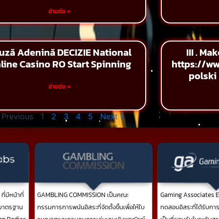
อ่านต่อ »
uză Adenină DECIZIE National
III . Ma
line Casino RO Start Spinning
https://ww
polski
อ่านต่อ »
 Previous
1
2
3
4
5
Next »
่มีหน้าที่
GAMBLING COMMISSION เป็นคณะ
Gaming Associates E
งมาตรฐาน
กรรมการการพนันอิสระที่จัดตั้งขึ้นเพื่อให้ใบ
ทดสอบอิสระที่ได้รับกา