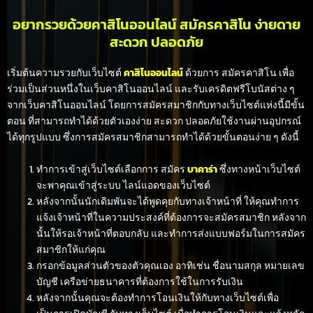
อยากรวยด้วยคาสิโนออนไลน์ สมัครคาสิโน ง่ายดาย
สะดวก ปลอดภัย
เริ่มต้นความรวยกับเว็บไซต์
คาสิโนออนไลน์
ด้วยการ สมัครคาสิโน เพื่อ
ร่วมเป็นส่วนหนึ่งในเว็บคาสิโนออนไลน์ และรับเครดิตฟรีโบนัสต่าง ๆ
จากเว็บคาสิโนออนไลน์ โดยการสมัครสมาชิกกับทางเว็บไซต์แห่งนี้มีขั้น
ตอน ที่สามารถทำได้ด้วยตัวเองง่าย สะดวก ปลอดภัยใช้งานผ่านอุปกรณ์
ได้ทุกรูปแบบ ซึ่งการสมัครสมาชิกสามารถทำได้ด้วยขั้นตอนง่าย ๆ ดังนี้
ทำการเข้าสู่เว็บไซต์เลือกการ สมัคร
บาคาร่า
ซึ่งทางหน้าเว็บไซต์
จะพาคุณเข้าสู่ระบบ ไลน์แอดของเว็บไซต์
หลังจากนั้นนักเดิมพันจะได้พูดคุยกับทางเจ้าหน้าที่ ให้คุณทำการ
แจ้งเจ้าหน้าที่ในความประสงค์ที่ต้องการจะสมัครสมาชิก หลังจาก
นั้นให้รอเจ้าหน้าที่ตอบกลับ และทำการส่งแบบฟอร์มในการสมัคร
สมาชิกให้แก่คุณ
กรอกข้อมูลส่วนตัวของตัวคุณเอง อาทิเช่น ชื่อนามสกุล หมายเลข
บัญชี เครือข่ายธนาคารที่ต้องการใช้ในการรับเงิน
หลังจากนั้นคุณจะต้องทำการโอนเงินให้กับทางเว็บไซต์เพื่อ