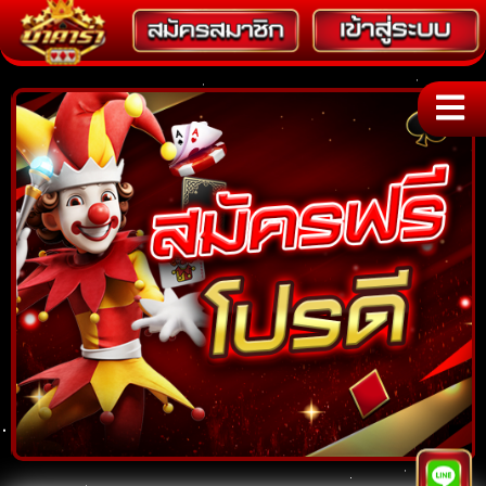
Skip
to
content