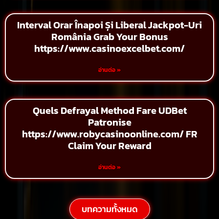
Interval Orar Înapoi Și Liberal Jackpot-Uri
România Grab Your Bonus
https://www.casinoexcelbet.com/
อ่านต่อ »
Quels Defrayal Method Fare UDBet
Patronise
https://www.robycasinoonline.com/ FR
Claim Your Reward
อ่านต่อ »
บทความทั้งหมด