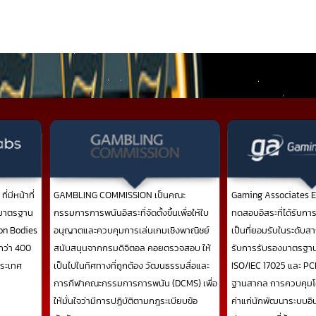
่มีหน้าที่
GAMBLING COMMISSION เป็นคณะ
Gaming Associates E
งมาตรฐาน
กรรมการการพนันอิสระที่จัดตั้งขึ้นเพื่อให้ใบ
ทดสอบอิสระที่ได้รับกา
ion Bodies
อนุญาตและควบคุมการเล่นเกมเชิงพาณิชย์
เป็นที่ยอมรับในระดับสาก
กว่า 400
สนับสนุนจากกรมดิจิตอล คอยตรวจสอบ ให้
รับการรับรองมาตรฐาน
ประเทศ
เป็นไปในทิศทางที่ถูกต้อง วัฒนธรรมสื่อและ
ISO/IEC 17025 และ PC
การกีฬาคณะกรรมการการพนัน (DCMS) เพื่อ
ฐานสากล การควบคุมโดย
ให้มั่นใจว่ามีการปฏิบัติตามกฎระเบียบข้อ
ค่าแก่นักพัฒนาระบบอินเ