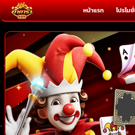
Skip
หน้าแรก
โปรโมชั
to
content