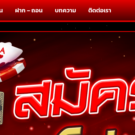
่น
ฝาก – ถอน
บทความ
ติดต่อเรา