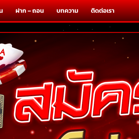
่น
ฝาก – ถอน
บทความ
ติดต่อเรา