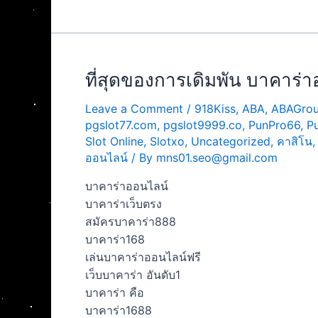
ที่สุดของการเดิมพัน บาคาร่า
Leave a Comment
/
918Kiss
,
ABA
,
ABAGro
pgslot77.com
,
pgslot9999.co
,
PunPro66
,
P
Slot Online
,
Slotxo
,
Uncategorized
,
คาสิโน
ออนไลน์
/ By
mns01.seo@gmail.com
บาคาร่าออนไลน์
บาคาร่าเว็บตรง
สมัครบาคาร่า888
บาคาร่า168
เล่นบาคาร่าออนไลน์ฟรี
เว็บบาคาร่า อันดับ1
บาคาร่า คือ
บาคาร่า1688