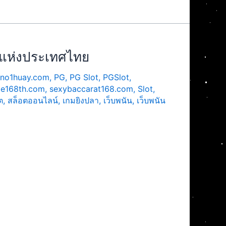
1 แห่งประเทศไทย
no1huay.com
,
PG
,
PG Slot
,
PGSlot
,
e168th.com
,
sexybaccarat168.com
,
Slot
,
ต
,
สล็อตออนไลน์
,
เกมยิงปลา
,
เว็บพนัน
,
เว็บพนัน