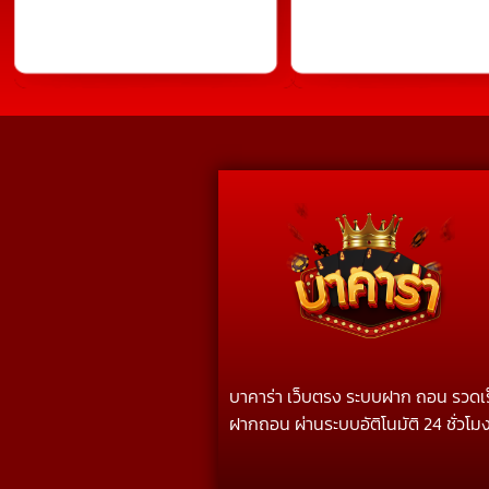
ประสิทธิภาพจริง ซึ่งเป็นไปตามข้อกำหนดด้าน
กฏระเบียบ ที่เข้มงวดของยุโรป
บาคาร่า เว็บตรง ระบบฝาก ถอน รวดเร
ฝากถอน ผ่านระบบอัติโนมัติ 24 ชั่วโม