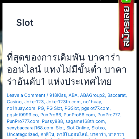
Slot
ที่สุดของการเดิมพัน บาคาร่า
ออนไลน์ แทงไม่มีขั้นต่ำ บาคา
ร่าอันดับ1 แห่งประเทศไทย
Leave a Comment
/
918Kiss
,
ABA
,
ABAGroup2
,
Baccarat
,
Casino
,
Joker123
,
Joker123th.com
,
no1huay
,
no1huay.com
,
PG
,
PG Slot
,
PGSlot
,
pgslot77.com
,
pgslot9999.co
,
PunPro66
,
PunPro66.com
,
PunPro777
,
PunPro777.com
,
Pussy888
,
sagame168th.com
,
sexybaccarat168.com
,
Slot
,
Slot Online
,
Slotxo
,
Uncategorized
,
คาสิโน
,
คาสิโนออนไลน์
,
บาคาร่า
,
บาคาร่า