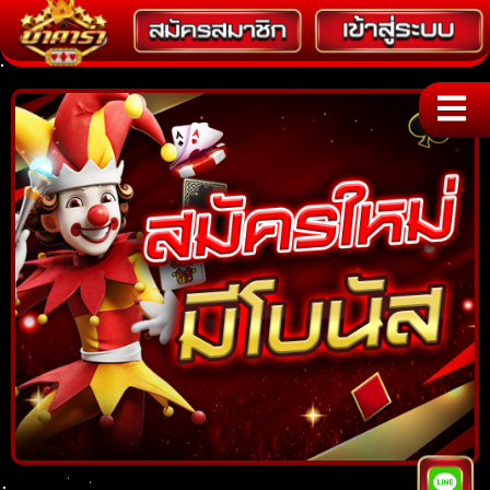
Skip
to
content