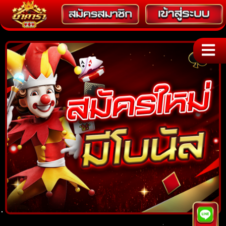
Skip
to
content