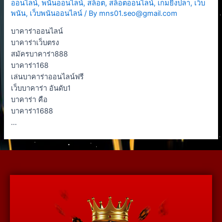
ออนไลน์
,
พนันออนไลน์
,
สล็อต
,
สล็อตออนไลน์
,
เกมยิงปลา
,
เว็บ
พนัน
,
เว็บพนันออนไลน์
/ By
mns01.seo@gmail.com
บาคาร่าออนไลน์
บาคาร่าเว็บตรง
สมัครบาคาร่า888
บาคาร่า168
เล่นบาคาร่าออนไลน์ฟรี
เว็บบาคาร่า อันดับ1
บาคาร่า คือ
บาคาร่า1688
…