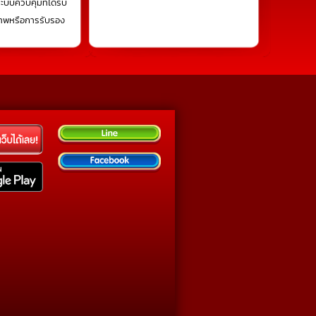
บบควบคุมที่ได้รับ
ภาพหรือการรับรอง