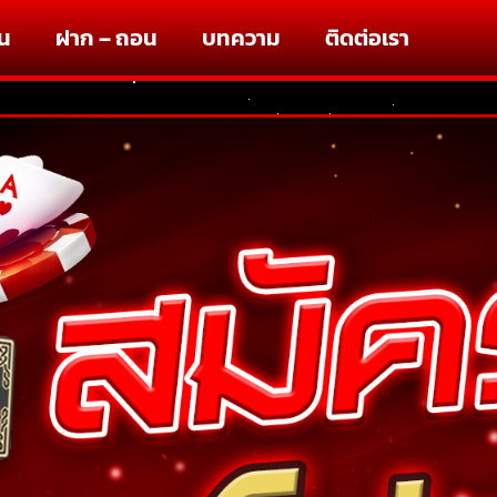
่น
ฝาก – ถอน
บทความ
ติดต่อเรา