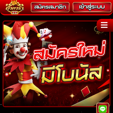
Skip
to
content