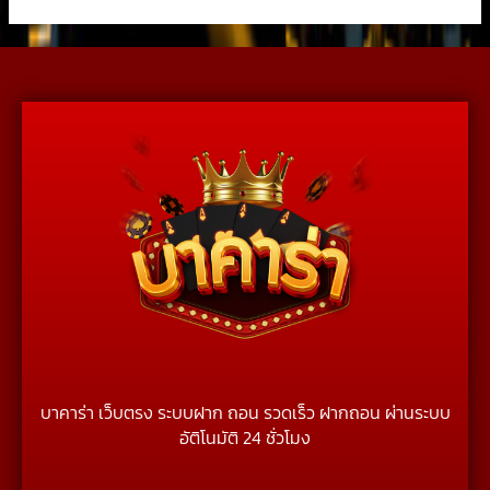
บาคาร่า เว็บตรง ระบบฝาก ถอน รวดเร็ว ฝากถอน ผ่านระบบ
อัติโนมัติ 24 ชั่วโมง