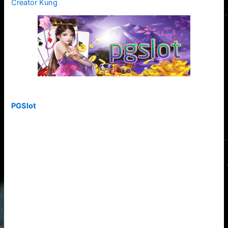
Creator Kung
ปลดปล่อยความสนุก: สัมผัสความตื่นเต้นของการพนันออนไลน์กับ
PGSlot
คุณพร้อมที่จะเริ่มการเดินทางที่น่าตื่นเต้นของการพนันออนไลน์
หรือไม่? ไม่ต้องมองไปไกลกว่า PGSlot ซึ่งเป็นแพลตฟอร์มชั้นนำ
ที่มอบประสบการณ์การเล่นเกมที่น่าตื่นเต้นและดื่มด่ำ เตรียม
พร้อมที่จะปลดปล่อยความสนุกและความตื่นเต้นในขณะที่คุณดำ
ดิ่งสู่โลกแห่งความเป็นไปได้ไม่รู้จบ
การแนะนำ
ในช่วงไม่กี่ปีที่ผ่านมา การพนันออนไลน์ได้รับความนิยมเพิ่มขึ้น