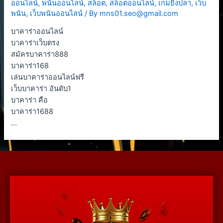
ออนไลน์
,
พนันออนไลน์
,
สล็อต
,
สล็อตออนไลน์
,
เกมยิงปลา
,
เว็บ
พนัน
,
เว็บพนันออนไลน์
/ By
mns01.seo@gmail.com
บาคาร่าออนไลน์
บาคาร่าเว็บตรง
สมัครบาคาร่า888
บาคาร่า168
เล่นบาคาร่าออนไลน์ฟรี
เว็บบาคาร่า อันดับ1
บาคาร่า คือ
บาคาร่า1688
…