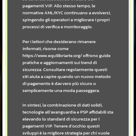
pagamenti VIP. Allo stesso tempo, le
normative AML/KYC continuano a evolversi,
spingendo gli operatori a migliorare i propri
processi di verifica e monitoraggio.
Per i lettori che desiderano rimanere
informati, risorse come
https://www.equilibriarte.org/ offrono guide
pratiche e aggiornamenti sui trend di
sicurezza. Consultare regolarmente questi
siti aiuta a capire quando un nuovo metodo
di pagamento è davvero più sicuro o
semplicemente una moda passeggera.
In sintesi, la combinazione di dati solidi,
tecnologie all’avanguardia e PSP affidabili sta
elevando lo standard di sicurezza per i
pagamenti VIP. Tenere d’occhio questi
sviluppi è la migliore strategia per chi vuole