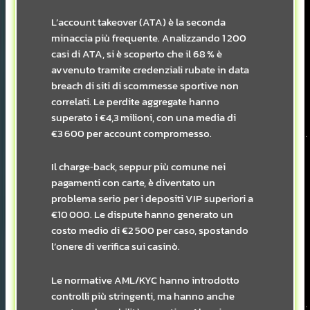
L’account takeover (ATA) è la seconda
minaccia più frequente. Analizzando 1 200
casi di ATA, si è scoperto che il 68 % è
avvenuto tramite credenziali rubate in data
breach di siti di scommesse sportive non
correlati. Le perdite aggregate hanno
superato i €4,3 milioni, con una media di
€3 600 per account compromesso.
Il charge‑back, seppur più comune nei
pagamenti con carte, è diventato un
problema serio per i depositi VIP superiori a
€10 000. Le dispute hanno generato un
costo medio di €2 500 per caso, spostando
l’onere di verifica sui casinò.
Le normative AML/KYC hanno introdotto
controlli più stringenti, ma hanno anche