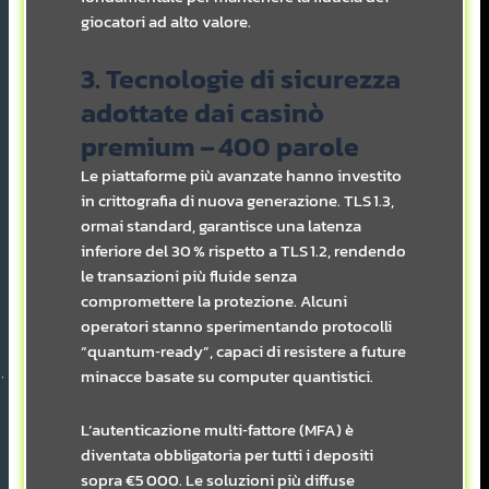
giocatori ad alto valore.
3. Tecnologie di sicurezza
adottate dai casinò
premium – 400 parole
Le piattaforme più avanzate hanno investito
in crittografia di nuova generazione. TLS 1.3,
ormai standard, garantisce una latenza
inferiore del 30 % rispetto a TLS 1.2, rendendo
le transazioni più fluide senza
compromettere la protezione. Alcuni
operatori stanno sperimentando protocolli
“quantum‑ready”, capaci di resistere a future
minacce basate su computer quantistici.
L’autenticazione multi‑fattore (MFA) è
diventata obbligatoria per tutti i depositi
sopra €5 000. Le soluzioni più diffuse