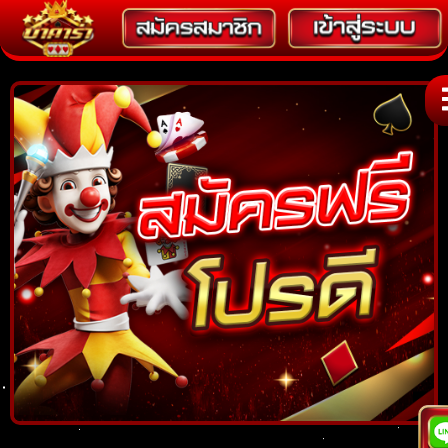
Skip
to
content