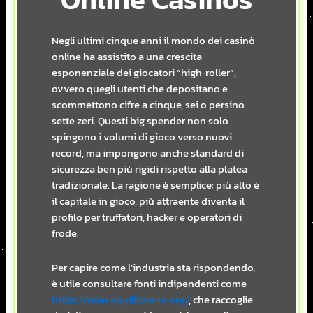
Negli ultimi cinque anni il mondo dei casinò
online ha assistito a una crescita
esponenziale dei giocatori “high‑roller”,
ovvero quegli utenti che depositano e
scommettono cifre a cinque, sei o persino
sette zeri. Questi big spender non solo
spingono i volumi di gioco verso nuovi
record, ma impongono anche standard di
sicurezza ben più rigidi rispetto alla platea
tradizionale. La ragione è semplice: più alto è
il capitale in gioco, più attraente diventa il
profilo per truffatori, hacker e operatori di
frode.
Per capire come l’industria sta rispondendo,
è utile consultare fonti indipendenti come
https://www.equilibriarte.org/
, che raccoglie