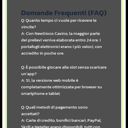
Domande Frequenti (FAQ)
Q: Quanto tempo ci vuole per ricevere le
vincite?
A: Con NewGioco Casino, la maggior parte
dei prelievi veniva elaborata entro 24 ore. I
portafogli elettronici erano i più veloci, con
accredito in poche ore.
Q: È possibile giocare alle slot senza scaricare
un’app?
A: Sì, la versione web mobile è
completamente ottimizzata per browser su
smartphone e tablet.
Q: Quali metodi di pagamento sono
accettati?
A: Carte di credito, bonifici bancari, PayPal,
Skrill e Neteller erano disponibili, tutti con