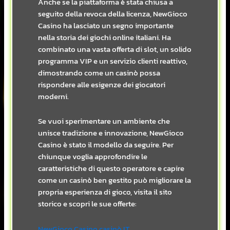
Anche se la piattaforma è stata chiusa a
seguito della revoca della licenza, NewGioco
Casino ha lasciato un segno importante
nella storia dei giochi online italiani. Ha
combinato una vasta offerta di slot, un solido
programma VIP e un servizio clienti reattivo,
dimostrando come un casinò possa
rispondere alle esigenze dei giocatori
moderni.
Se vuoi sperimentare un ambiente che
unisce tradizione e innovazione, NewGioco
Casino è stato il modello da seguire. Per
chiunque voglia approfondire le
caratteristiche di questo operatore e capire
come un casinò ben gestito può migliorare la
propria esperienza di gioco, visita il sito
storico e scopri le sue offerte:
NewGioco Casino casinò IT