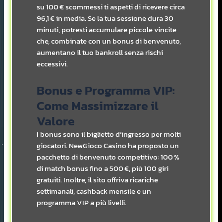
su 100 € scommessi ti aspetti di ricevere circa
96,1 € in media. Se la tua sessione dura 30
minuti, potresti accumulare piccole vincite
che, combinate con un bonus di benvenuto,
aumentano il tuo bankroll senza rischi
eccessivi.
Bonus e Programma VIP:
Come Massimizzare il
Valore
I bonus sono il biglietto d’ingresso per molti
giocatori. NewGioco Casino ha proposto un
pacchetto di benvenuto competitivo: 100 %
di match bonus fino a 500 €, più 100 giri
gratuiti. Inoltre, il sito offriva ricariche
settimanali, cashback mensile e un
programma VIP a più livelli.