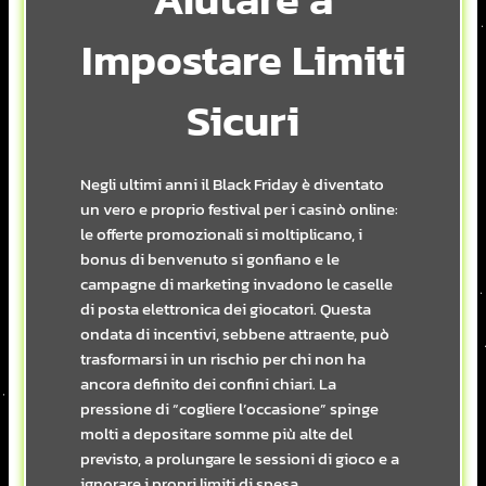
Impostare Limiti
Sicuri
Negli ultimi anni il Black Friday è diventato
un vero e proprio festival per i casinò online:
le offerte promozionali si moltiplicano, i
bonus di benvenuto si gonfiano e le
campagne di marketing invadono le caselle
di posta elettronica dei giocatori. Questa
ondata di incentivi, sebbene attraente, può
trasformarsi in un rischio per chi non ha
ancora definito dei confini chiari. La
pressione di “cogliere l’occasione” spinge
molti a depositare somme più alte del
previsto, a prolungare le sessioni di gioco e a
ignorare i propri limiti di spesa.