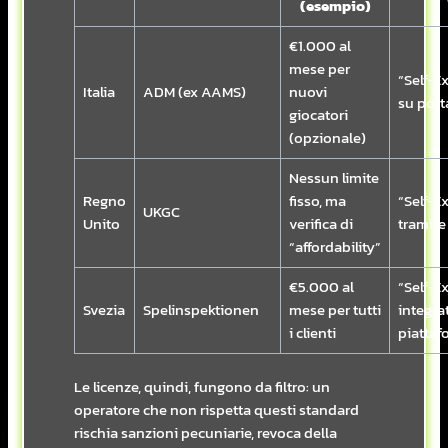
(esempio)
€1.000 al
mese per
“Self‑E
Italia
ADM (ex AAMS)
nuovi
su por
giocatori
(opzionale)
Nessun limite
Regno
fisso, ma
“Self‑E
UKGC
Unito
verifica di
tramit
“affordability”
€5.000 al
“Self‑E
Svezia
Spelinspektionen
mese per tutti
integra
i clienti
piatta
Le licenze, quindi, fungono da filtro: un
operatore che non rispetta questi standard
rischia sanzioni pecuniarie, revoca della