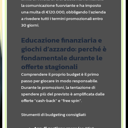
la comunicazione fuorviante e ha imposto
una multa di €120.000, obbligando l’azienda
a rivedere tutti i termini promozionali entro
30 giorni.
Educazione finanziaria e
giochi d’azzardo: perché è
fondamentale durante le
offerte stagionali
Comprendere il proprio budget è il primo
passo per giocare in modo responsabile.
Durante le promozioni, la tentazione di
spendere più del previsto è amplificata dalle
offerte “cash‑back” e “free spin”.
Strumenti di budgeting consigliati: