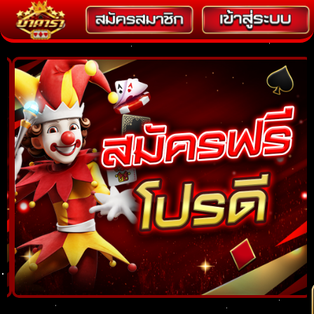
Skip
to
content