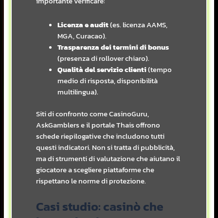
importante verificare:
Licenza e audit
(es. licenza AAMS,
MGA, Curacao).
Trasparenza dei termini di bonus
(presenza di rollover chiaro).
Qualità del servizio clienti
(tempo
medio di risposta, disponibilità
multilingua).
Siti di confronto come CasinoGuru,
AskGamblers e il portale Thais offrono
schede riepilogative che includono tutti
questi indicatori. Non si tratta di pubblicità,
ma di strumenti di valutazione che aiutano il
giocatore a scegliere piattaforme che
rispettano le norme di protezione.
Casi studio: casinò che