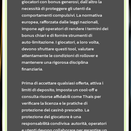
giocatori con bonus generosi, dall’altro la
necessità di proteggere gli utenti da
comportamenti compulsivi. La normativa
europea, rafforzata dalle leggi nazionali,
impone agli operatori di rendere i termini dei
bonus chiari e di fornire strumenti di
auto‑limitazione. I giocatori, a loro volta,
devono sfruttare questi tool, valutare
attentamente le condizioni di rollover e
mantenere una rigorosa disciplina
finanziaria.
Prima di accettare qualsiasi offerta, attiva i
limiti di deposito, imposta un cool‑off e
consulta risorse affidabili come Thais per
verificare la licenza e le pratiche di
protezione del casinò prescelto. La
protezione del giocatore è una
responsabilità condivisa: autorità, operatori
e utenti devono collaborare per garantire un