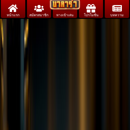
หน้าแรก
สมัครสมาชิก
ทางเข้าเล่น
โปรโมชั่น
บทความ