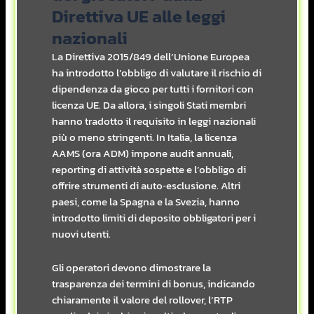
Direttiva UE alle leggi
nazionali
La Direttiva 2015/849 dell’Unione Europea
ha introdotto l’obbligo di valutare il rischio di
dipendenza da gioco per tutti i fornitori con
licenza UE. Da allora, i singoli Stati membri
hanno tradotto il requisito in leggi nazionali
più o meno stringenti. In Italia, la licenza
AAMS (ora ADM) impone audit annuali,
reporting di attività sospette e l’obbligo di
offrire strumenti di auto‑esclusione. Altri
paesi, come la Spagna e la Svezia, hanno
introdotto limiti di deposito obbligatori per i
nuovi utenti.
Gli operatori devono dimostrare la
trasparenza dei termini di bonus, indicando
chiaramente il valore del rollover, l’RTP