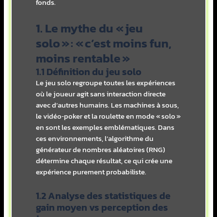
fonds.
1. Le mythe du « jeu
solo » : « c’est moins fun,
moins rentable »
1.1 Définition du jeu solo
Le jeu solo regroupe toutes les expériences
où le joueur agit sans interaction directe
avec d’autres humains. Les machines à sous,
le vidéo‑poker et la roulette en mode « solo »
en sont les exemples emblématiques. Dans
ces environnements, l’algorithme du
générateur de nombres aléatoires (RNG)
détermine chaque résultat, ce qui crée une
expérience purement probabiliste.
1.2 Analyse des statistiques de
gain moyen vs perception des