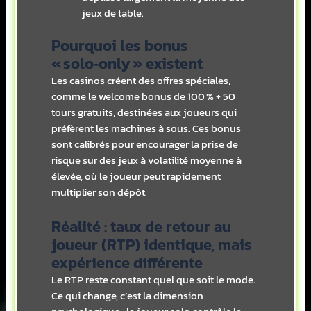
jeux de table.
Pourquoi les bonus
« solo‑only » existent
Les casinos créent des offres spéciales,
comme le welcome bonus de 100 % + 50
tours gratuits, destinées aux joueurs qui
préfèrent les machines à sous. Ces bonus
sont calibrés pour encourager la prise de
risque sur des jeux à volatilité moyenne à
élevée, où le joueur peut rapidement
multiplier son dépôt.
Réalité : taux de retour au
joueur (RTP) identique, mais
expérience différente
Le RTP reste constant quel que soit le mode.
Ce qui change, c’est la dimension