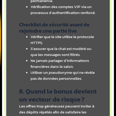
permanence.
Vérification des comptes VIP via un
processus d’authentification renforcé.
Checklist de sécurité avant de
rejoindre une partie live
Vérifier que le site utilise le protocole
HTTPS.
S’assurer que le chat est modéré ou
que les messages sont filtrés.
Ne jamais partager d’informations
financières dans le salon.
Utiliser un pseudonyme qui ne révèle
pas de données personnelles.
6. Quand le bonus devient
un vecteur de risque ?
Les offres trop généreuses peuvent inciter à
des dépôts répétés afin de satisfaire les