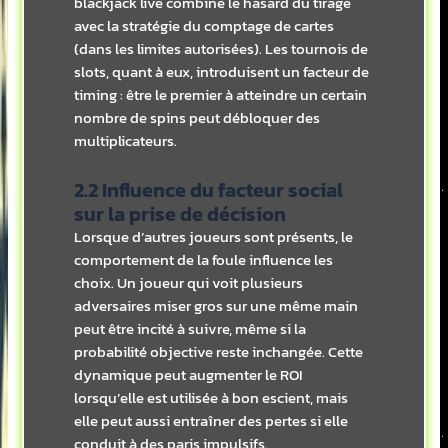
blackjack live combine le hasard du tirage
avec la stratégie du comptage de cartes
(dans les limites autorisées). Les tournois de
slots, quant à eux, introduisent un facteur de
timing : être le premier à atteindre un certain
nombre de spins peut débloquer des
multiplicateurs.
2.2 Influence du facteur social
sur la prise de décision
Lorsque d’autres joueurs sont présents, le
comportement de la foule influence les
choix. Un joueur qui voit plusieurs
adversaires miser gros sur une même main
peut être incité à suivre, même si la
probabilité objective reste inchangée. Cette
dynamique peut augmenter le ROI
lorsqu’elle est utilisée à bon escient, mais
elle peut aussi entraîner des pertes si elle
conduit à des paris impulsifs.