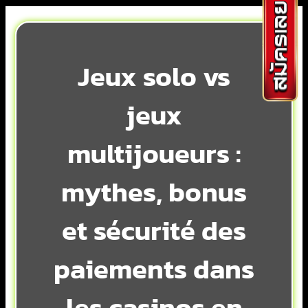
Jeux solo vs
jeux
multijoueurs :
mythes, bonus
et sécurité des
paiements dans
les casinos en