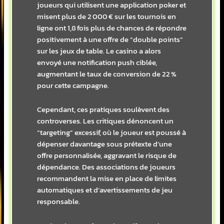
joueurs qui utilisent une application poker et
misent plus de 2 000 € sur les tournois en
ligne ont 1,8 fois plus de chances de répondre
positivement à une offre de “double points”
sur les jeux de table. Le casino a alors
envoyé une notification push ciblée,
augmentant le taux de conversion de 22 %
pour cette campagne.
Cependant, ces pratiques soulèvent des
controverses. Les critiques dénoncent un
“targeting” excessif, où le joueur est poussé à
dépenser davantage sous prétexte d’une
offre personnalisée, aggravant le risque de
dépendance. Des associations de joueurs
recommandent la mise en place de limites
automatiques et d’avertissements de jeu
responsable.