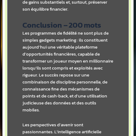
de gains substantiels et, surtout, préserver
son équilibre financier.
Conclusion – 200 mots
Les programmes de fidélité ne sont plus de
simples gadgets marketing : ils constituent
aujourd’hui une véritable plateforme
d’opportunités financières, capable de
transformer un joueur moyen en millionnaire
lorsqu’ils sont compris et exploités avec
rigueur. Le succès repose sur une
combinaison de discipline personnelle, de
connaissance fine des mécanismes de
points et de cash‑back, et d’une utilisation
judicieuse des données et des outils
mobiles.
Les perspectives d’avenir sont
passionnantes. L’intelligence artificielle