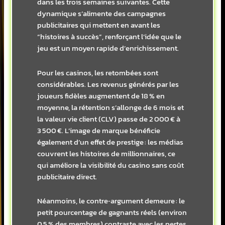
dans les trois semaines suivantes. Cette
dynamique s’alimente des campagnes
publicitaires qui mettent en avant les
“histoires à succès”, renforçant l’idée que le
jeu est un moyen rapide d’enrichissement.
Pour les casinos, les retombées sont
considérables. Les revenus générés par les
joueurs fidèles augmentent de 18 % en
moyenne, la rétention s’allonge de 6 mois et
la valeur vie client (CLV) passe de 2 000 € à
3 500 €. L’image de marque bénéficie
également d’un effet de prestige : les médias
couvrent les histoires de millionnaires, ce
qui améliore la visibilité du casino sans coût
publicitaire direct.
Néanmoins, le contre‑argument demeure : le
petit pourcentage de gagnants réels (environ
0,5 % des membres) contraste avec les pertes