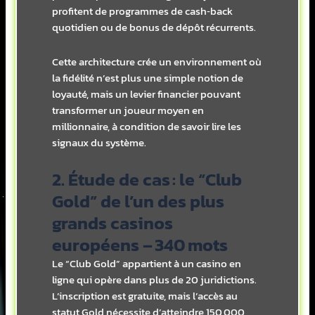
profitent de programmes de cash‑back
quotidien ou de bonus de dépôt récurrents.
Cette architecture crée un environnement où
la fidélité n’est plus une simple notion de
loyauté, mais un levier financier pouvant
transformer un joueur moyen en
millionnaire, à condition de savoir lire les
signaux du système.
2. Étude de cas : le “Club
Gold” de l’un des plus
grands casinos
européens – 340 mots
Le “Club Gold” appartient à un casino en
ligne qui opère dans plus de 20 juridictions.
L’inscription est gratuite, mais l’accès au
statut Gold nécessite d’atteindre 150 000