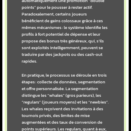
automatiquement une promotion “double
points” pour le pousser à rester actif.
Paradoxalement, certains joueurs
bénéficient de gains colossaux grâce à ces
mêmes mécanismes : le système identifie les
profils à fort potentiel de dépense et leur
propose des bonus très généreux, qui, s’ils
sont exploités intelligemment, peuvent se
traduire par des jackpots ou des cash‑out
rapides.
En pratique, le processus se déroule en trois
étapes : collecte de données, segmentation
et offre personnalisée. La segmentation
distingue les “whales” (gros parieurs), les
“regulars” (joueurs moyens) et les “newbies”.
Les whales reçoivent des invitations à des
tournois privés, des limites de mise
augmentées et des taux de conversion de
points supérieurs. Les regulars, quant à eux,