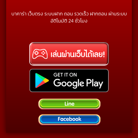
บาคาร่า เว็บตรง ระบบฝาก ถอน รวดเร็ว ฝากถอน ผ่านระบบ
อัติโนมัติ 24 ชั่วโมง