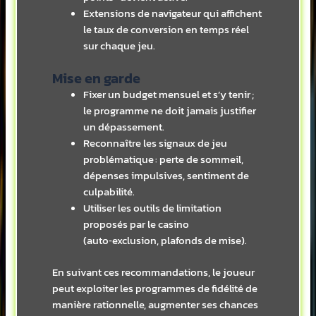
Extensions de navigateur qui affichent
le taux de conversion en temps réel
sur chaque jeu.
Mise en garde
Fixer un budget mensuel et s’y tenir ;
le programme ne doit jamais justifier
un dépassement.
Reconnaître les signaux de jeu
problématique : perte de sommeil,
dépenses impulsives, sentiment de
culpabilité.
Utiliser les outils de limitation
proposés par le casino
(auto‑exclusion, plafonds de mise).
En suivant ces recommandations, le joueur
peut exploiter les programmes de fidélité de
manière rationnelle, augmenter ses chances