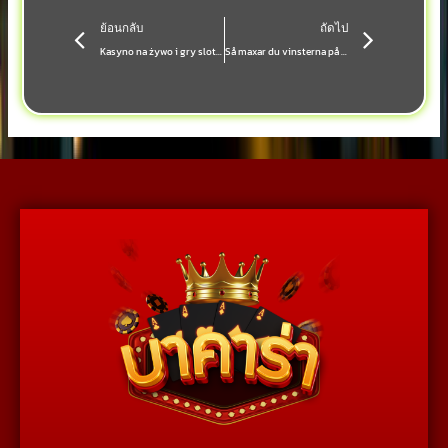
Prev
Next
ย้อนกลับ
ถัดไป
Kasyno na żywo i gry slotowe – jak wykorzystać technologię w Firespin Casino, by grać szybciej i bezpieczniej
Så maxar du vinsterna på live‑ och RNG‑spel hos No Account Casino