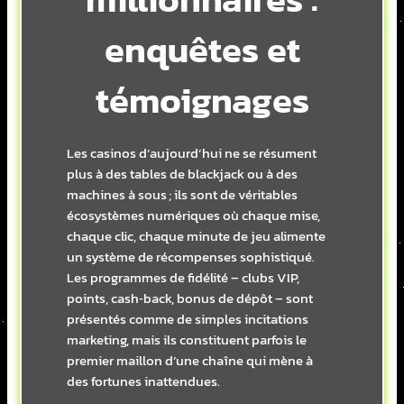
enquêtes et
témoignages
Les casinos d’aujourd’hui ne se résument
plus à des tables de blackjack ou à des
machines à sous ; ils sont de véritables
écosystèmes numériques où chaque mise,
chaque clic, chaque minute de jeu alimente
un système de récompenses sophistiqué.
Les programmes de fidélité – clubs VIP,
points, cash‑back, bonus de dépôt – sont
présentés comme de simples incitations
marketing, mais ils constituent parfois le
premier maillon d’une chaîne qui mène à
des fortunes inattendues.