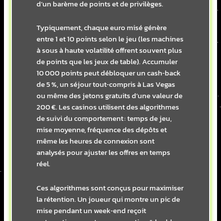
d’un barème de points et de privilèges.
Typiquement, chaque euro misé génère
entre 1 et 10 points selon le jeu (les machines
à sous à haute volatilité offrent souvent plus
de points que les jeux de table). Accumuler
10 000 points peut débloquer un cash‑back
de 5 %, un séjour tout‑compris à Las Vegas
ou même des jetons gratuits d’une valeur de
200 €. Les casinos utilisent des algorithmes
de suivi du comportement : temps de jeu,
mise moyenne, fréquence des dépôts et
même les heures de connexion sont
analysés pour ajuster les offres en temps
réel.
Ces algorithmes sont conçus pour maximiser
la rétention. Un joueur qui montre un pic de
mise pendant un week‑end reçoit