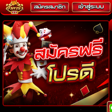
Skip
to
content