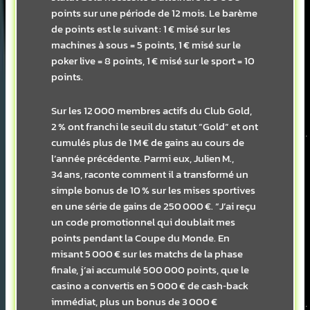
points sur une période de 12 mois. Le barème
de points est le suivant : 1 € misé sur les
machines à sous = 5 points, 1 € misé sur le
poker live = 8 points, 1 € misé sur le sport = 10
points.
Sur les 12 000 membres actifs du Club Gold,
2 % ont franchi le seuil du statut “Gold” et ont
cumulés plus de 1 M € de gains au cours de
l’année précédente. Parmi eux, Julien M.,
34 ans, raconte comment il a transformé un
simple bonus de 10 % sur les mises sportives
en une série de gains de 250 000 €. “J’ai reçu
un code promotionnel qui doublait mes
points pendant la Coupe du Monde. En
misant 5 000 € sur les matchs de la phase
finale, j’ai accumulé 500 000 points, que le
casino a convertis en 5 000 € de cash‑back
immédiat, plus un bonus de 3 000 €