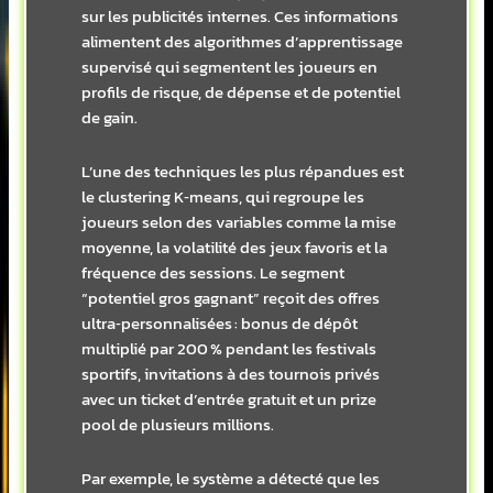
sur les publicités internes. Ces informations
alimentent des algorithmes d’apprentissage
supervisé qui segmentent les joueurs en
profils de risque, de dépense et de potentiel
de gain.
L’une des techniques les plus répandues est
le clustering K‑means, qui regroupe les
joueurs selon des variables comme la mise
moyenne, la volatilité des jeux favoris et la
fréquence des sessions. Le segment
“potentiel gros gagnant” reçoit des offres
ultra‑personnalisées : bonus de dépôt
multiplié par 200 % pendant les festivals
sportifs, invitations à des tournois privés
avec un ticket d’entrée gratuit et un prize
pool de plusieurs millions.
Par exemple, le système a détecté que les