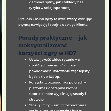
darmowe spiny, jak i zakłady bez
ryzyka w sekcji sportowej.
FireSpin Casino łączy te dwie światy, oferując
płynną nawigację i spójną obsługę klienta.
Porady praktyczne – jak
maksymalizować
korzyści z gry w HD?
Ustaw jakość wideo ręcznie – w
niektórych sieciach 4K może
powodować buforowanie, więc lepszy
będzie tryb 1080p.
Korzystaj z przewodnika po grach –
platforma udostępnia krótkie
tutoriale, które wyjaśniają zasady i
strategie.
Stosuj limity – zanim rozpoczniesz
sesję, określ maksymalną kwotę