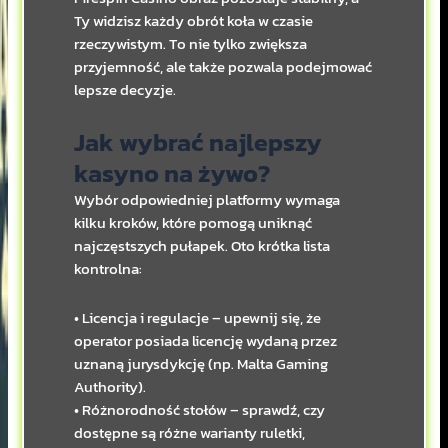
Ty widzisz każdy obrót koła w czasie
rzeczywistym. To nie tylko zwiększa
przyjemność, ale także pozwala podejmować
lepsze decyzje.
Jak wybrać najlepszy
kasyno na żywo?
Wybór odpowiedniej platformy wymaga
kilku kroków, które pomogą uniknąć
najczęstszych pułapek. Oto krótka lista
kontrolna:
• Licencja i regulacje – upewnij się, że
operator posiada licencję wydaną przez
uznaną jurysdykcję (np. Malta Gaming
Authority).
• Różnorodność stołów – sprawdź, czy
dostępne są różne warianty ruletki,