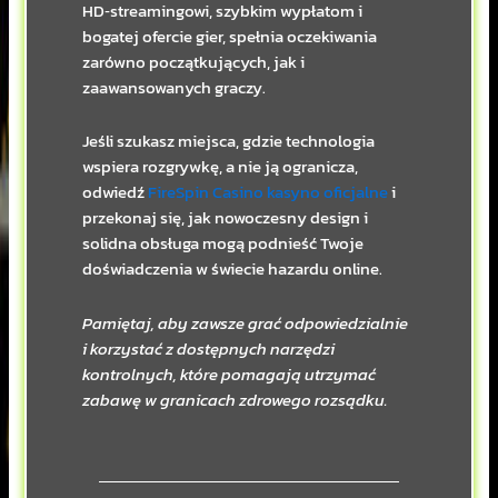
HD‑streamingowi, szybkim wypłatom i
bogatej ofercie gier, spełnia oczekiwania
zarówno początkujących, jak i
zaawansowanych graczy.
Jeśli szukasz miejsca, gdzie technologia
wspiera rozgrywkę, a nie ją ogranicza,
odwiedź
FireSpin Casino kasyno oficjalne
i
przekonaj się, jak nowoczesny design i
solidna obsługa mogą podnieść Twoje
doświadczenia w świecie hazardu online.
Pamiętaj, aby zawsze grać odpowiedzialnie
i korzystać z dostępnych narzędzi
kontrolnych, które pomagają utrzymać
zabawę w granicach zdrowego rozsądku.