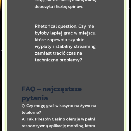
depozytu i liczbę spinów.
Rhetorical question: Czy nie
byłoby lepiej grać w miejscu,
które zapewnia szybkie
wypłaty i stabilny streaming,
zamiast tracić czas na
techniczne problemy?
FAQ – najczęstsze
pytania
Q: Czy mogę grać w kasyno na żywo na
telefonie?
A: Tak, Firespin Casino oferuje w pełni
responsywną aplikację mobilną, która