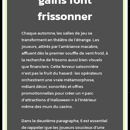
frissonner
Chaque automne, les salles de jeu se
transforment en théâtre de l’étrange. Les
joueurs, attirés par l’ambiance macabre,
affluent dès le premier souffle de vent froid, à
la recherche de frissons aussi bien visuels
que financiers. Cette ferveur saisonnière
n’est pas le fruit du hasard : les opérateurs
orchestrent une vraie métamorphose,
mêlant décor, sonorités et offres
promotionnelles pour créer un « parc
d’attractions d’Halloween » à l’intérieur
même des murs du casino.
Dans le deuxième paragraphe, il est essentiel
de rappeler que les joueurs soucieux d’une