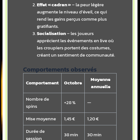
Effet « cadran »
– la peur légère
augmente le niveau d’éveil, ce qui
rend les gains perçus comme plus
gratifiants.
Socialisation
– les joueurs
apprécient les événements en live où
les croupiers portent des costumes,
créant un sentiment de communauté.
Comportements observés
Moyenne
Comportement
Octobre
annuelle
Nombre de
+28 %
—
spins
Mise moyenne
1,45 €
1,20 €
Durée de
38 min
30 min
session