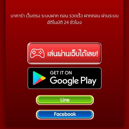
บาคาร่า เว็บตรง ระบบฝาก ถอน รวดเร็ว ฝากถอน ผ่านระบบ
อัติโนมัติ 24 ชั่วโมง