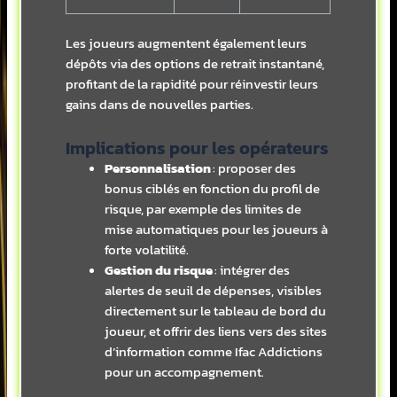
Les joueurs augmentent également leurs
dépôts via des options de retrait instantané,
profitant de la rapidité pour réinvestir leurs
gains dans de nouvelles parties.
Implications pour les opérateurs
Personnalisation
: proposer des
bonus ciblés en fonction du profil de
risque, par exemple des limites de
mise automatiques pour les joueurs à
forte volatilité.
Gestion du risque
: intégrer des
alertes de seuil de dépenses, visibles
directement sur le tableau de bord du
joueur, et offrir des liens vers des sites
d’information comme Ifac Addictions
pour un accompagnement.