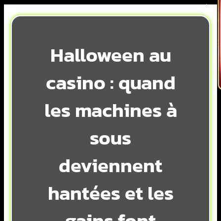
Halloween au
casino : quand
les machines à
sous
deviennent
hantées et les
gains font