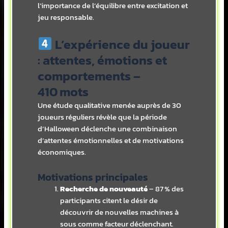
l’importance de l’équilibre entre excitation et
jeu responsable.
L’expérience du joueur
: attentes, émotions et
comportements –
410 mots
Une étude qualitative menée auprès de 30
joueurs réguliers révèle que la période
d’Halloween déclenche une combinaison
d’attentes émotionnelles et de motivations
économiques.
Motivations principales
Recherche de nouveauté
– 87 % des
participants citent le désir de
découvrir de nouvelles machines à
sous comme facteur déclenchant.