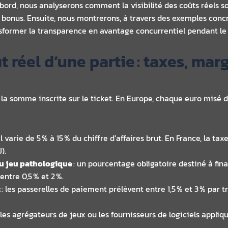
abord, nous analyserons comment la visibilité des coûts réels sou
e bonus. Ensuite, nous montrerons, à travers des exemples concr
former la transparence en avantage concurrentiel pendant le 
réel d’une partie : taxes, marg
la somme inscrite sur le ticket. En Europe, chaque euro misé do
il varie de 5 % à 15 % du chiffre d’affaires brut. En France, la tax
).
du jeu pathologique
: un pourcentage obligatoire destiné à fi
ntre 0,5 % et 2 %.
t
: les passerelles de paiement prélèvent entre 1,5 % et 3 % par tr
 les agrégateurs de jeux ou les fournisseurs de logiciels appliq