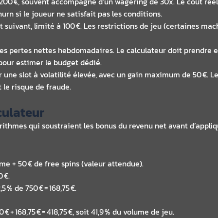
à 200 €, souvent accompagné d’un wagering de 30x. Le coût rée
hurn si le joueur ne satisfait pas les conditions.
ôt suivant, limité à 100 €. Les restrictions de jeu (certaines m
 les pertes nettes hebdomadaires. Le calculateur doit prendre
pour estimer le budget dédié.
ur une slot à volatilité élevée, avec un gain maximum de 50 €. L
 le risque de fraude.
culateur
hmes qui soustraient les bonus du revenu net avant d’applique
me + 50 € de free spins (valeur attendue).
0 €.
2,5 % de 750 € = 168,75 €.
€ + 168,75 € = 418,75 €, soit 41,9 % du volume de jeu.