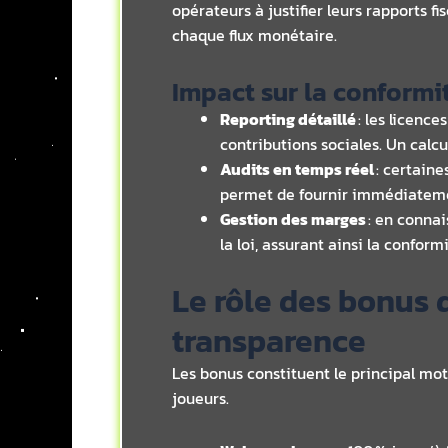
opérateurs à justifier leurs rapports f
chaque flux monétaire.
Impact sur la conformi
Reporting détaillé
: les licenc
contributions sociales. Un calcu
Audits en temps réel
: certaine
permet de fournir immédiatement
Gestion des marges
: en connai
la loi, assurant ainsi la conform
Le rôle des bonus d
transparence
Les bonus constituent le principal mot
joueurs.