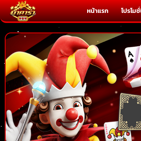
Skip
หน้าแรก
โปรโมชั
to
content