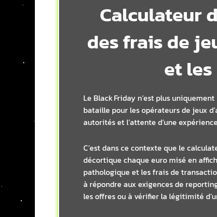
Calculateur 
des frais de j
et le
Le Black Friday n’est plus uniquement l
bataille pour les opérateurs de jeux d
autorités et l’attente d’une expérience
C’est dans ce contexte que le calculat
décortique chaque euro misé en afficha
pathologique et les frais de transactio
à répondre aux exigences de reporting
les offres ou à vérifier la légitimité d’