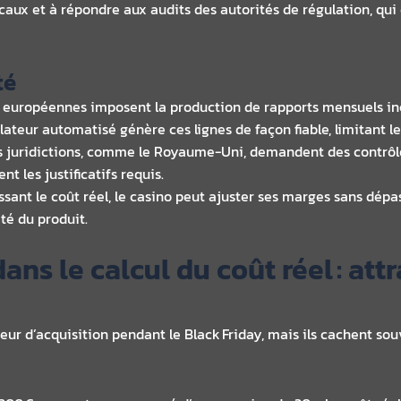
iscaux et à répondre aux audits des autorités de régulation, qui
té
es européennes imposent la production de rapports mensuels incl
lateur automatisé génère ces lignes de façon fiable, limitant le
s juridictions, comme le Royaume-Uni, demandent des contrôles 
 les justificatifs requis.
ssant le coût réel, le casino peut ajuster ses marges sans dép
ité du produit.
ans le calcul du coût réel : attr
eur d’acquisition pendant le Black Friday, mais ils cachent s