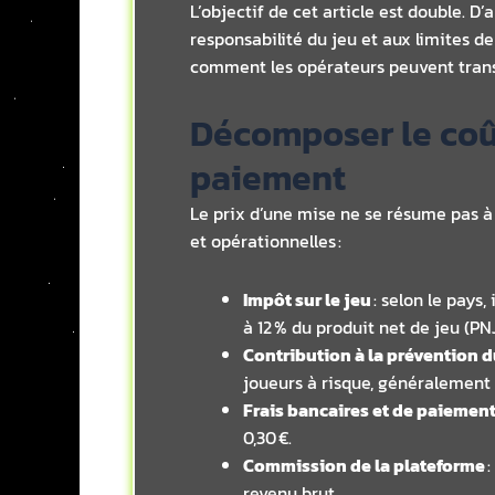
L’objectif de cet article est double. D’
responsabilité du jeu et aux limites d
comment les opérateurs peuvent trans
Décomposer le coût 
paiement
Le prix d’une mise ne se résume pas à 
et opérationnelles :
Impôt sur le jeu
: selon le pays, 
à 12 % du produit net de jeu (PNJ
Contribution à la prévention 
joueurs à risque, généralement e
Frais bancaires et de paiemen
0,30 €.
Commission de la plateforme
:
revenu brut.