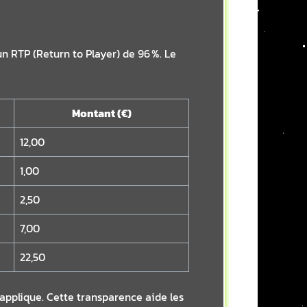
n RTP (Return to Player) de 96 %. Le
Montant (€)
12,00
1,00
2,50
7,00
22,50
applique. Cette transparence aide les