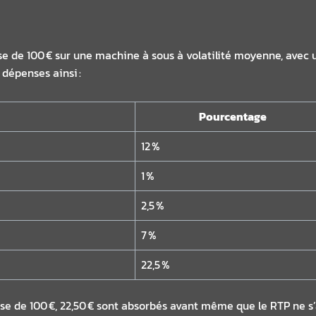
e de 100 € sur une machine à sous à volatilité moyenne, avec u
 dépenses ainsi :
Pourcentage
12 %
1 %
2,5 %
7 %
22,5 %
se de 100 €, 22,50 € sont absorbés avant même que le RTP ne s’