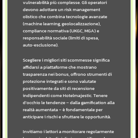
vulnerabilità più complesse. Gli operatori
devono adottare un risk management
olistico che combina tecnologie avanzate
(machine learning, geolocalizzazione),
compliance normativa (UKGC, MGA) e
responsabilità sociale (limiti di spesa,
auto‑esclusione).
Scegliere i migliori siti scommesse significa
affidarsi a piattaforme che mostrano
trasparenza nei bonus, offrono strumenti di
protezione integrati e sono valutate
positivamente da siti di recensione
indipendenti come Hotelmajestic. Tenere
d’occhio le tendenze – dalla gamification alla
realtà aumentata – è fondamentale per
anticipare i rischi e sfruttare le opportunità.
Invitiamo i lettori a monitorare regolarmente