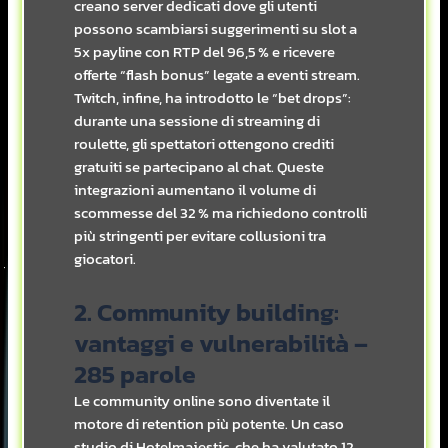
creano server dedicati dove gli utenti
possono scambiarsi suggerimenti su slot a
5x payline con RTP del 96,5 % e ricevere
offerte “flash bonus” legate a eventi stream.
Twitch, infine, ha introdotto le “bet drops”:
durante una sessione di streaming di
roulette, gli spettatori ottengono crediti
gratuiti se partecipano al chat. Queste
integrazioni aumentano il volume di
scommesse del 32 % ma richiedono controlli
più stringenti per evitare collusioni tra
giocatori.
2. Community building:
vantaggi e vulnerabilità –
285 parole
Le community online sono diventate il
motore di retention più potente. Un caso
studio di Hotelmajestic, che ha valutato 12