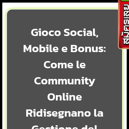
Gioco Social,
Mobile e Bonus:
Come le
Community
Online
Ridisegnano la
Gestione del