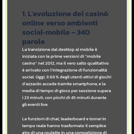
1. L’evoluzione dei casinò
online verso ambienti
social‑mobile – 340
parole
La transizione dal desktop al mobile è
iniziata con le prime versioni di “mobile
casino” nel 2012, ma il vero salto qualitativo
è arrivato con l’integrazione di funzionalità
social. Oggi, il 68 % degli utenti attivi di giochi
d’azzardo accede tramite smartphone, e la
media di tempo di gioco per sessione supera
i 23 minuti, con picchi di 45 minuti durante
gli eventi live.
Le funzioni di chat, leaderboard e tornei in
tempo reale hanno trasformato il semplice
giro di una roulette in una competizione di