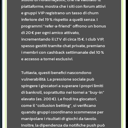
piattaforme, mostra che i siti con forum attivi
e gruppi VIP registrano un tasso di churn
inferiore del 19 % rispetto a quelli senza. I
programmi “refer‑a‑friend” offrono un bonus
di 20 € per ogni amico attivato,
incrementando il LTV di circa 15 €. I club VIP,
spesso gestiti tramite chat private, premiano
i membri con cashback settimanale del 10 %
e accesso a tornei esclusivi.
Tuttavia, questi benefici nascondono
vulnerabilità. La pressione sociale può
spingere i giocatori a superare i propri limiti
di bankroll, soprattutto nei tornei a “buy‑in”
elevato (es. 200 €). Le frodi tra giocatori,
come il “collusion betting”, si verificano
quando gruppi coordinano scommesse per
manipolare i risultati di giochi da tavolo.
Inoltre, la dipendenza da notifiche push può