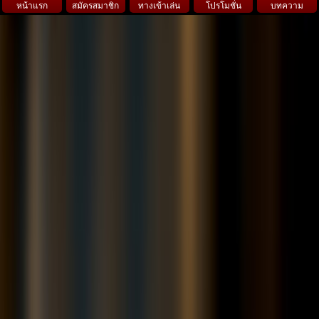
หน้าแรก
สมัครสมาชิก
ทางเข้าเล่น
โปรโมชั่น
บทความ