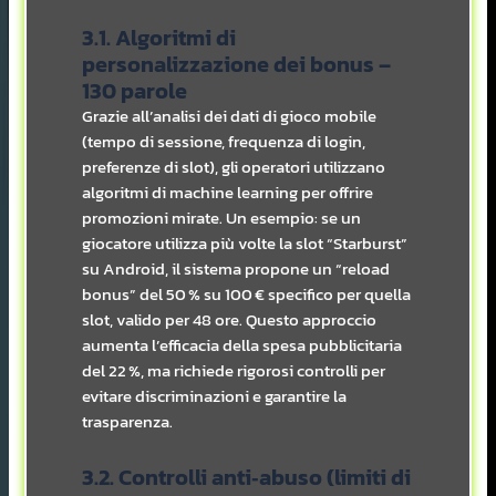
3.1. Algoritmi di
personalizzazione dei bonus –
130 parole
Grazie all’analisi dei dati di gioco mobile
(tempo di sessione, frequenza di login,
preferenze di slot), gli operatori utilizzano
algoritmi di machine learning per offrire
promozioni mirate. Un esempio: se un
giocatore utilizza più volte la slot “Starburst”
su Android, il sistema propone un “reload
bonus” del 50 % su 100 € specifico per quella
slot, valido per 48 ore. Questo approccio
aumenta l’efficacia della spesa pubblicitaria
del 22 %, ma richiede rigorosi controlli per
evitare discriminazioni e garantire la
trasparenza.
3.2. Controlli anti‑abuso (limiti di