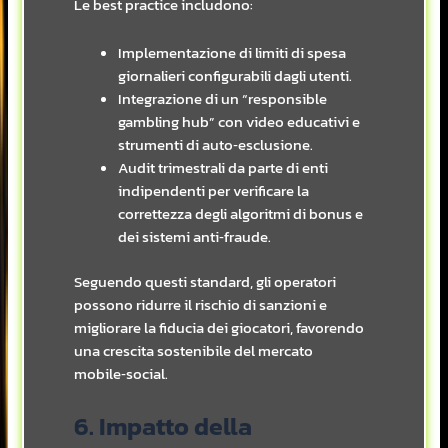
Le best practice includono:
Implementazione di limiti di spesa
giornalieri configurabili dagli utenti.
Integrazione di un “responsible
gambling hub” con video educativi e
strumenti di auto‑esclusione.
Audit trimestrali da parte di enti
indipendenti per verificare la
correttezza degli algoritmi di bonus e
dei sistemi anti‑fraude.
Seguendo questi standard, gli operatori
possono ridurre il rischio di sanzioni e
migliorare la fiducia dei giocatori, favorendo
una crescita sostenibile del mercato
mobile‑social.
6. Impatto della