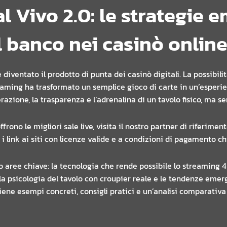
l Vivo 2.0: le strategie 
l banco nei casinò online
è diventato il prodotto di punta dei casinò digitali. La possibil
eaming ha trasformato un semplice gioco di carte in un’esperien
erazione, la trasparenza e l’adrenalina di un tavolo fisico, ma s
ffrono le migliori sale live, visita il nostro partner di riferi
 i link ai siti con licenze valide e a condizioni di pagamento ch
o aree chiave: la tecnologia che rende possibile lo streaming 4
, la psicologia del tavolo con croupier reale e le tendenze eme
ne esempi concreti, consigli pratici e un’analisi comparativa p