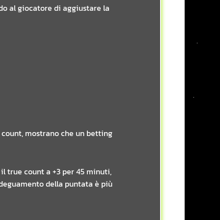
do al giocatore di aggiustare la
 count, mostrano che un betting
l true count a +3 per 45 minuti,
i adeguamento della puntata è più