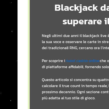
Blackjack da
superare i
Negli ultimi due anni il blackjack live 
la sua voce e osservare le carte in str
dei tradizionali RNG, cercano ora l’int
Per scoprire i
nuovi casino online
che o
di piattaforme affidabili, fornendo solo
Questo articolo si concentra su quattr
calcolare il true count in tempo reale
prossimo decennio. Ogni sezione contie
più adatta al tuo stile di gioco.