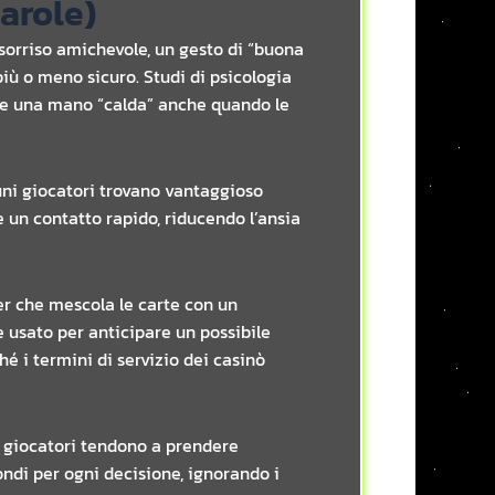
parole)
 sorriso amichevole, un gesto di “buona
più o meno sicuro. Studi di psicologia
re una mano “calda” anche quando le
uni giocatori trovano vantaggioso
 un contatto rapido, riducendo l’ansia
aler che mescola le carte con un
usato per anticipare un possibile
é i termini di servizio dei casinò
 i giocatori tendono a prendere
ondi per ogni decisione, ignorando i