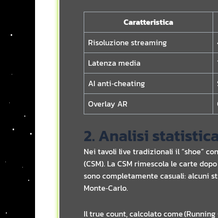
Caratteristica
Risoluzione streaming
Latenza media
AI anti‑cheating
Overlay AR
2. Analisi statistic
Nei tavoli live tradizionali il “shoe” 
(CSM). La CSM rimescola le carte dopo
sono completamente casuali: alcuni stu
Monte‑Carlo.
Il true count, calcolato come (Running