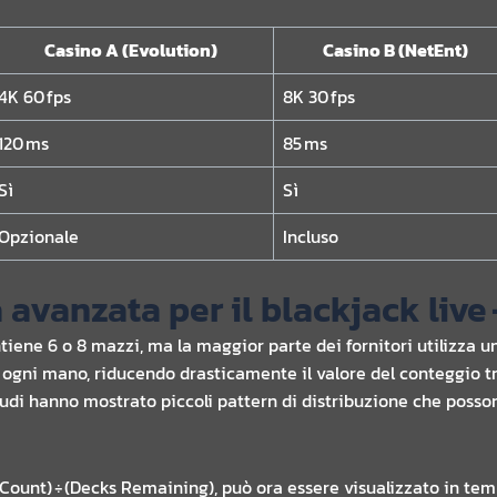
Casino A (Evolution)
Casino B (NetEnt)
4K 60 fps
8K 30 fps
120 ms
85 ms
Sì
Sì
Opzionale
Incluso
a avanzata per il blackjack live 
contiene 6 o 8 mazzi, ma la maggior parte dei fornitori utilizza
 ogni mano, riducendo drasticamente il valore del conteggio tr
di hanno mostrato piccoli pattern di distribuzione che posson
 Count) ÷ (Decks Remaining), può ora essere visualizzato in tem