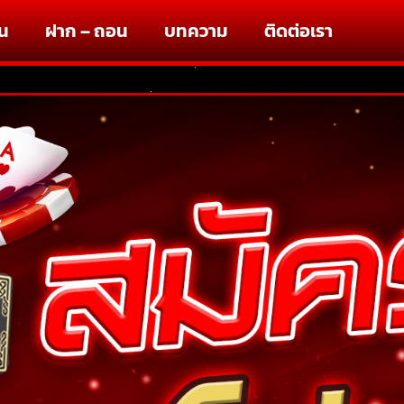
่น
ฝาก – ถอน
บทความ
ติดต่อเรา