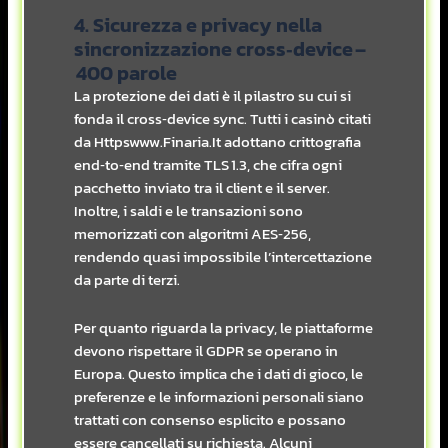
4. Sicurezza e privacy nella
sincronizzazione cross‑device –
400 parole
La protezione dei dati è il pilastro su cui si
fonda il cross‑device sync. Tutti i casinò citati
da Httpswww.Finaria.It adottano crittografia
end‑to‑end tramite TLS 1.3, che cifra ogni
pacchetto inviato tra il client e il server.
Inoltre, i saldi e le transazioni sono
memorizzati con algoritmi AES‑256,
rendendo quasi impossibile l’intercettazione
da parte di terzi.
Per quanto riguarda la privacy, le piattaforme
devono rispettare il GDPR se operano in
Europa. Questo implica che i dati di gioco, le
preferenze e le informazioni personali siano
trattati con consenso esplicito e possano
essere cancellati su richiesta. Alcuni