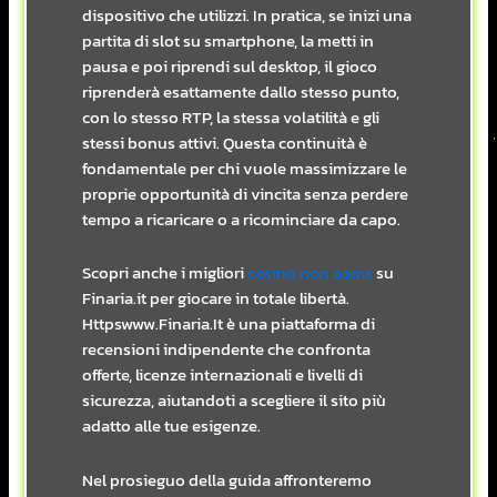
dispositivo che utilizzi. In pratica, se inizi una
partita di slot su smartphone, la metti in
pausa e poi riprendi sul desktop, il gioco
riprenderà esattamente dallo stesso punto,
con lo stesso RTP, la stessa volatilità e gli
stessi bonus attivi. Questa continuità è
fondamentale per chi vuole massimizzare le
proprie opportunità di vincita senza perdere
tempo a ricaricare o a ricominciare da capo.
Scopri anche i migliori
casino non aams
su
Finaria.it per giocare in totale libertà.
Httpswww.Finaria.It è una piattaforma di
recensioni indipendente che confronta
offerte, licenze internazionali e livelli di
sicurezza, aiutandoti a scegliere il sito più
adatto alle tue esigenze.
Nel prosieguo della guida affronteremo