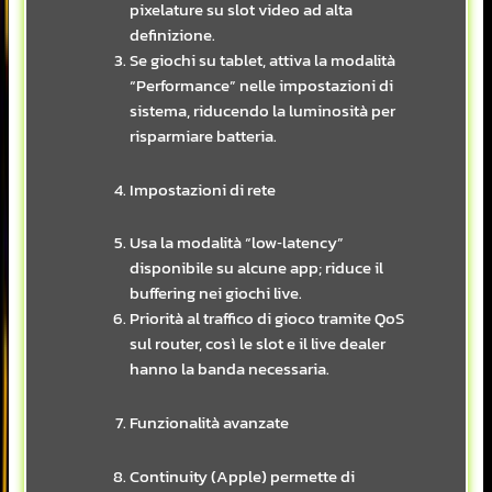
pixelature su slot video ad alta
definizione.
Se giochi su tablet, attiva la modalità
“Performance” nelle impostazioni di
sistema, riducendo la luminosità per
risparmiare batteria.
Impostazioni di rete
Usa la modalità “low‑latency”
disponibile su alcune app; riduce il
buffering nei giochi live.
Priorità al traffico di gioco tramite QoS
sul router, così le slot e il live dealer
hanno la banda necessaria.
Funzionalità avanzate
Continuity (Apple) permette di