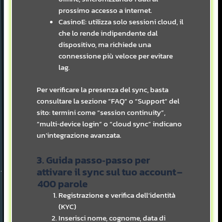
prossimo accesso a internet.
CasinoE: utilizza solo sessioni cloud, il
che lo rende indipendente dal
dispositivo, ma richiede una
connessione più veloce per evitare
lag.
Per verificare la presenza del sync, basta
consultare la sezione “FAQ” o “Support” del
sito: termini come “session continuity”,
“multi‑device login” o “cloud sync” indicano
un’integrazione avanzata.
3. Guida passo‑passo per
attivare il sync sul tuo account –
400 parole
Registrazione e verifica dell’identità
(KYC)
Inserisci nome, cognome, data di