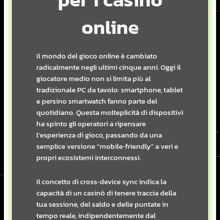
online
Il mondo del gioco online è cambiato
radicalmente negli ultimi cinque anni. Oggi il
giocatore medio non si limita più al
tradizionale PC da tavolo: smartphone, tablet
e persino smartwatch fanno parte del
quotidiano. Questa molteplicità di dispositivi
ha spinto gli operatori a ripensare
l’esperienza di gioco, passando da una
semplice versione “mobile‑friendly” a veri e
propri ecosistemi interconnessi.
Il concetto di cross‑device sync indica la
capacità di un casinò di tenere traccia della
tua sessione, del saldo e delle puntate in
tempo reale, indipendentemente dal