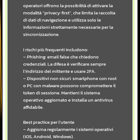
operatori offrono la possibilità di attivare la
modalità “privacy‑first”, che limita la raccolta
di dati di navigazione e utilizza solo le
informazioni strettamente necessarie per la
sincronizzazione.
I rischi più frequenti includono:
– Phishing: email false che chiedono
credenziali. La difesa è verificare sempre
l’indirizzo del mittente e usare 2FA.
– Dispositivi non sicuri: smartphone con root
o PC con malware possono compromettere il
token di sessione. Mantieni il sistema
operativo aggiornato e installa un antivirus
affidabile.
Best practice per l’utente
– Aggiorna regolarmente i sistemi operativi
(iOS, Android, Windows).