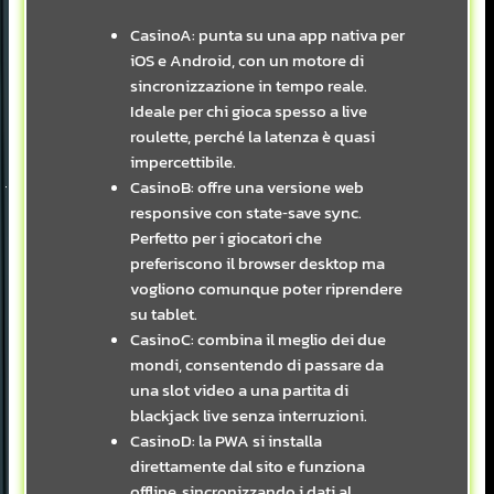
CasinoA: punta su una app nativa per
iOS e Android, con un motore di
sincronizzazione in tempo reale.
Ideale per chi gioca spesso a live
roulette, perché la latenza è quasi
impercettibile.
CasinoB: offre una versione web
responsive con state‑save sync.
Perfetto per i giocatori che
preferiscono il browser desktop ma
vogliono comunque poter riprendere
su tablet.
CasinoC: combina il meglio dei due
mondi, consentendo di passare da
una slot video a una partita di
blackjack live senza interruzioni.
CasinoD: la PWA si installa
direttamente dal sito e funziona
offline, sincronizzando i dati al