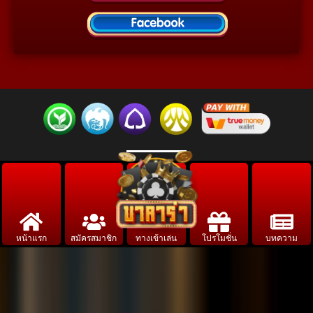
หน้าแรก
สมัครสมาชิก
ทางเข้าเล่น
โปรโมชั่น
บทความ