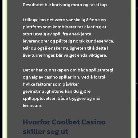
Resultatet blir kortvarig moro og raskt tap.
I tillegg kan det være vanskelig å finne en
plattform som kombinerer rask lasting, et
stort utvalg av spill fra anerkjente
leverandører og pålitelig norsk kundeservice.
Når du også ønsker muligheten til å delta i
live‑turneringer, blir valget enda viktigere.
Det er her kunnskapen om både spillstrategi
og valg av casino spiller inn. Ved å forstå
hvilke faktorer som påvirker
gevinstmulighetene, kan du gjøre
spillopplevelsen både tryggere og mer
lønnsom.
Hvorfor Coolbet Casino
skiller seg ut