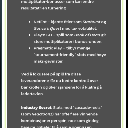
multiplikator‑bonusser som kan endre
resultatet i en turnering:
NetEnt – kjente titler som
Starburst
og
Gonzo’s Quest
med lav volatilitet.
Play’n GO – spill som
Book of Dead
gir
store multiplikatorer i bonusrunden.
Pragmatic Play – tilbyr mange
“tournament‑friendly” slots med høye
maks‑gevinster.
Ved å fokusere på spill fra disse
leverandørene, får du bedre kontroll over
bankrollen og øker sjansene for å klatre på
ledertavlen.
Industry Secret:
Slots med “cascade‑reels”
(som
Reactoonz
) har ofte flere vinnende
kombinasjoner per spin, noe som gir deg
flere muligheter til å samle poeng i en