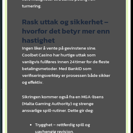
turnering.
Rask uttak og sikkerhet –
hvorfor det betyr mer enn
hastighet
Ingen liker å vente på gevinstene sine.
Coolbet Casino har hurtige uttak som
vanligvis fullføres innen 24 timer for de fleste
betalingsmetoder. Med BankID som
verifiseringsverktøy er prosessen både sikker
og effektiv.
Sikringen kommer også fra en MGA‑lisens
(Malta Gaming Authority) og strenge
ansvarlige spill‑rutiner. Dette gir deg:
Trygghet – rettferdig spill og
uavhengig revisjon.