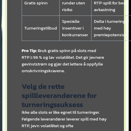
Gratis spinn
runder uten
RTP‑spill for best
risiko
avkastning
Spesielle
Delta i turneringer
Turneringstilbud
insentiver i
med høy
konkurranser
premiepotensial
Pro Tip:
Bruk gratis spinn på slots med
RTP ≥ 96 % og lav volatilitet. Det gir jevnere
gevinststrøm og gjør det lettere å oppfylle
omskrivningskravene.
Velg de rette
spillleverandørene for
turneringssuksess
Ikke alle slots er like egnet til turneringer.
Følgende leverandører leverer spill med høy
RTP, jevn volatilitet og ofte