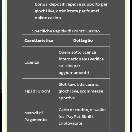
bonus, depositi rapidi e supporto per
giochi live, ottimizzata per frumzi
online casino.
Specifiche Rapide di Frumzi Casino
Caratteristica
Dettaglio
Opera sotto licenza
internazionale (verifica
Licenza
sul sito per
aggiornamenti)
Slot, tavoli da casino,
Tipi di Giochi
giochi live, scommesse
sportive
Carte di credito, e-wallet
Metodi di
(es. PayPal, Skrill),
Pagamento
criptovalute