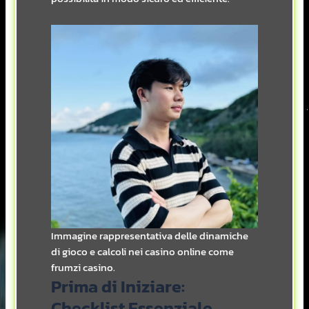
Immagine rappresentativa delle dinamiche
di gioco e calcoli nei casino online come
frumzi casino.
Prima di Iniziare:
Checklist Essenziale