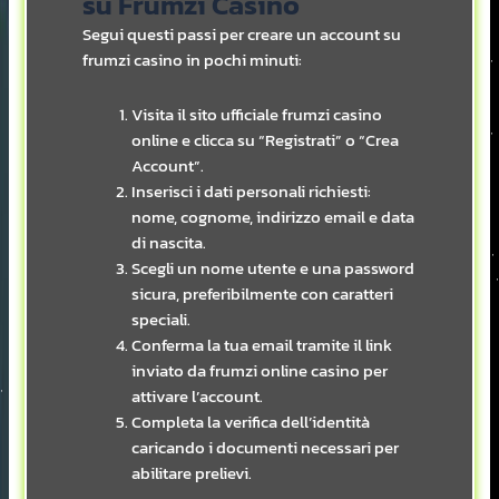
su Frumzi Casino
Segui questi passi per creare un account su
frumzi casino in pochi minuti:
Visita il sito ufficiale frumzi casino
online e clicca su “Registrati” o “Crea
Account”.
Inserisci i dati personali richiesti:
nome, cognome, indirizzo email e data
di nascita.
Scegli un nome utente e una password
sicura, preferibilmente con caratteri
speciali.
Conferma la tua email tramite il link
inviato da frumzi online casino per
attivare l’account.
Completa la verifica dell’identità
caricando i documenti necessari per
abilitare prelievi.