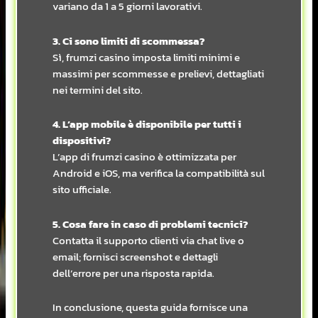
variano da 1 a 5 giorni lavorativi.
3. Ci sono limiti di scommessa?
Sì, frumzi casino imposta limiti minimi e
massimi per scommesse e prelievi, dettagliati
nei termini del sito.
4. L’app mobile è disponibile per tutti i
dispositivi?
L’app di frumzi casino è ottimizzata per
Android e iOS, ma verifica la compatibilità sul
sito ufficiale.
5. Cosa fare in caso di problemi tecnici?
Contatta il supporto clienti via chat live o
email; fornisci screenshot e dettagli
dell’errore per una risposta rapida.
In conclusione, questa guida fornisce una