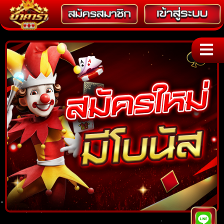
Skip
to
content