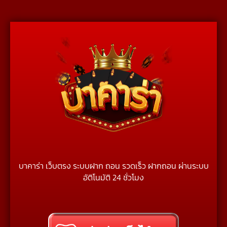
บาคาร่า เว็บตรง ระบบฝาก ถอน รวดเร็ว ฝากถอน ผ่านระบบ
อัติโนมัติ 24 ชั่วโมง