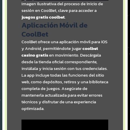
Imagen ilustrativa del proceso de inicio de
sesión en CoolBet, clave para acceder a
juegos gratis coolbet
.
Aplicación Móvil de
CoolBet
CoolBet ofrece una aplicación móvil para iOS
y Android, permitiéndote jugar
coolbet
casino gratis
en movimiento. Descárgala
desde la tienda oficial correspondiente,
instálala y inicia sesión con tus credenciales.
La app incluye todas las funciones del sitio
web, como depósitos, retiros y una biblioteca
completa de juegos. Asegúrate de
mantenerla actualizada para evitar errores
técnicos y disfrutar de una experiencia
optimizada.