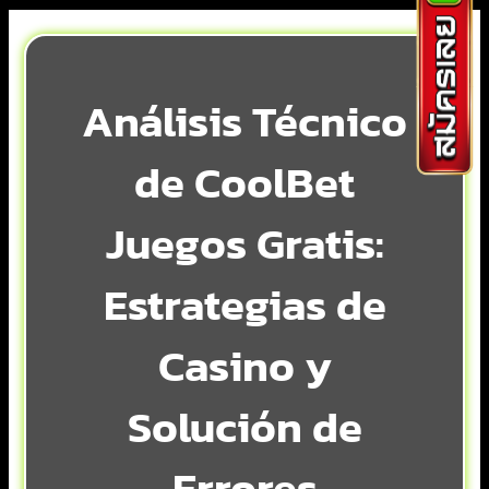
Análisis Técnico
de CoolBet
Juegos Gratis:
Estrategias de
Casino y
Solución de
Errores