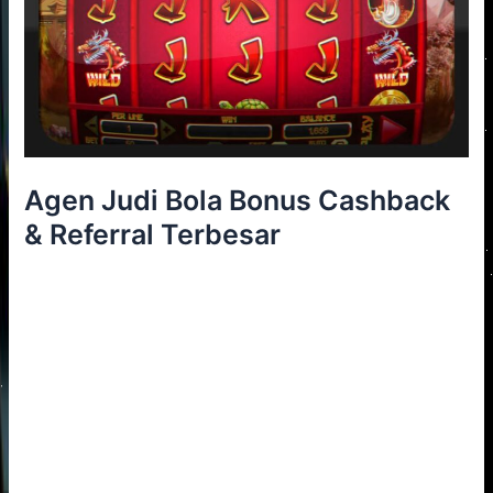
Agen Judi Bola Bonus Cashback
& Referral Terbesar
Untuk Event dan Bonus bisa di cek melalui kolom Promosi
atau bisa juga langsung di tanyakan kepada CS kami yang
senang tiasa hadir 24Jam Full untuk melayani member
kami. Keunggulan utama SLOT ONLINE di KOLONI4D
adalah kerja sama dengan provider raksasa seperti CQ9,
Pragmatic Play, Joker Gaming, PG Soft, dan Creative
Gaming. Tersedia game populer seperti Baccarat, Roulette,
Sic-Bo, Dragon Tiger, dan Blackjack dengan jaminan
pembayaran uang asli tercepat. Kami bekerja sama dengan