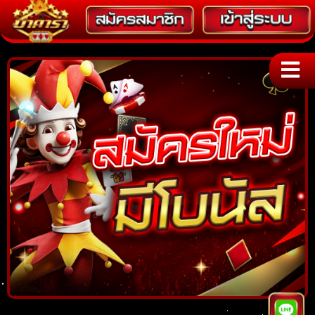
Skip
to
content