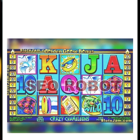
provider JUDI ONLINE ternama seperti Pragmatic Play Live
Casino, Sexy Casino, AFB Casino, dan LG88 Casino.
Nikmati sensasi bermain di casino sungguhan dengan
kualitas streaming HD.