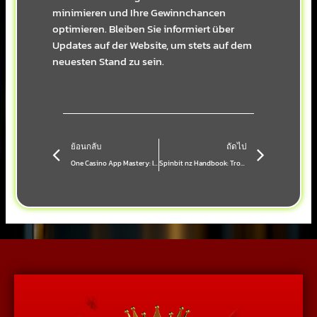
minimieren und Ihre Gewinnchancen
optimieren. Bleiben Sie informiert über
Updates auf der Website, um stets auf dem
neuesten Stand zu sein.
Prev
Next
ย้อนกลับ
ถัดไป
One Casino App Mastery: Installatie, Bonuswiskunde en Troubleshooting Handboek
Spinbit nz Handbook: Troubleshooting Login and Optimizing Bonuses