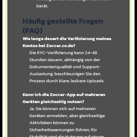
Gerät.
Häufig gestellte Fragen
(FAQ)
Wie lange dauert die Verifizierung meines
Kontos bei Zoccer.co.de?
Die KYC-Verifizierung kann 24-48
Stunden dauern, abhängig von der
Dokumentenqualität und Support-
Auslastung; beschleunigen Sie den
Prozess durch klare, lesbare Uploads.
Kann ich die Zoccer-App auf mehreren
Geräten gleichzeitig nutzen?
Ja, Sie können sich auf mehreren
Geräten anmelden, aber gleichzeitige
Aktivitäten können zu
Sicherheitswarnungen führen; für
Stabilität wird die Nutzung auf einem