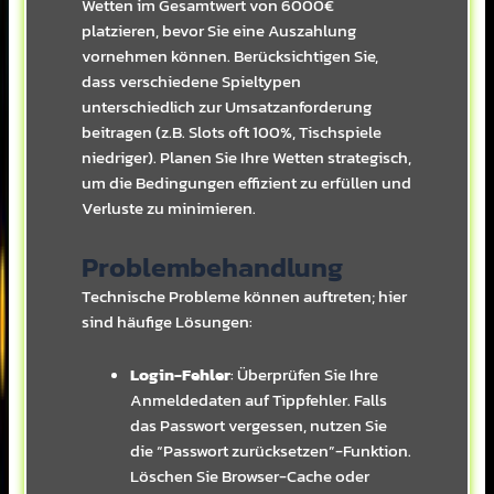
Wetten im Gesamtwert von 6000€
platzieren, bevor Sie eine Auszahlung
vornehmen können. Berücksichtigen Sie,
dass verschiedene Spieltypen
unterschiedlich zur Umsatzanforderung
beitragen (z.B. Slots oft 100%, Tischspiele
niedriger). Planen Sie Ihre Wetten strategisch,
um die Bedingungen effizient zu erfüllen und
Verluste zu minimieren.
Problembehandlung
Technische Probleme können auftreten; hier
sind häufige Lösungen:
Login-Fehler
: Überprüfen Sie Ihre
Anmeldedaten auf Tippfehler. Falls
das Passwort vergessen, nutzen Sie
die “Passwort zurücksetzen”-Funktion.
Löschen Sie Browser-Cache oder