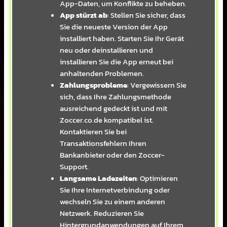
App-Daten, um Konflikte zu beheben.
App stürzt ab
: Stellen Sie sicher, dass
Sie die neueste Version der App
installiert haben. Starten Sie Ihr Gerät
neu oder deinstallieren und
installieren Sie die App erneut bei
anhaltenden Problemen.
Zahlungsprobleme
: Vergewissern Sie
sich, dass Ihre Zahlungsmethode
ausreichend gedeckt ist und mit
Zoccer.co.de kompatibel ist.
Kontaktieren Sie bei
Transaktionsfehlern Ihren
Bankanbieter oder den Zoccer-
Support.
Langsame Ladezeiten
: Optimieren
Sie Ihre Internetverbindung oder
wechseln Sie zu einem anderen
Netzwerk. Reduzieren Sie
Hintergrundanwendungen auf Ihrem