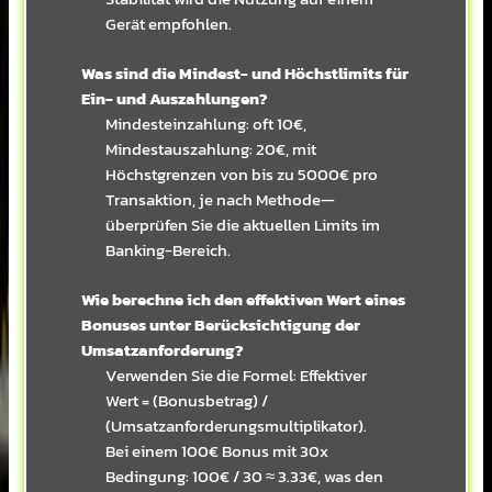
Gerät empfohlen.
Was sind die Mindest- und Höchstlimits für
Ein- und Auszahlungen?
Mindesteinzahlung: oft 10€,
Mindestauszahlung: 20€, mit
Höchstgrenzen von bis zu 5000€ pro
Transaktion, je nach Methode—
überprüfen Sie die aktuellen Limits im
Banking-Bereich.
Wie berechne ich den effektiven Wert eines
Bonuses unter Berücksichtigung der
Umsatzanforderung?
Verwenden Sie die Formel: Effektiver
Wert = (Bonusbetrag) /
(Umsatzanforderungsmultiplikator).
Bei einem 100€ Bonus mit 30x
Bedingung: 100€ / 30 ≈ 3.33€, was den