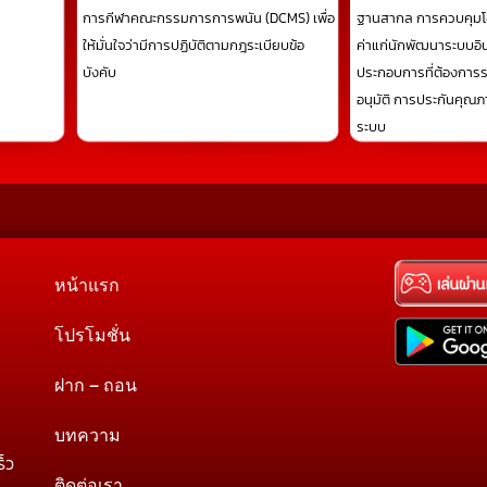
การกีฬาคณะกรรมการการพนัน (DCMS) เพื่อ
ฐานสากล การควบคุมโดย
ให้มั่นใจว่ามีการปฏิบัติตามกฎระเบียบข้อ
ค่าแก่นักพัฒนาระบบอินเ
บังคับ
ประกอบการที่ต้องการระ
อนุมัติ การประกันคุณ
ระบบ
หน้าแรก
โปรโมชั่น
ฝาก – ถอน
บทความ
็ว
ติดต่อเรา