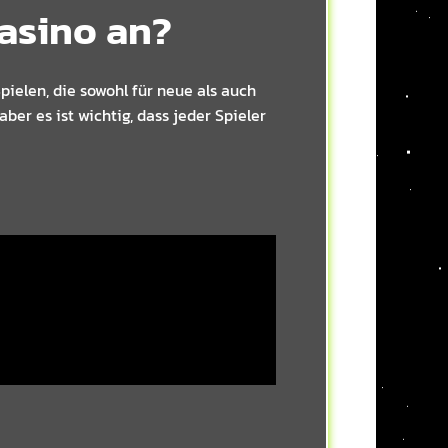
asino an?
pielen, die sowohl für neue als auch
aber es ist wichtig, dass jeder Spieler