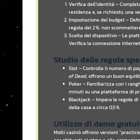
Verifica dell’identità – Comple
residenza e, se richiesto, una 
Impostazione del budget – Definis
regola del 2 %: non scommettere 
Scelta del dispositivo – Le piat
Verifica la connessione internet
Studio delle regole spe
Slot – Controlla il numero di pay
of Dead
, offrono un buon equili
Poker – Familiarizza con i ranghi
minuti su una piattaforma di pra
Blackjack – Impara le regole di 
della casa a circa 0,5 %.
Utilizzo di demo gratui
Molti casinò offrono versioni “practice
per abituarti al ritmo e alle animazion