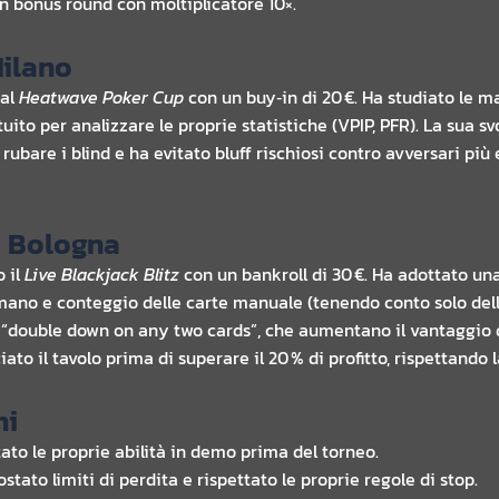
un bonus round con moltiplicatore 10×.
Milano
 al
Heatwave Poker Cup
con un buy‑in di 20 €. Ha studiato le m
ito per analizzare le proprie statistiche (VPIP, PFR). La sua sv
rubare i blind e ha evitato bluff rischiosi contro avversari più es
, Bologna
o il
Live Blackjack Blitz
con un bankroll di 30 €. Ha adottato una 
 mano e conteggio delle carte manuale (tenendo conto solo delle
e “double down on any two cards”, che aumentano il vantaggio de
ato il tavolo prima di superare il 20 % di profitto, rispettando l
ni
ato le proprie abilità in demo prima del torneo.
ato limiti di perdita e rispettato le proprie regole di stop.