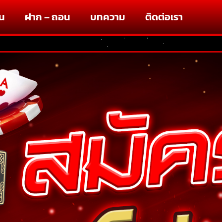
่น
ฝาก – ถอน
บทความ
ติดต่อเรา