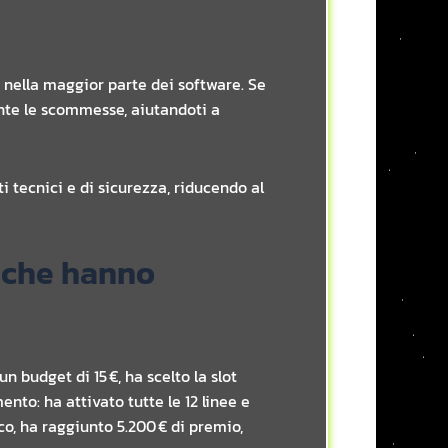
ti nella maggior parte dei software. Se
ente le scommesse, aiutandoti a
i tecnici e di sicurezza, riducendo al
ti che hanno
budget di 15 €, ha scelto la slot
ento: ha attivato tutte le 12 linee e
o, ha raggiunto 5.200 € di premio,