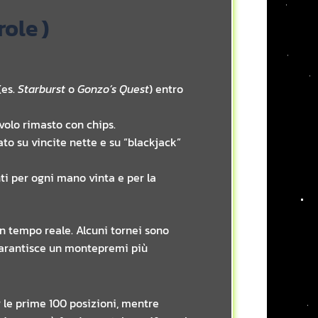
role )
(es.
Starburst
o
Gonzo’s Quest
) entro
volo rimasto con chips.
ato su vincite nette e su “blackjack”
ti per ogni mano vinta e per la
in tempo reale. Alcuni tornei sono
 garantisce un montepremi più
 le prime 100 posizioni, mentre