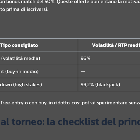
on bonus match del 50 %. Queste offerte aumentano la motivaz
to prima di iscriversi.
Tipo consigliato
Volatilità / RTP med
(volatilità media)
96 %
t (buy‑in medio)
—
wdown (high stakes)
99,2 % (blackjack)
 free‑entry o con buy‑in ridotto, così potrai sperimentare senza
al torneo: la checklist del prin