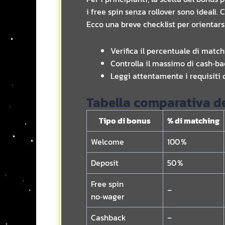
i free spin senza rollover sono ideali
Ecco una breve checklist per orientarsi
Verifica il percentuale di matchi
Controlla il massimo di cash‑ba
Leggi attentamente i requisiti d
Tabella comparativa de
Tipo di bonus
% di matching
Welcome
100 %
Deposit
50 %
Free spin
–
no‑wager
Cashback
–