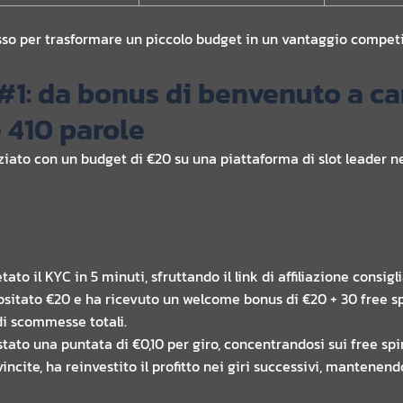
asso per trasformare un piccolo budget in un vantaggio competi
 #1: da bonus di benvenuto a 
 410 parole
ziato con un budget di €20 su una piattaforma di slot leader 
to il KYC in 5 minuti, sfruttando il link di affiliazione consig
ositato €20 e ha ricevuto un welcome bonus di €20 + 30 free s
di scommesse totali.
tato una puntata di €0,10 per giro, concentrandosi sui free sp
vincite, ha reinvestito il profitto nei giri successivi, mantenen