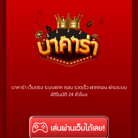
บาคาร่า เว็บตรง ระบบฝาก ถอน รวดเร็ว ฝากถอน ผ่านระบบ
อัติโนมัติ 24 ชั่วโมง