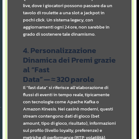
live, dove i giocatori possono passare da un
tavolo di roulette a una slot a jackpot in
pochi click. Un sistema legacy, con
aggiornamenti ogni 24 ore, non sarebbe in
grado di sostenere tale dinamismo.
4. Personalizzazione
Dinamica dei Premi grazie
al “Fast
Data” — ≈ 320 parole
Il “fast data” si riferisce all’elaborazione di
flussi di eventi in tempo reale, tipicamente
con tecnologie come Apache Kafka o
Amazon Kinesis. Nei casinò moderni, questi
stream contengono dati di gioco (bet
amount, tipo di gioco, risultato), informazioni
sul profilo (livello loyalty, preferenze) e
metriche di performance (RTP, volatilità).