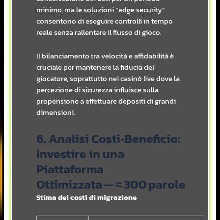
minimo, ma le soluzioni “edge security”
consentono di eseguire controlli in tempo
reale senza rallentare il flusso di gioco.
Il bilanciamento tra velocità e affidabilità è
cruciale per mantenere la fiducia del
giocatore, soprattutto nei casinò live dove la
percezione di sicurezza influisce sulla
propensione a effettuare depositi di grandi
dimensioni.
6. Analisi Costi‑Beneficio:
Investire in una
Piattaforma
Ottimizzata — ≈ 300 parole
Stima dei costi di migrazione