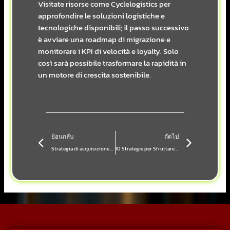
Visitate risorse come Cyclelogistics per
approfondire le soluzioni logistiche e
tecnologiche disponibili; il passo successivo
è avviare una roadmap di migrazione e
monitorare i KPI di velocità e loyalty. Solo
così sarà possibile trasformare la rapidità in
un motore di crescita sostenibile.
Prev
Next
ย้อนกลับ
ถัดไป
Strategia di acquisizione per i casinò online: come le partnership intelligenti con i Live Dealer possono far brillare le festività natalizie
10 Strategie per Sfruttare i Bonus di Natale su Gioca Gile Casino