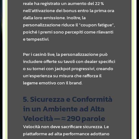
reale ha registrato un aumento del 22 %
nell’attivazione dei bonus entro la prima ora
dalla loro emissione. Inoltre, la
personalizzazione riduce il “coupon fatigue”,
poiché i premi sono percepiti come rilevanti
e tempestivi.
Per i casinò live, la personalizzazione può
includere offerte su tavoli con dealer specifici
o su tornei con jackpot progressivi, creando
un’esperienza su misura che rafforza il
legame emotivo con il brand.
5. Sicurezza e Conformità
in un Ambiente ad Alta
Velocità — ≈ 290 parole
Velocità non deve sacrificare sicurezza. Le
piattaforme ad alta performance adottano