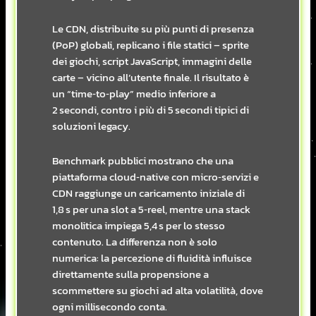
Le CDN, distribuite su più punti di presenza
(PoP) globali, replicano i file statici – sprite
dei giochi, script JavaScript, immagini delle
carte – vicino all’utente finale. Il risultato è
un “time‑to‑play” medio inferiore a
2 secondi, contro i più di 5 secondi tipici di
soluzioni legacy.
Benchmark pubblici mostrano che una
piattaforma cloud‑native con micro‑servizi e
CDN raggiunge un caricamento iniziale di
1,8 s per una slot a 5‑reel, mentre una stack
monolitica impiega 5,4 s per lo stesso
contenuto. La differenza non è solo
numerica: la percezione di fluidità influisce
direttamente sulla propensione a
scommettere su giochi ad alta volatilità, dove
ogni millisecondo conta.