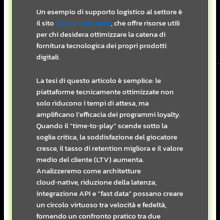
Un esempio di supporto logistico al settore è
il sito
casino non aams
, che offre risorse utili
per chi desidera ottimizzare la catena di
fornitura tecnologica dei propri prodotti
digitali.
La tesi di questo articolo è semplice: le
piattaforme tecnicamente ottimizzate non
solo riducono i tempi di attesa, ma
amplificano l’efficacia dei programmi loyalty.
Quando il “time‑to‑play” scende sotto la
soglia critica, la soddisfazione del giocatore
cresce, il tasso di retention migliora e il valore
medio del cliente (LTV) aumenta.
Analizzeremo come architetture
cloud‑native, riduzione della latenza,
integrazione API e “fast data” possano creare
un circolo virtuoso tra velocità e fedeltà,
fornendo un confronto pratico tra due