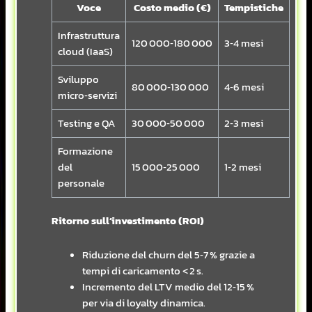
Voce
Costo medio (€)
Tempistiche
Infrastruttura
120 000‑180 000
3‑4 mesi
cloud (IaaS)
Sviluppo
80 000‑130 000
4‑6 mesi
micro‑servizi
Testing e QA
30 000‑50 000
2‑3 mesi
Formazione
del
15 000‑25 000
1‑2 mesi
personale
Ritorno sull’investimento (ROI)
Riduzione del churn del 5‑7 % grazie a
tempi di caricamento < 2 s.
Incremento del LTV medio del 12‑15 %
per via di loyalty dinamica.