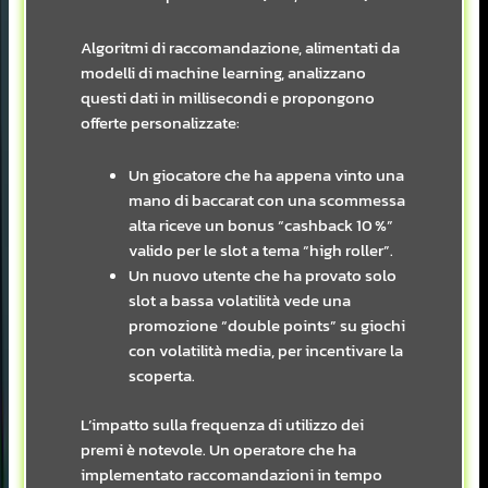
Algoritmi di raccomandazione, alimentati da
modelli di machine learning, analizzano
questi dati in millisecondi e propongono
offerte personalizzate:
Un giocatore che ha appena vinto una
mano di baccarat con una scommessa
alta riceve un bonus “cashback 10 %”
valido per le slot a tema “high roller”.
Un nuovo utente che ha provato solo
slot a bassa volatilità vede una
promozione “double points” su giochi
con volatilità media, per incentivare la
scoperta.
L’impatto sulla frequenza di utilizzo dei
premi è notevole. Un operatore che ha
implementato raccomandazioni in tempo