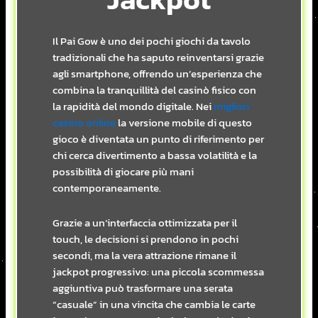
Il Pai Gow è uno dei pochi giochi da tavolo
tradizionali che ha saputo reinventarsi grazie
agli smartphone, offrendo un’esperienza che
combina la tranquillità del casinò fisico con
la rapidità del mondo digitale. Nei
migliori
casino online
la versione mobile di questo
gioco è diventata un punto di riferimento per
chi cerca divertimento a bassa volatilità e la
possibilità di giocare più mani
contemporaneamente.
Grazie a un’interfaccia ottimizzata per il
touch, le decisioni si prendono in pochi
secondi, ma la vera attrazione rimane il
jackpot progressivo: una piccola scommessa
aggiuntiva può trasformare una serata
“casuale” in una vincita che cambia le carte