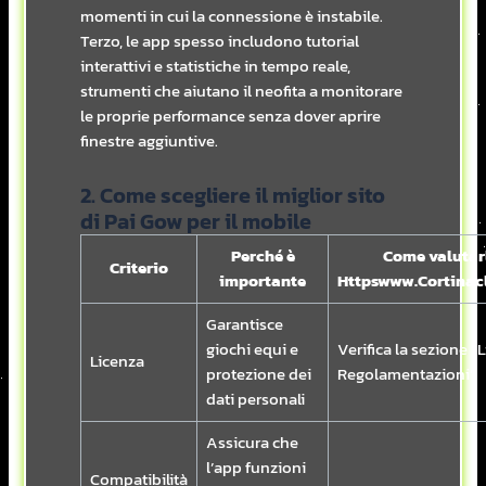
momenti in cui la connessione è instabile.
Terzo, le app spesso includono tutorial
interattivi e statistiche in tempo reale,
strumenti che aiutano il neofita a monitorare
le proprie performance senza dover aprire
finestre aggiuntive.
2. Come scegliere il miglior sito
di Pai Gow per il mobile
Perché è
Come valutar
Criterio
importante
Httpswww.Cortinac
Garantisce
giochi equi e
Verifica la sezione “
Licenza
protezione dei
Regolamentazioni”
dati personali
Assicura che
l’app funzioni
Compatibilità