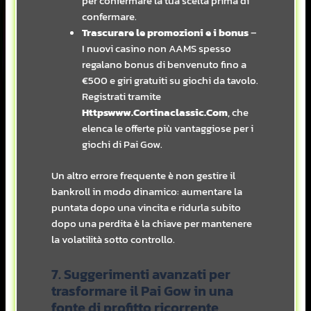
per confermare la tua scelta prima di
confermare.
Trascurare le promozioni e i bonus
–
I nuovi casino non AAMS spesso
regalano bonus di benvenuto fino a
€500 e giri gratuiti su giochi da tavolo.
Registrati tramite
Httpswww.Cortinaclassic.Com
, che
elenca le offerte più vantaggiose per i
giochi di Pai Gow.
Un altro errore frequente è non gestire il
bankroll in modo dinamico: aumentare la
puntata dopo una vincita e ridurla subito
dopo una perdita è la chiave per mantenere
la volatilità sotto controllo.
7. Suggerimenti avanzati per
trasformare il Pai Gow in una
fonte di profitto ricorrente