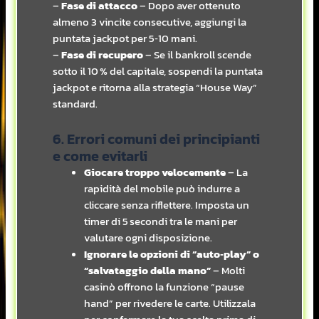
–
Fase di attacco
– Dopo aver ottenuto
almeno 3 vincite consecutive, aggiungi la
puntata jackpot per 5‑10 mani.
–
Fase di recupero
– Se il bankroll scende
sotto il 10 % del capitale, sospendi la puntata
jackpot e ritorna alla strategia “House Way”
standard.
6. Errori comuni dei principianti
e come evitarli
Giocare troppo velocemente
– La
rapidità del mobile può indurre a
cliccare senza riflettere. Imposta un
timer di 5 secondi tra le mani per
valutare ogni disposizione.
Ignorare le opzioni di “auto‑play” o
“salvataggio della mano”
– Molti
casinò offrono la funzione “pause
hand” per rivedere le carte. Utilizzala