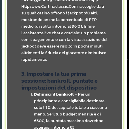
Httpswww.Cortinaclassic.Com raccoglie dati
su quali casinò offrono i jackpot più alti,
mostrando anche la percentuale di RTP
medio (di solito intorno al 96 %). Infine,
l’assistenza live chat è cruciale: un problema
con il pagamento o con la visualizzazione del
jackpot deve essere risolto in pochi minuti,
altrimenti la fiducia del giocatore diminuisce
rapidamente.
3. Impostare la tua prima
sessione: bankroll, puntate e
impostazioni del dispositivo
Definisci il bankroll
– Per un
principiante è consigliabile destinare
solo l’1 % del capitale totale a ciascuna
mano. Se il tuo budget mensile è di
€500, la puntata massima dovrebbe
aggirarsi intorno a €5.