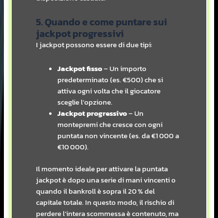
5. Quando e come puntare sui
jackpot progressivi
I jackpot possono essere di due tipi:
Jackpot fisso
– Un importo
predeterminato (es. €500) che si
attiva ogni volta che il giocatore
sceglie l’opzione.
Jackpot progressivo
– Un
montepremi che cresce con ogni
puntata non vincente (es. da €1 000 a
€10 000).
Il momento ideale per attivare la puntata
jackpot è dopo una serie di mani vincenti o
quando il bankroll è sopra il 20 % del
capitale totale. In questo modo, il rischio di
perdere l’intera scommessa è contenuto, ma