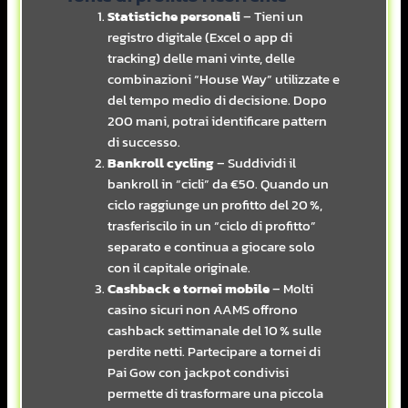
Statistiche personali
– Tieni un
registro digitale (Excel o app di
tracking) delle mani vinte, delle
combinazioni “House Way” utilizzate e
del tempo medio di decisione. Dopo
200 mani, potrai identificare pattern
di successo.
Bankroll cycling
– Suddividi il
bankroll in “cicli” da €50. Quando un
ciclo raggiunge un profitto del 20 %,
trasferiscilo in un “ciclo di profitto”
separato e continua a giocare solo
con il capitale originale.
Cashback e tornei mobile
– Molti
casino sicuri non AAMS offrono
cashback settimanale del 10 % sulle
perdite netti. Partecipare a tornei di
Pai Gow con jackpot condivisi
permette di trasformare una piccola