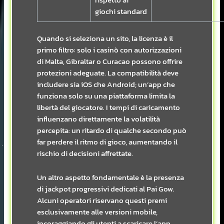
giochi standard
Quando si seleziona un sito, la licenza è il
primo filtro: solo i casinò con autorizzazioni
di Malta, Gibraltar o Curacao possono offrire
protezioni adeguate. La compatibilità deve
includere sia iOS che Android; un’app che
funziona solo su una piattaforma limita la
libertà del giocatore. I tempi di caricamento
influenzano direttamente la volatilità
percepita: un ritardo di qualche secondo può
far perdere il ritmo di gioco, aumentando il
rischio di decisioni affrettate.
Un altro aspetto fondamentale è la presenza
di jackpot progressivi dedicati al Pai Gow.
Alcuni operatori riservano questi premi
esclusivamente alle versioni mobile,
incoraggiando gli utenti a scaricare l’app.