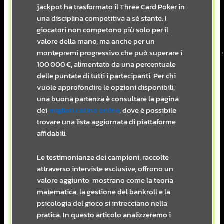
jackpot ha trasformato il Three Card Poker in
una disciplina competitiva a sé stante. I
giocatori non competono più solo per il
valore della mano, ma anche per un
montepremi progressivo che può superare i
100 000 €, alimentato da una percentuale
delle puntate di tutti i partecipanti. Per chi
vuole approfondire le opzioni disponibili,
una buona partenza è consultare la pagina
dei
migliori casino online
, dove è possibile
trovare una lista aggiornata di piattaforme
affidabili.
Le testimonianze dei campioni, raccolte
attraverso interviste esclusive, offrono un
valore aggiunto: mostrano come la teoria
matematica, la gestione del bankroll e la
psicologia del gioco si intrecciano nella
pratica. In questo articolo analizzeremo i