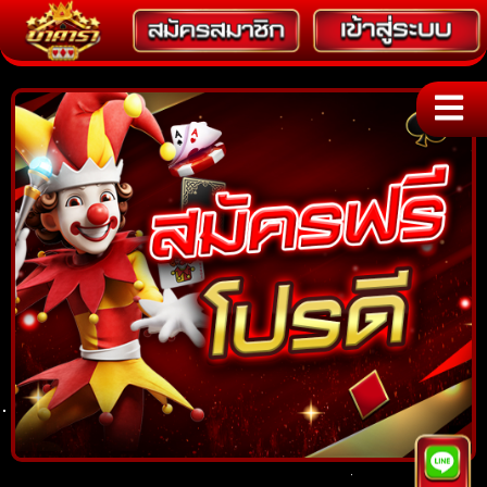
Skip
to
content