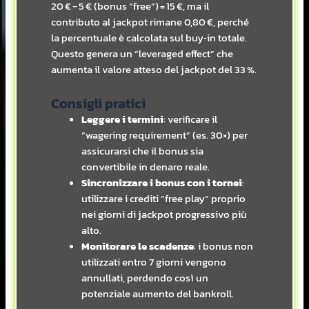
20 € − 5 € (bonus “free”) = 15 €, ma il
contributo al jackpot rimane 0,80 €, perché
la percentuale è calcolata sul buy‑in totale.
Questo genera un “leveraged effect” che
aumenta il valore atteso del jackpot del 33 %.
Consigli pratici
Leggere i termini
: verificare il
“wagering requirement” (es. 30×) per
assicurarsi che il bonus sia
convertibile in denaro reale.
Sincronizzare i bonus con i tornei
:
utilizzare i crediti “free play” proprio
nei giorni di jackpot progressivo più
alto.
Monitorare le scadenze
: i bonus non
utilizzati entro 7 giorni vengono
annullati, perdendo così un
potenziale aumento del bankroll.