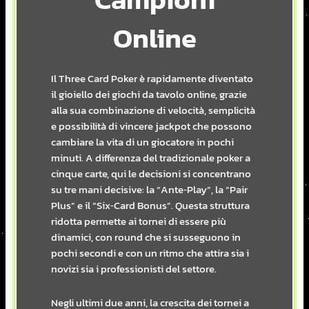
Online
Il Three Card Poker è rapidamente diventato
il gioiello dei giochi da tavolo online, grazie
alla sua combinazione di velocità, semplicità
e possibilità di vincere jackpot che possono
cambiare la vita di un giocatore in pochi
minuti. A differenza del tradizionale poker a
cinque carte, qui le decisioni si concentrano
su tre mani decisive: la “Ante‑Play”, la “Pair
Plus” e il “Six‑Card Bonus”. Questa struttura
ridotta permette ai tornei di essere più
dinamici, con round che si susseguono in
pochi secondi e con un ritmo che attira sia i
novizi sia i professionisti del settore.
Negli ultimi due anni, la crescita dei tornei a