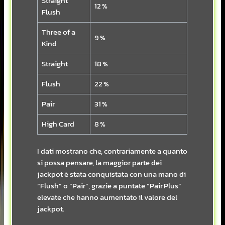
Straight
12 %
Flush
Three of a
9 %
Kind
Straight
18 %
Flush
22 %
Pair
31 %
High Card
8 %
I dati mostrano che, contrariamente a quanto
si possa pensare, la maggior parte dei
jackpot è stata conquistata con una mano di
“Flush” o “Pair”, grazie a puntate “Pair Plus”
elevate che hanno aumentato il valore del
jackpot.