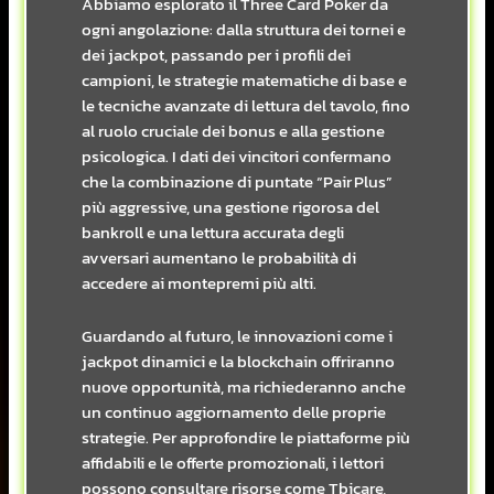
Abbiamo esplorato il Three Card Poker da
ogni angolazione: dalla struttura dei tornei e
dei jackpot, passando per i profili dei
campioni, le strategie matematiche di base e
le tecniche avanzate di lettura del tavolo, fino
al ruolo cruciale dei bonus e alla gestione
psicologica. I dati dei vincitori confermano
che la combinazione di puntate “Pair Plus”
più aggressive, una gestione rigorosa del
bankroll e una lettura accurata degli
avversari aumentano le probabilità di
accedere ai montepremi più alti.
Guardando al futuro, le innovazioni come i
jackpot dinamici e la blockchain offriranno
nuove opportunità, ma richiederanno anche
un continuo aggiornamento delle proprie
strategie. Per approfondire le piattaforme più
affidabili e le offerte promozionali, i lettori
possono consultare risorse come Tbicare,