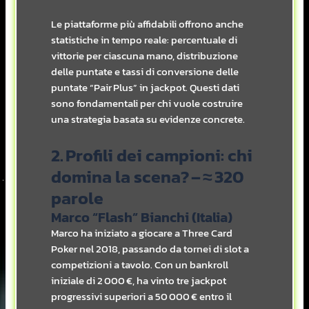
Le piattaforme più affidabili offrono anche
statistiche in tempo reale: percentuale di
vittorie per ciascuna mano, distribuzione
delle puntate e tassi di conversione delle
puntate “Pair Plus” in jackpot. Questi dati
sono fondamentali per chi vuole costruire
una strategia basata su evidenze concrete.
2. Profili dei campioni: chi
domina la scena? – ≈ 320
parole
Marco “Flash” Bianchi (Italia)
Marco ha iniziato a giocare a Three Card
Poker nel 2018, passando da tornei di slot a
competizioni a tavolo. Con un bankroll
iniziale di 2 000 €, ha vinto tre jackpot
progressivi superiori a 50 000 € entro il