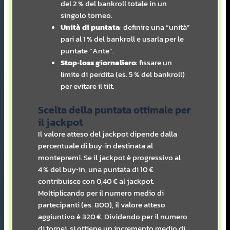
del 2 % del bankroll totale in un
singolo torneo.
Unità di puntata
: definire una “unità”
pari al 1 % del bankroll e usarla per le
puntate “Ante”.
Stop‑loss giornaliero
: fissare un
limite di perdita (es. 5 % del bankroll)
per evitare il tilt.
Scelta della puntata ottimale per
il jackpot
Il valore atteso del jackpot dipende dalla
percentuale di buy‑in destinata al
montepremi. Se il jackpot è progressivo al
4 % del buy‑in, una puntata di 10 €
contribuisce con 0,40 € al jackpot.
Moltiplicando per il numero medio di
partecipanti (es. 800), il valore atteso
aggiuntivo è 320 €. Dividendo per il numero
di tornei, si ottiene un incremento medio di