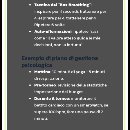
Tecnica del “Box Breathing”
:
inspirare per 4 secondi, trattenere per
4, espirare per 4, trattenere per 4.
Ripetere 6 volte.
Auto‑affermazioni
: ripetere frasi
come “Il valore atteso guida le mie
decisioni, non la fortuna”.
Esempio di piano di gestione
psicologica
Mattina
: 10 minuti di yoga + 5 minuti
di respirazione.
Pre‑torneo
: revisione delle statistiche,
impostazione del budget.
Durante il torneo
: monitorare il
battito cardiaco con un smartwatch; se
supera 100 bpm, fare una pausa di 2
minuti.