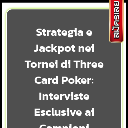
Strategia e
Jackpot nei
Tornei di Three
Card Poker:
Interviste
Esclusive ai
Campioni