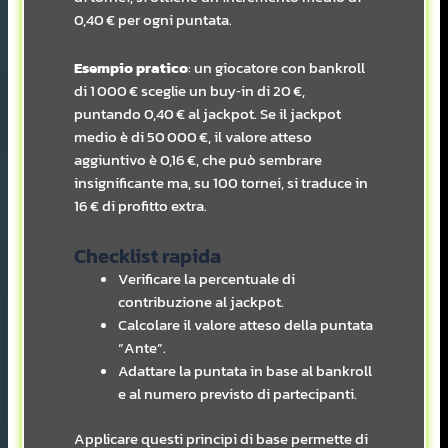
0,40 € per ogni puntata.
Esempio pratico
: un giocatore con bankroll
di 1 000 € sceglie un buy‑in di 20 €,
puntando 0,40 € al jackpot. Se il jackpot
medio è di 50 000 €, il valore atteso
aggiuntivo è 0,16 €, che può sembrare
insignificante ma, su 100 tornei, si traduce in
16 € di profitto extra.
Checklist rapida
Verificare la percentuale di
contribuzione al jackpot.
Calcolare il valore atteso della puntata
“Ante”.
Adattare la puntata in base al bankroll
e al numero previsto di partecipanti.
Applicare questi principi di base permette di