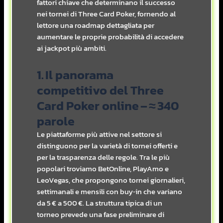
fattori chiave che determinano il successo
nei tornei di Three Card Poker, fornendo al
lettore una roadmap dettagliata per
aumentare le proprie probabilità di accedere
ai jackpot più ambiti.
1. Il panorama
competitivo del Three
Card Poker online – ≈ 340
parole
Le piattaforme più attive nel settore si
distinguono per la varietà di tornei offerti e
per la trasparenza delle regole. Tra le più
popolari troviamo BetOnline, PlayAmo e
LeoVegas, che propongono tornei giornalieri,
settimanali e mensili con buy‑in che variano
da 5 € a 500 €. La struttura tipica di un
torneo prevede una fase preliminare di