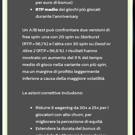
per euro di bonus)
RTP medio
dei giochi più giocati
durante l’anniversary
Un A/B test può confrontare due versioni di
free spin: una con 20 spin su
Starburst
(RTP = 96,1 %) e l’altra con 30 spin su
Dead or
Alive 2
(RTP = 96,8 %). I risultati hanno
mostrato un aumento del 9 % del tempo
medio di gioco nella variante con più spin,
ma un margine di profitto leggermente
inferiore a causa della maggiore volatilità.
Le azioni correttive includono:
Ridurre il wagering da 30x a 25x per i
giocatori con alto churn, per
migliorare la percezione di equità.
Estendere la durata del bonus di