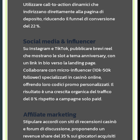
Utilizzare call‑to‑action dinamici che
indirizzano direttamente alla pagina di
deposito, riducendo il funnel di conversione
del 22 %.
Social media & influencer
Su Instagram e TikTok, pubblicare brevi reel
che mostrano le slot a tema anniversary, con
un link in bio verso la landing page.
Collaborare con micro‑influencer (10k‑50k
follower) specializzati in casinò online,
offrendo loro codici promo personalizzati. Il
risultato è una crescita organica del traffico
del 8 % rispetto a campagne solo paid.
Affiliate marketing
Stipulare accordi con siti di recensioni casinò
e forum di discussione, proponendo un
revenue share del 35 % sui giocatori acquisiti