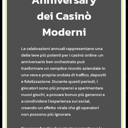
dei Casinò
Moderni
Le celebrazioni annuali rappresentano una
delle leve più potenti per i casinò online: un
anniversario ben orchestrato può
trasformare un semplice ricordo aziendale in
una vera e propria ondata di traffico, depositi
e fidelizzazione. Durante questi periodi, i
giocatori sono più propensi a sperimentare
nuovi giochi, a provare bonus più generosi e
a condividere l’esperienza sui social,
creando un effetto virale che gli operatori
non possono più ignorare.