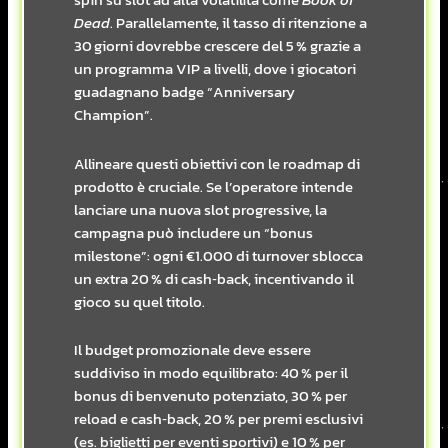
spin su slot ad alta volatilità come
Book of
Dead
. Parallelamente, il tasso di ritenzione a
30 giorni dovrebbe crescere del 5 % grazie a
un programma VIP a livelli, dove i giocatori
guadagnano badge “Anniversary
Champion”.
Allineare questi obiettivi con le roadmap di
prodotto è cruciale. Se l’operatore intende
lanciare una nuova slot progressive, la
campagna può includere un “bonus
milestone”: ogni €1.000 di turnover sblocca
un extra 20 % di cash‑back, incentivando il
gioco su quel titolo.
Il budget promozionale deve essere
suddiviso in modo equilibrato: 40 % per il
bonus di benvenuto potenziato, 30 % per
reload e cash‑back, 20 % per premi esclusivi
(es. biglietti per eventi sportivi) e 10 % per