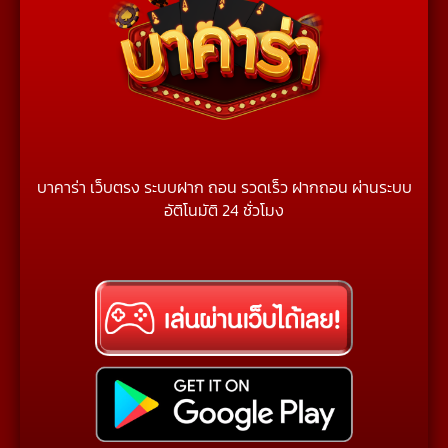
บาคาร่า เว็บตรง ระบบฝาก ถอน รวดเร็ว ฝากถอน ผ่านระบบ
อัติโนมัติ 24 ชั่วโมง