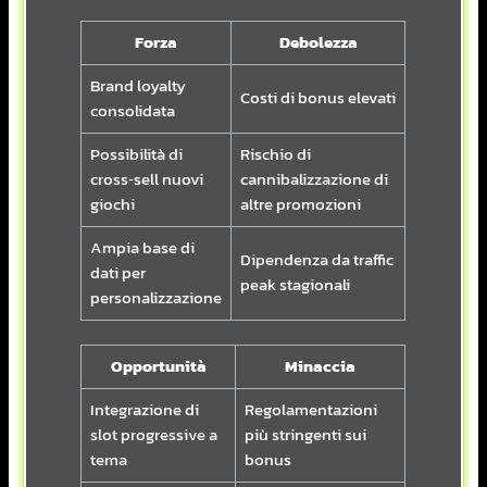
Forza
Debolezza
Brand loyalty
Costi di bonus elevati
consolidata
Possibilità di
Rischio di
cross‑sell nuovi
cannibalizzazione di
giochi
altre promozioni
Ampia base di
Dipendenza da traffic
dati per
peak stagionali
personalizzazione
Opportunità
Minaccia
Integrazione di
Regolamentazioni
slot progressive a
più stringenti sui
tema
bonus