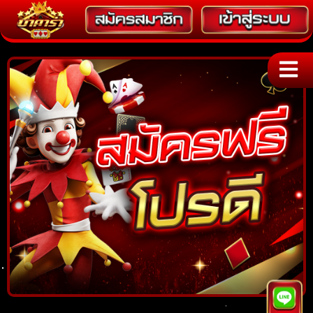
Skip
to
content