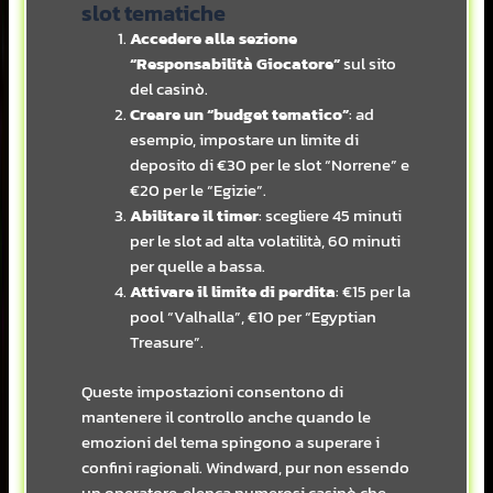
slot tematiche
Accedere alla sezione
“Responsabilità Giocatore”
sul sito
del casinò.
Creare un “budget tematico”
: ad
esempio, impostare un limite di
deposito di €30 per le slot “Norrene” e
€20 per le “Egizie”.
Abilitare il timer
: scegliere 45 minuti
per le slot ad alta volatilità, 60 minuti
per quelle a bassa.
Attivare il limite di perdita
: €15 per la
pool “Valhalla”, €10 per “Egyptian
Treasure”.
Queste impostazioni consentono di
mantenere il controllo anche quando le
emozioni del tema spingono a superare i
confini ragionali. Windward, pur non essendo
un operatore, elenca numerosi casinò che