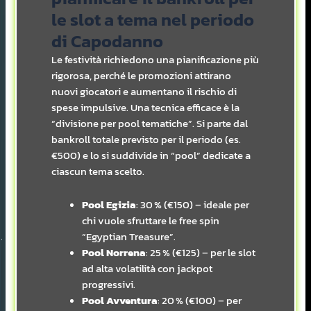
le slot a tema nel periodo
di Capodanno
Le festività richiedono una pianificazione più
rigorosa, perché le promozioni attirano
nuovi giocatori e aumentano il rischio di
spese impulsive. Una tecnica efficace è la
“divisione per pool tematiche”. Si parte dal
bankroll totale previsto per il periodo (es.
€500) e lo si suddivide in “pool” dedicate a
ciascun tema scelto.
Pool Egizia
: 30 % (€150) – ideale per
chi vuole sfruttare le free spin
“Egyptian Treasure”.
Pool Norrena
: 25 % (€125) – per le slot
ad alta volatilità con jackpot
progressivi.
Pool Avventura
: 20 % (€100) – per