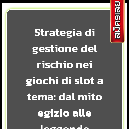
Strategia di
gestione del
rischio nei
giochi di slot a
tema: dal mito
egizio alle
leggende