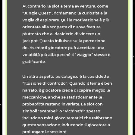
Al contrario, le slot a tema avventura, come
“Jungle Quest”, richiamano la curiosità e la
voglia di esplorare. Qui la motivazione è più
orientata alla scoperta di nuove feature
piuttosto che al desiderio di vincere un
jackpot. Questo influisce sulla percezione
del rischio: il giocatore può accettare una
volatilità più alta perché il “viaggio” stesso è
gratificante.
Un altro aspetto psicologico è la cosiddetta
“illusione di controllo”. Quando il tema è ben
narrato, il giocatore crede di capire meglio le
meccaniche, anche se statisticamente le
probabilità restano invariate. Le slot con
simboli “scarabei” o “vichinghi” spesso
includono mini‑gioco tematici che rafforzano
questa sensazione, inducendo il giocatore a
prolungare le sessioni.