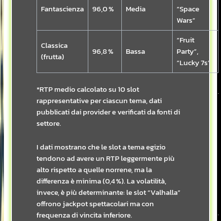
Fantascienza
96,0 %
Media
“Space
Wars”
“Fruit
Classica
96,8 %
Bassa
Party”,
(frutta)
“Lucky 7s”
*RTP medio calcolato su 10 slot
rappresentative per ciascun tema, dati
pubblicati dai provider e verificati da fonti di
settore.
I dati mostrano che le slot a tema egizio
tendono ad avere un RTP leggermente più
alto rispetto a quelle norrene, ma la
differenza è minima (0,4 %). La volatilità,
invece, è più determinante: le slot “Valhalla”
offrono jackpot spettacolari ma con
frequenza di vincita inferiore.