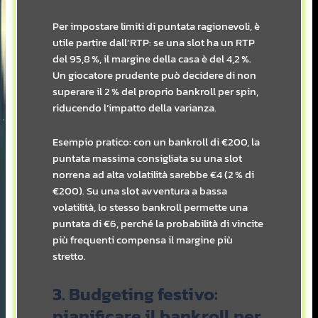
Per impostare limiti di puntata ragionevoli, è
utile partire dall’RTP: se una slot ha un RTP
del 95,8 %, il margine della casa è del 4,2 %.
Un giocatore prudente può decidere di non
superare il 2 % del proprio bankroll per spin,
riducendo l’impatto della varianza.
Esempio pratico: con un bankroll di €200, la
puntata massima consigliata su una slot
norrena ad alta volatilità sarebbe €4 (2 % di
€200). Su una slot avventura a bassa
volatilità, lo stesso bankroll permette una
puntata di €6, perché la probabilità di vincite
più frequenti compensa il margine più
stretto.
3. Budgeting festivo:
pianificare il bankroll per