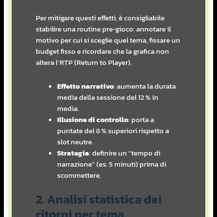
Per mitigare questi effetti, è consigliabile
stabilire una routine pre‑gioco: annotare il
motivo per cui si sceglie quel tema, fissare un
budget fisso e ricordare che la grafica non
altera l’RTP (Return to Player).
Effetto narrativo
: aumenta la durata
media della sessione del 12 % in
media.
Illusione di controllo
: porta a
puntate del 8 % superiori rispetto a
slot neutre.
Strategia
: definire un “tempo di
narrazione” (es. 5 minuti) prima di
scommettere.
2. Analisi statistica dei
ritorni per tema