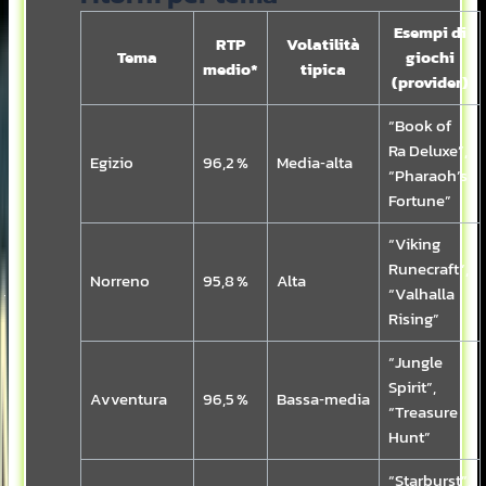
Esempi di
RTP
Volatilità
Tema
giochi
medio*
tipica
(provider)
“Book of
Ra Deluxe”,
Egizio
96,2 %
Media‑alta
“Pharaoh’s
Fortune”
“Viking
Runecraft”,
Norreno
95,8 %
Alta
“Valhalla
Rising”
“Jungle
Spirit”,
Avventura
96,5 %
Bassa‑media
“Treasure
Hunt”
“Starburst”,