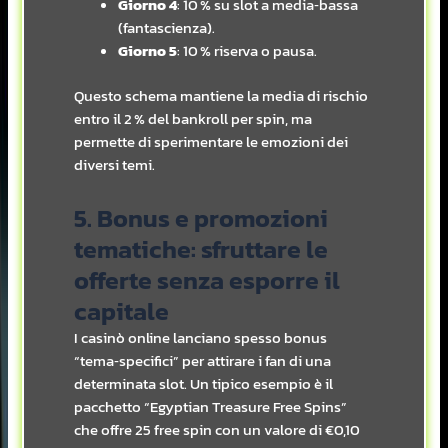
Giorno 4
: 10 % su slot a media‑bassa
(fantascienza).
Giorno 5
: 10 % riserva o pausa.
Questo schema mantiene la media di rischio
entro il 2 % del bankroll per spin, ma
permette di sperimentare le emozioni dei
diversi temi.
5. Bonus e promozioni
tematiche: sfruttare le
offerte senza esporre il
capitale
I casinò online lanciano spesso bonus
“tema‑specifici” per attirare i fan di una
determinata slot. Un tipico esempio è il
pacchetto “Egyptian Treasure Free Spins”
che offre 25 free spin con un valore di €0,10