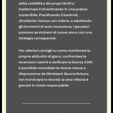
della volatilità e dei propri limiti a
trasformare il divertimento in una pratica
sostenibile. Pianificando il bankroll,
sfruttando i bonus con criterio, e adottando
gli strumenti di auto‑esclusione, i giocatori
possono avvicinarsi al nuovo anno con una
strategia consapevole.
Per ulteriori consigli su come monitorare le
proprie abitudini di gioco, confrontare le
recensioni casinò e verificare la licenza ADM,
è possibile consultare le risorse messe a
disposizione da Windward. Buona fortuna
nei mondi epici e ricorda: la vera vittoria è
giocare in modo responsabile.