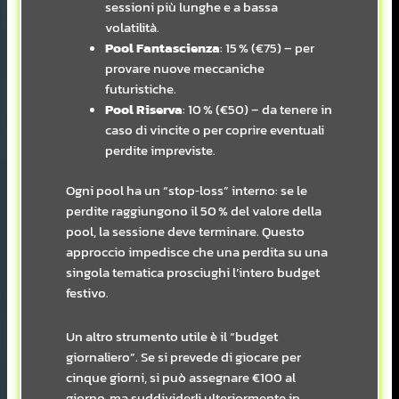
sessioni più lunghe e a bassa
volatilità.
Pool Fantascienza
: 15 % (€75) – per
provare nuove meccaniche
futuristiche.
Pool Riserva
: 10 % (€50) – da tenere in
caso di vincite o per coprire eventuali
perdite impreviste.
Ogni pool ha un “stop‑loss” interno: se le
perdite raggiungono il 50 % del valore della
pool, la sessione deve terminare. Questo
approccio impedisce che una perdita su una
singola tematica prosciughi l’intero budget
festivo.
Un altro strumento utile è il “budget
giornaliero”. Se si prevede di giocare per
cinque giorni, si può assegnare €100 al
giorno, ma suddividerli ulteriormente in