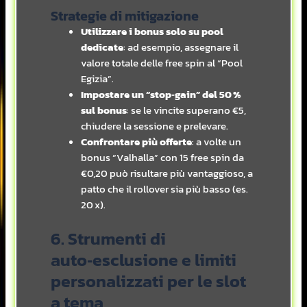
Strategie di mitigazione
Utilizzare i bonus solo su pool
dedicate
: ad esempio, assegnare il
valore totale delle free spin al “Pool
Egizia”.
Impostare un “stop‑gain” del 50 %
sul bonus
: se le vincite superano €5,
chiudere la sessione e prelevare.
Confrontare più offerte
: a volte un
bonus “Valhalla” con 15 free spin da
€0,20 può risultare più vantaggioso, a
patto che il rollover sia più basso (es.
20 x).
6. Strumenti di
auto‑esclusione e limiti
personalizzati per le slot
a tema