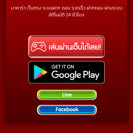
บาคาร่า เว็บตรง ระบบฝาก ถอน รวดเร็ว ฝากถอน ผ่านระบบ
อัติโนมัติ 24 ชั่วโมง