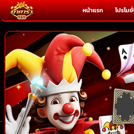
Skip
หน้าแรก
โปรโมชั
to
content