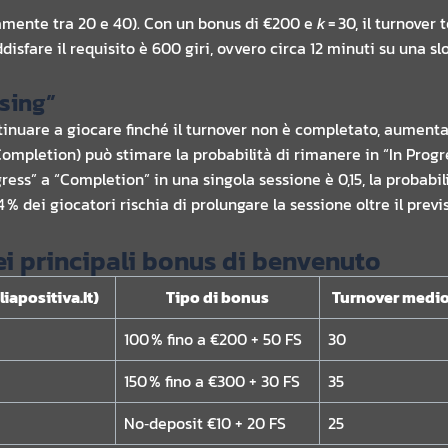
itamente tra 20 e 40). Con un bonus di €200 e
k
= 30, il turnover
sfare il requisito è 600 giri, ovvero circa 12 minuti su una slot
asing”
tinuare a giocare finché il turnover non è completato, aumentan
, Completion) può stimare la probabilità di rimanere in “In Progr
gress” a “Completion” in una singola sessione è 0,15, la probabi
 44 % dei giocatori rischia di prolungare la sessione oltre il previ
i principali bonus di benvenuto
apositiva.It)
Tipo di bonus
Turnover medio
100 % fino a €200 + 50 FS
30
150 % fino a €300 + 30 FS
35
No‑deposit €10 + 20 FS
25