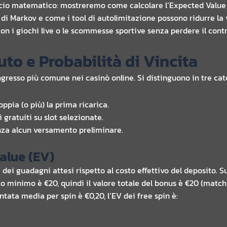
occio matematico: mostreremo come calcolare l’Expected Value 
di Markov e come i tool di autolimitazione possono ridurre la v
con i giochi live o le scommesse sportive senza perdere il contr
to e Probabilità di Vincita
ngresso più comune nei casinò online. Si distinguono in tre cate
ppia (o più) la prima ricarica.
i gratuiti su slot selezionate.
enza alcun versamento preliminare.
alue (EV)
 dei guadagni attesi rispetto al costo effettivo del deposito.
ito minimo è €20, quindi il valore totale del bonus è €20 (match)
untata media per spin è €0,20, l’EV dei free spin è: