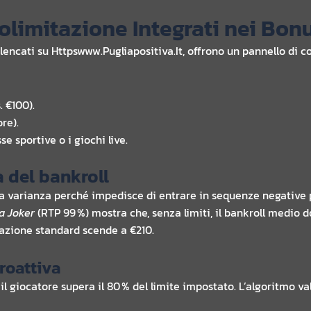
tolimitazione Integrati nei Bon
elencati su Httpswww.Pugliapositiva.It, offrono un pannello di c
. €100).
re).
 sportive o i giochi live.
a del bankroll
 la varianza perché impedisce di entrare in sequenze negative
a Joker
(RTP 99 %) mostra che, senza limiti, il bankroll medio 
viazione standard scende a €210.
Proattiva
 il giocatore supera il 80 % del limite impostato. L’algoritmo va