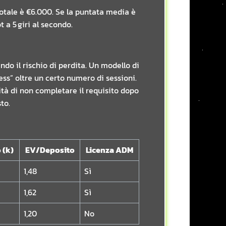
 totale è €6.000. Se la puntata media è
 a 5 giri al secondo.
do il rischio di perdita. Un modello di
ess” oltre un certo numero di sessioni.
lità di non completare il requisito dopo
sto.
 (k)
EV/Deposito
Licenza ADM
1,48
Sì
1,62
Sì
1,20
No