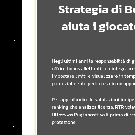
Strategia di 
aiuta i gioca
Negli ultimi anni la responsabilità di 
offrire bonus allettanti, ma integrano
impostare limiti e visualizzare in temp
potenzialmente pericolosa in un’oppor
Per approfondire le valutazioni indipen
ranking che analizza licenze, RTP, vola
Httpswww.Pugliapositiva.It prima di re
protezione.