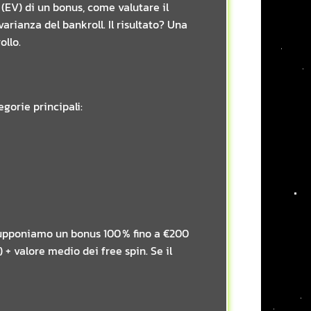
(EV) di un bonus, come valutare il
arianza del bankroll. Il risultato? Una
ollo.
gorie principali:
 Supponiamo un bonus 100 % fino a €200
 + valore medio dei free spin. Se il