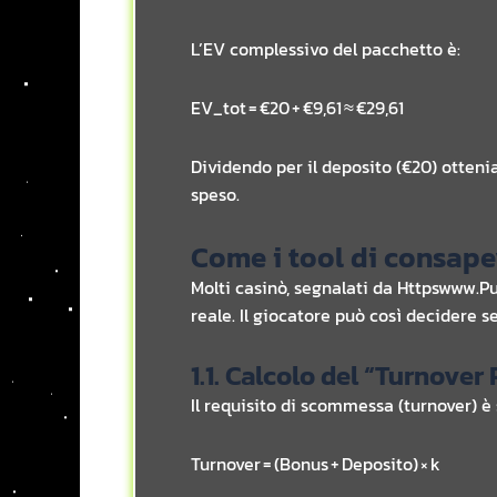
L’EV complessivo del pacchetto è:
EV_tot = €20 + €9,61 ≈ €29,61
Dividendo per il deposito (€20) otteni
speso.
Come i tool di consape
Molti casinò, segnalati da Httpswww.Pug
reale. Il giocatore può così decidere 
1.1. Calcolo del “Turnove
Il requisito di scommessa (turnover) è
Turnover = (Bonus + Deposito) × k