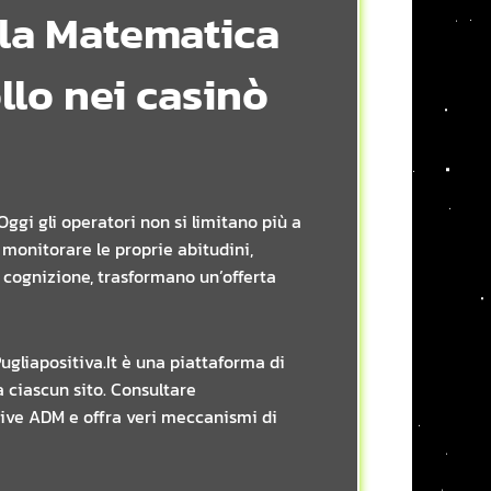
 la Matematica
llo nei casinò
Oggi gli operatori non si limitano più a
 monitorare le proprie abitudini,
n cognizione, trasformano un’offerta
ugliapositiva.It è una piattaforma di
a ciascun sito. Consultare
ative ADM e offra veri meccanismi di