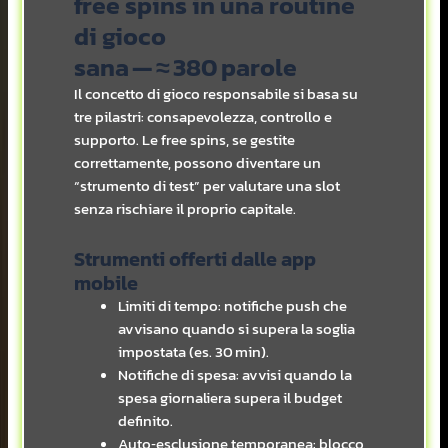
free spins in una routine
di gioco
sana — ≈ 380 parole
Il concetto di gioco responsabile si basa su
tre pilastri: consapevolezza, controllo e
supporto. Le free spins, se gestite
correttamente, possono diventare un
“strumento di test” per valutare una slot
senza rischiare il proprio capitale.
Strumenti offerti dalle app
mobile
Limiti di tempo: notifiche push che
avvisano quando si supera la soglia
impostata (es. 30 min).
Notifiche di spesa: avvisi quando la
spesa giornaliera supera il budget
definito.
Auto‑esclusione temporanea: blocco