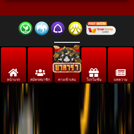
หน้าแรก
สมัครสมาชิก
ทางเข้าเล่น
โปรโมชั่น
บทความ