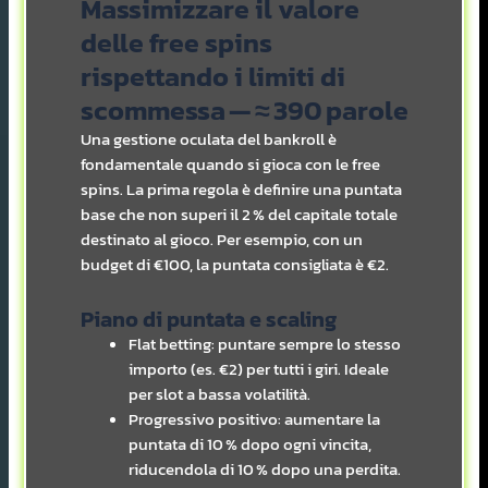
Massimizzare il valore
delle free spins
rispettando i limiti di
scommessa — ≈ 390 parole
Una gestione oculata del bankroll è
fondamentale quando si gioca con le free
spins. La prima regola è definire una puntata
base che non superi il 2 % del capitale totale
destinato al gioco. Per esempio, con un
budget di €100, la puntata consigliata è €2.
Piano di puntata e scaling
Flat betting: puntare sempre lo stesso
importo (es. €2) per tutti i giri. Ideale
per slot a bassa volatilità.
Progressivo positivo: aumentare la
puntata di 10 % dopo ogni vincita,
riducendola di 10 % dopo una perdita.