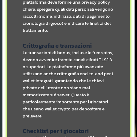
piattaforma deve fornire una privacy policy
chiara, spiegare quali dati personali vengono
raccolti (nome, indirizzo, dati di pagamento,
cronologia di gioco) e indicare le finalità del
trattamento.
Crittografia e transazioni
Le transazioni di bonus, incluse le free spins,
devono avvenire tramite canali cifrati TLS 1.3
o superiori. Le piattaforme più avanzate
utilizzano anche crittografia end‑to‑end per i
wallet integrati, garantendo che le chiavi
private dell’utente non siano mai
memorizzate sui server. Questo è
particolarmente importante per i giocatori
che usano wallet crypto per depositare e
prelevare.
Checklist per i giocatori