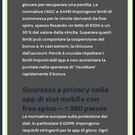
giocare per recuperare una perdita. Le
normative UKGC e AAMS impongono limiti di
scommessa per le vincite derivanti da free
spins, spesso fissando un tetto di €100 o un
30 % del valore della vincita. Superare questi
limiti può comportare la sospensione del
bonus e, in casi estremi, la chiusura
dell’account. Perciò è cruciale rispettare i
limiti imposti dall’app e non aumentare la
puntata nella speranza di “riscattare”
rapidamente il bonus.
Sicurezza e privacy nelle
app di slot mobile con
free spins — ≈ 380 parole
Le normative europee sulla protezione dei
dati, in particolare il GDPR, impongono
requisiti stringenti per le app di gioco. Ogni