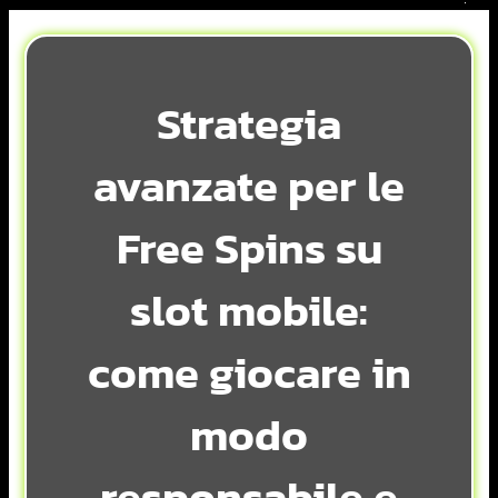
Strategia
avanzate per le
Free Spins su
slot mobile:
come giocare in
modo
responsabile e