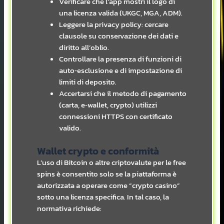
Verificare che l’app mostri il logo di
una licenza valida (UKGC, MGA, ADM).
Leggere la privacy policy: cercare
clausole su conservazione dei dati e
diritto all’oblio.
Controllare la presenza di funzioni di
auto‑esclusione e di impostazione di
limiti di deposito.
Accertarsi che il metodo di pagamento
(carta, e‑wallet, crypto) utilizzi
connessioni HTTPS con certificato
valido.
Wallet crypto e conformità
L’uso di Bitcoin o altre criptovalute per le free
spins è consentito solo se la piattaforma è
autorizzata a operare come “crypto casino”
sotto una licenza specifica. In tal caso, la
normativa richiede: