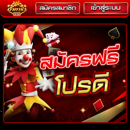
Skip
to
content