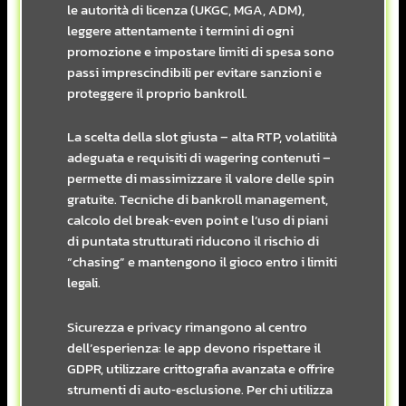
le autorità di licenza (UKGC, MGA, ADM),
leggere attentamente i termini di ogni
promozione e impostare limiti di spesa sono
passi imprescindibili per evitare sanzioni e
proteggere il proprio bankroll.
La scelta della slot giusta – alta RTP, volatilità
adeguata e requisiti di wagering contenuti –
permette di massimizzare il valore delle spin
gratuite. Tecniche di bankroll management,
calcolo del break‑even point e l’uso di piani
di puntata strutturati riducono il rischio di
“chasing” e mantengono il gioco entro i limiti
legali.
Sicurezza e privacy rimangono al centro
dell’esperienza: le app devono rispettare il
GDPR, utilizzare crittografia avanzata e offrire
strumenti di auto‑esclusione. Per chi utilizza