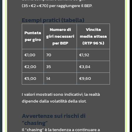
(35 × €2 = €70) per raggiungere il BEP.
Esempi pratici (tabella)
Numero di
Vincita
Puntata
giri necessari
media attesa
per giro
per BEP
(RTP 96 %)
€1,00
70
€1,92
€2,00
35
€3,84
€5,00
14
€9,60
I valori mostrati sono indicativi; la realtà
dipende dalla volatilità della slot.
Avvertenze sui rischi di
“chasing”
Il “chasing” è la tendenza a continuare a