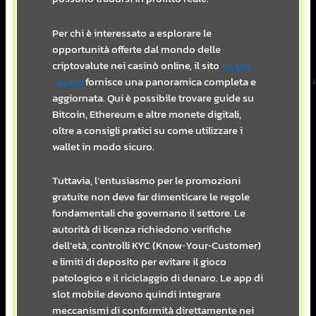
Per chi è interessato a esplorare le
opportunità offerte dal mondo delle
criptovalute nei casinò online, il sito
crypto
casino
fornisce una panoramica completa e
aggiornata. Qui è possibile trovare guide su
Bitcoin, Ethereum e altre monete digitali,
oltre a consigli pratici su come utilizzare i
wallet in modo sicuro.
Tuttavia, l’entusiasmo per le promozioni
gratuite non deve far dimenticare le regole
fondamentali che governano il settore. Le
autorità di licenza richiedono verifiche
dell’età, controlli KYC (Know‑Your‑Customer)
e limiti di deposito per evitare il gioco
patologico e il riciclaggio di denaro. Le app di
slot mobile devono quindi integrare
meccanismi di conformità direttamente nei