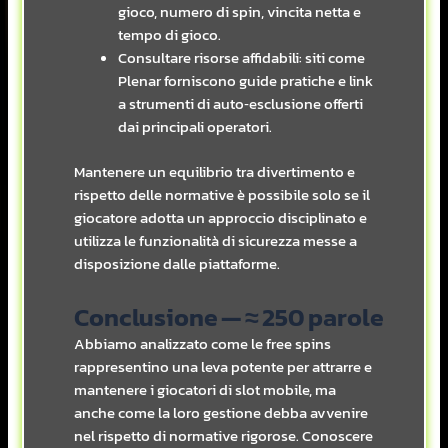
gioco, numero di spin, vincita netta e
tempo di gioco.
Consultare risorse affidabili: siti come
Plenar forniscono guide pratiche e link
a strumenti di auto‑esclusione offerti
dai principali operatori.
Mantenere un equilibrio tra divertimento e
rispetto delle normative è possibile solo se il
giocatore adotta un approccio disciplinato e
utilizza le funzionalità di sicurezza messe a
disposizione dalle piattaforme.
Conclusione — ≈ 250 parole
Abbiamo analizzato come le free spins
rappresentino una leva potente per attrarre e
mantenere i giocatori di slot mobile, ma
anche come la loro gestione debba avvenire
nel rispetto di normative rigorose. Conoscere