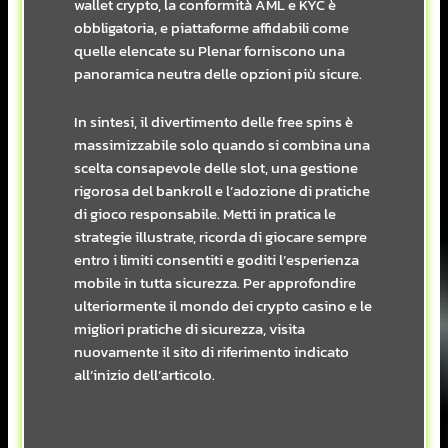
wallet crypto, la conformità AML e KYC è
obbligatoria, e piattaforme affidabili come
quelle elencate su Plenar forniscono una
panoramica neutra delle opzioni più sicure.
In sintesi, il divertimento delle free spins è
massimizzabile solo quando si combina una
scelta consapevole delle slot, una gestione
rigorosa del bankroll e l’adozione di pratiche
di gioco responsabile. Metti in pratica le
strategie illustrate, ricorda di giocare sempre
entro i limiti consentiti e goditi l’esperienza
mobile in tutta sicurezza. Per approfondire
ulteriormente il mondo dei crypto casino e le
migliori pratiche di sicurezza, visita
nuovamente il sito di riferimento indicato
all’inizio dell’articolo.