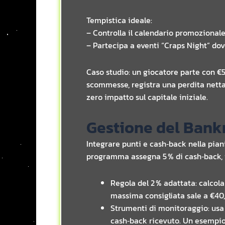
Tempistica ideale:
– Controlla il calendario promozionale i
– Partecipa a eventi “Craps Night” dov
Caso studio: un giocatore parte con €5
scommesse, registra una perdita netta 
zero impatto sul capitale iniziale.
Gestione del Bankr
Integrare punti e cash‑back nella piani
programma assegna 5 % di cash‑back, i
Regola del 2 % adattata: calcola 
massima consigliata sale a €40,
Strumenti di monitoraggio: usa 
cash‑back ricevuto. Un esempio 