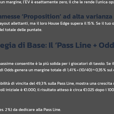
cun margine, l’EV è esattamente zero, il che le rende l’unica o
messe ‘Proposition’ ad alta varianza
ut allettanti, ma il loro House Edge supera il 15 %. Se il tuo o
del totale delle puntate.
egia di Base: Il ‘Pass Line + Od
sime consentite è la più solida per i giocatori di tavolo. Se 
di Odds genera un margine totale di 1,41 % × (10/40) ≈ 0,35 % sul
ilità di vincita del 49,3 % sulla Pass Line, mostra una crescita
l iniziale è €1.000, il risultato atteso è circa €1.025 dopo i 100
es. 2 %) da dedicare alla Pass Line.