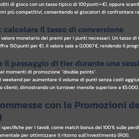
editi di gioco con un tasso tipico di 100 punti = €1, oppure sca
mi più competitivi, consentendo ai giocatori di confrontare ra
i: calcolare il tasso di conversione
 il valore monetario dei premi per i punti necessari. Un tasso di 0
ffre 150 punti per €1, il valore sale a 0,0067 €, rendendo il pr
e il passaggio di tier durante una sess
nei momenti di promozione “double points”.
nei weekend per aumentare il volume di punti senza costi aggiun
izio clienti, dimostrando un turnover mensile superiore a €5.000.
commesse con le Promozioni de
I
specifiche per i tavoli, come match bonus del 100 % sulle perdi
amentale per ottimizzare il ritorno sull’investimento (ROI).