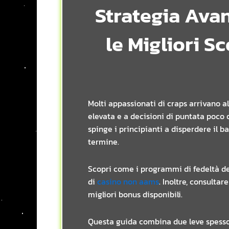
Strategia Avan
le Migliori 
Molti appassionati di craps arrivano al
elevata e a decisioni di puntata poco 
spinge i principianti a disperdere il b
termine.
Scopri come i programmi di fedeltà de
di
casino non aams
. Inoltre, consulta
migliori bonus disponibili.
Questa guida combina due leve spesso