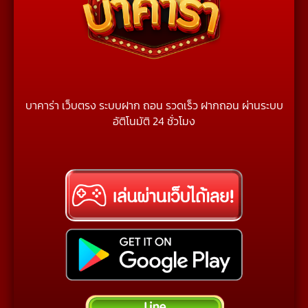
บาคาร่า เว็บตรง ระบบฝาก ถอน รวดเร็ว ฝากถอน ผ่านระบบ
อัติโนมัติ 24 ชั่วโมง