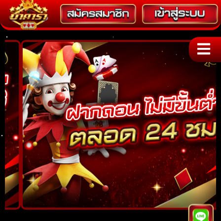
Skip
to
content