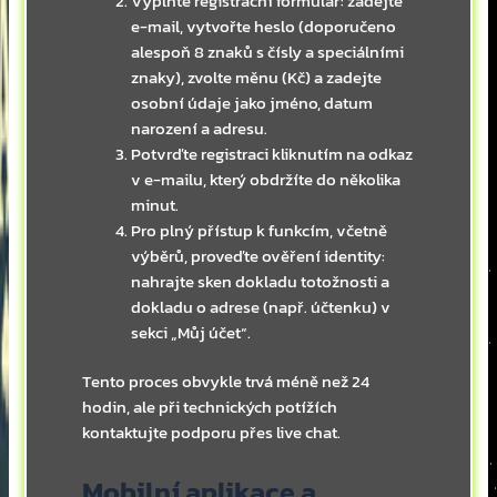
Vyplňte registrační formulář: zadejte
e-mail, vytvořte heslo (doporučeno
alespoň 8 znaků s čísly a speciálními
znaky), zvolte měnu (Kč) a zadejte
osobní údaje jako jméno, datum
narození a adresu.
Potvrďte registraci kliknutím na odkaz
v e-mailu, který obdržíte do několika
minut.
Pro plný přístup k funkcím, včetně
výběrů, proveďte ověření identity:
nahrajte sken dokladu totožnosti a
dokladu o adrese (např. účtenku) v
sekci „Můj účet“.
Tento proces obvykle trvá méně než 24
hodin, ale při technických potížích
kontaktujte podporu přes live chat.
Mobilní aplikace a