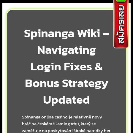
Spinanga Wiki –
Navigating
Login Fixes &
Bonus Strategy
Updated
Spinanga online casino je relativně nový
hráč na českém iGaming trhu, který se
zaměřuje na poskytování široké nabídky her