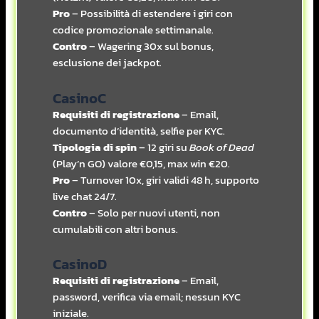
Pro
– Possibilità di estendere i giri con
codice promozionale settimanale.
Contro
– Wagering 30x sul bonus,
esclusione dei jackpot.
CasinoC
Requisiti di registrazione
– Email,
documento d’identità, selfie per KYC.
Tipologia di spin
– 12 giri su
Book of Dead
(Play’n GO) valore €0,15, max win €20.
Pro
– Turnover 10x, giri validi 48 h, supporto
live chat 24/7.
Contro
– Solo per nuovi utenti, non
cumulabili con altri bonus.
CasinoD
Requisiti di registrazione
– Email,
password, verifica via email; nessun KYC
iniziale.