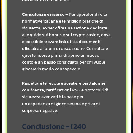
Consulenza e risorse
– Per approfondire le
normative italiane e le migliori pratiche di
sicurezza, Axnet offre una sezione dedicata
alle guide sui bonus e sui crypto casino, dove
è possibile trovare link utili a documenti
ufficiali e a forum di discussione. Consultare
queste risorse prima di aprire un nuovo
conto è un passo consigliato per chi vuole
giocare in modo consapevole.
Rispettare le regole e scegliere piattaforme
con licenza, certificazioni RNG e protocolli di
sicurezza avanzati è la base per
un’esperienza di gioco serena e priva di
sorprese negative.
Conclusione – (240