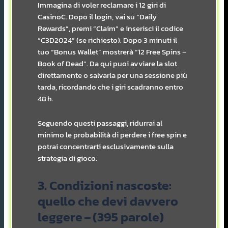
Immagina di voler reclamare i 12 giri di
CasinoC. Dopo il login, vai su “Daily
Rewards”, premi “Claim” e inserisci il codice
“C3D2024” (se richiesto). Dopo 3 minuti il
tuo “Bonus Wallet” mostrerà “12 Free Spins –
Book of Dead”. Da qui puoi avviare la slot
direttamente o salvarla per una sessione più
tarda, ricordando che i giri scadranno entro
48 h.
Seguendo questi passaggi, ridurrai al
minimo le probabilità di perdere i free spin e
potrai concentrarti esclusivamente sulla
strategia di gioco.
3. Condizioni nascoste:
quello che devi davvero
leggere – (395 parole)