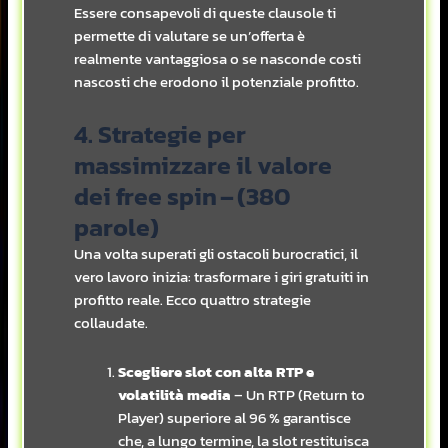
Essere consapevoli di queste clausole ti
permette di valutare se un’offerta è
realmente vantaggiosa o se nasconde costi
nascosti che erodono il potenziale profitto.
4. Strategie per
massimizzare il valore
dei free spin – (380
parole)
Una volta superati gli ostacoli burocratici, il
vero lavoro inizia: trasformare i giri gratuiti in
profitto reale. Ecco quattro strategie
collaudate.
Scegliere slot con alta RTP e
volatilità media
– Un RTP (Return to
Player) superiore al 96 % garantisce
che, a lungo termine, la slot restituisca