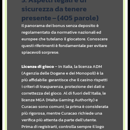
sicurezza da tenere
presente – (405 parole)
Il panorama dei bonus senza deposito è
regolamentato da normative nazionali ed
europee che tutelano il giocatore. Conoscere
questi riferimenti è fondamentale per evitare
spiacevoli sorprese.
Licenze di gioco
– In Italia, la licenza ADM
(Agenzia delle Dogane e dei Monopoli) è la
più affidabile: garantisce che il casino rispetti
i criteri di trasparenza, protezione dei dati e
correttezza del gioco. Al di fuori dell’Italia, le
licenze MGA (Malta Gaming Authority) e
Curacao sono comuni; la prima è considerata
più rigorosa, mentre Curacao richiede una
verifica più attenta da parte dell’utente.
Prima di registrarti, controlla sempre il logo