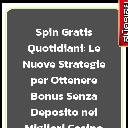
Spin Gratis
Quotidiani: Le
Nuove Strategie
per Ottenere
Bonus Senza
Deposito nei
Migliori Casino