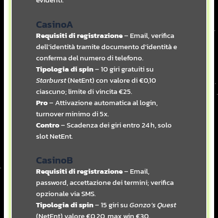
evidenti.
CasinoA
Requisiti di registrazione
– Email, verifica
dell’identità tramite documento d’identità e
conferma del numero di telefono.
Tipologia di spin
– 10 giri gratuiti su
Starburst
(NetEnt) con valore di €0,10
ciascuno; limite di vincita €25.
Pro
– Attivazione automatica al login,
turnover minimo di 5x.
Contro
– Scadenza dei giri entro 24 h, solo
slot NetEnt.
CasinoB
Requisiti di registrazione
– Email,
password, accettazione dei termini; verifica
opzionale via SMS.
Tipologia di spin
– 15 giri su
Gonzo’s Quest
(NetEnt) valore €0,20, max win €30.