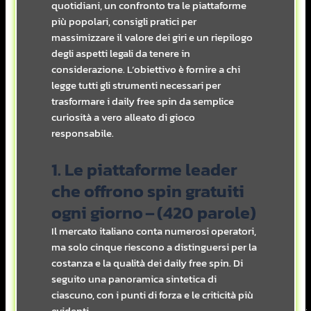
quotidiani, un confronto tra le piattaforme
più popolari, consigli pratici per
massimizzare il valore dei giri e un riepilogo
degli aspetti legali da tenere in
considerazione. L’obiettivo è fornire a chi
legge tutti gli strumenti necessari per
trasformare i daily free spin da semplice
curiosità a vero alleato di gioco
responsabile.
1. Le piattaforme leader
che offrono spin gratuiti
ogni giorno – (420 parole)
Il mercato italiano conta numerosi operatori,
ma solo cinque riescono a distinguersi per la
costanza e la qualità dei daily free spin. Di
seguito una panoramica sintetica di
ciascuno, con i punti di forza e le criticità più