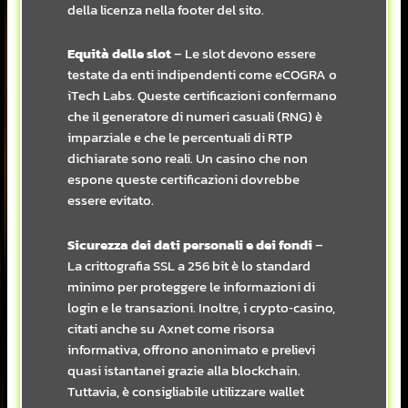
della licenza nella footer del sito.
Equità delle slot
– Le slot devono essere
testate da enti indipendenti come eCOGRA o
iTech Labs. Queste certificazioni confermano
che il generatore di numeri casuali (RNG) è
imparziale e che le percentuali di RTP
dichiarate sono reali. Un casino che non
espone queste certificazioni dovrebbe
essere evitato.
Sicurezza dei dati personali e dei fondi
–
La crittografia SSL a 256 bit è lo standard
minimo per proteggere le informazioni di
login e le transazioni. Inoltre, i crypto‑casino,
citati anche su Axnet come risorsa
informativa, offrono anonimato e prelievi
quasi istantanei grazie alla blockchain.
Tuttavia, è consigliabile utilizzare wallet