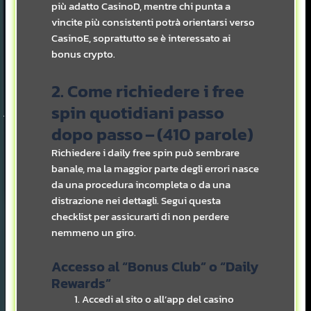
più adatto CasinoD, mentre chi punta a
vincite più consistenti potrà orientarsi verso
CasinoE, soprattutto se è interessato ai
bonus crypto.
2. Come richiedere i free
spin quotidiani passo
dopo passo – (410 parole)
Richiedere i daily free spin può sembrare
banale, ma la maggior parte degli errori nasce
da una procedura incompleta o da una
distrazione nei dettagli. Segui questa
checklist per assicurarti di non perdere
nemmeno un giro.
Accesso al “Bonus Club” o “Daily
Rewards”
Accedi al sito o all’app del casino