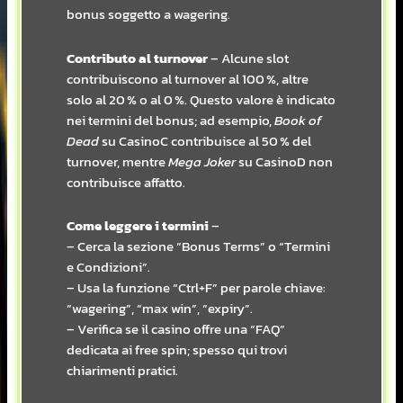
bonus soggetto a wagering.
Contributo al turnover
– Alcune slot
contribuiscono al turnover al 100 %, altre
solo al 20 % o al 0 %. Questo valore è indicato
nei termini del bonus; ad esempio,
Book of
Dead
su CasinoC contribuisce al 50 % del
turnover, mentre
Mega Joker
su CasinoD non
contribuisce affatto.
Come leggere i termini
–
– Cerca la sezione “Bonus Terms” o “Termini
e Condizioni”.
– Usa la funzione “Ctrl+F” per parole chiave:
“wagering”, “max win”, “expiry”.
– Verifica se il casino offre una “FAQ”
dedicata ai free spin; spesso qui trovi
chiarimenti pratici.