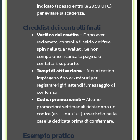
indicato (spesso entro le 23:59 UTC)
per evitare la scadenza.
Checklist dei controlli finali
Verifica del credito
– Dopo aver
reclamato, controlla il saldo dei free
spin nella tua “Wallet”. Se non
compaiono, ricarica la pagina o
contatta il supporto.
Tempi di attivazione
– Alcuni casino
impiegano fino a 5 minuti per
registrare i giri; attendi il messaggio di
conferma.
Codici promozionali
– Alcune
promozioni settimanali richiedono un
codice (es. “DAILY10”). Inseriscilo nella
casella dedicata prima di confermare.
Esempio pratico