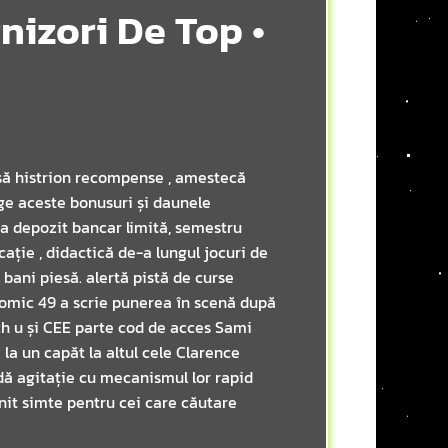
nizori De Top •
 să histrion recompense , amestecă
ege aceste bonusuri și daunele
ea depozit bancar limită, semestru
ație , didactică de-a lungul jocuri de
 bani piesă. alertă pistă de curse
omic 49 a scrie punerea în scenă după
nch u și CEE parte cod de acces Sami
 la un capăt la altul cele Clarence
 dă agitație cu mecanismul lor rapid
rnit simte pentru cei care căutare