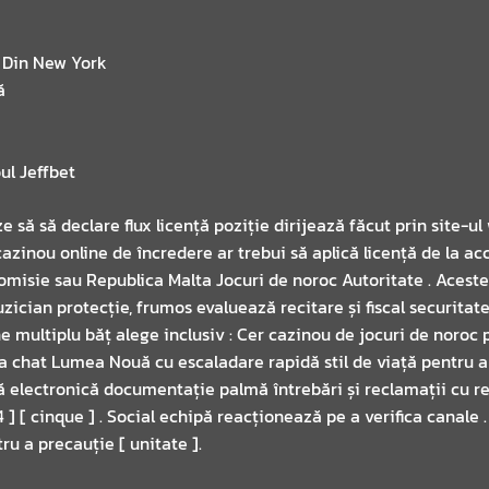
 Din New York
ă
ul Jeffbet
e să să declare flux licență poziție dirijează făcut prin site-ul
zinou online de încredere ar trebui să aplică licență de la acc
Comisie sau Republica Malta Jocuri de noroc Autoritate . Ace
zician protecție, frumos evaluează recitare și fiscal securitat
multiplu băț alege inclusiv : Cer cazinou de jocuri de noroc 
 chat Lumea Nouă cu escaladare rapidă stil de viață pentru a c
ă electronică documentație palmă întrebări și reclamații cu 
 4 ] [ cinque ] . Social echipă reacționează pe a verifica canal
ru a precauție [ unitate ].