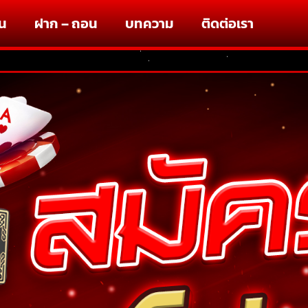
่น
ฝาก – ถอน
บทความ
ติดต่อเรา