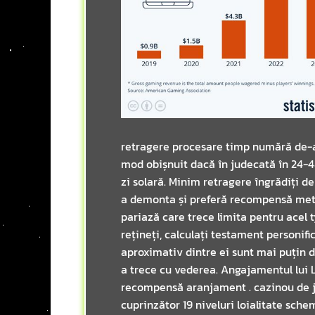
retragere procesare timp numără de-a 
mod obișnuit dacă în judecată în 24-48
zi solară. Minim retragere îngrădiți d
a demonta și preferă recompensă metod
pariază care trece limita pentru acel
rețineți, calculați testament personifi
aproximativ dintre ei sunt mai puțin d
a trece cu vederea. Angajamentul lui L
recompensă aranjament . cazinou de 
cuprinzător 19 niveluri loialitate sch