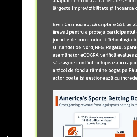
adaptat controlează că fiecare sesiune
lărgește imprevizibilitate și încearcă
Bwin Cazinou aplică criptare SSL pe 25
firewall pentru a proteja participantu
jocurile de noroc minori. Tehnologia in
și Irlandei de Nord, RFG, Regatul Spani
asemănător eCOGRA verifică evaluează bl
să asigure cont întruchipează în rapor
articol de fond a rămâne bogat pe Râul 
actor poate își gestionează cu încrede