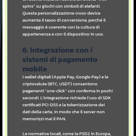
spins” su giochi con simboli di elefanti.
Questa personalizzazione cross‑device
aumenta il tasso di conversione, perché il
messaggio è coerente con la cultura di
appartenenza e con il dispositivo in uso.
6. Integrazione con i
sistemi di pagamento
mobile
I wallet digitali (Apple Pay, Google Pay) e le
criptovalute (BTC, USDT) consentono
pagamenti “one‑click” con conferma in pochi
secondi. L’integrazione richiede l’uso di SDK
certificati PCI‑DSS e la tokenizzazione dei
dati della carta, in modo che il server non
memorizzi mai il PAN.
Le normative locali, come la PSD2 in Europa,