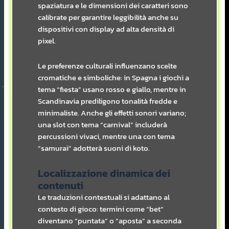
spaziatura e le dimensioni dei caratteri sono
calibrate per garantire leggibilità anche su
dispositivi con display ad alta densità di
pixel.
Le preferenze culturali influenzano scelte
cromatiche e simboliche: in Spagna i giochi a
tema “fiesta” usano rosso e giallo, mentre in
Scandinavia prediligono tonalità fredde e
minimaliste. Anche gli effetti sonori variano;
una slot con tema “carnival” includerà
percussioni vivaci, mentre una con tema
“samurai” adotterà suoni di koto.
Localizzazione dinamica dei
contenuti
Le traduzioni contestuali si adattano al
contesto di gioco: termini come “bet”
diventano “puntata” o “aposta” a seconda