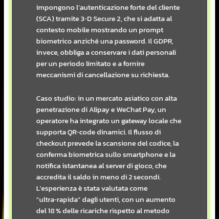
impongono l’autenticazione forte del cliente
(SCA) tramite 3‑D Secure 2, che si adatta al
contesto mobile mostrando un prompt
biometrico anziché una password. Il GDPR,
invece, obbliga a conservare i dati personali
per un periodo limitato e a fornire
meccanismi di cancellazione su richiesta.
Caso studio: in un mercato asiatico con alta
penetrazione di Alipay e WeChat Pay, un
operatore ha integrato un gateway locale che
supporta QR‑code dinamici. Il flusso di
checkout prevede la scansione del codice, la
conferma biometrica sullo smartphone e la
notifica istantanea al server di gioco, che
accredita il saldo in meno di 2 secondi.
L’esperienza è stata valutata come
“ultra‑rapida” dagli utenti, con un aumento
del 18 % delle ricariche rispetto al metodo