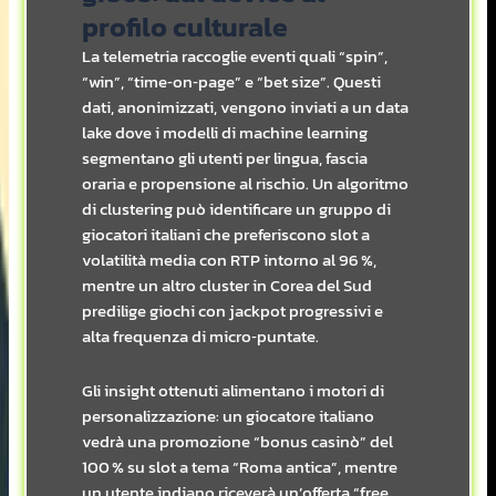
profilo culturale
La telemetria raccoglie eventi quali “spin”,
“win”, “time‑on‑page” e “bet size”. Questi
dati, anonimizzati, vengono inviati a un data
lake dove i modelli di machine learning
segmentano gli utenti per lingua, fascia
oraria e propensione al rischio. Un algoritmo
di clustering può identificare un gruppo di
giocatori italiani che preferiscono slot a
volatilità media con RTP intorno al 96 %,
mentre un altro cluster in Corea del Sud
predilige giochi con jackpot progressivi e
alta frequenza di micro‑puntate.
Gli insight ottenuti alimentano i motori di
personalizzazione: un giocatore italiano
vedrà una promozione “bonus casinò” del
100 % su slot a tema “Roma antica”, mentre
un utente indiano riceverà un’offerta “free