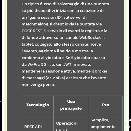
Un tipico flusso di salvataggio di una puntata
su più dispositivi inizia con la creazione di
un “game session ID” sul server di
matchmaking. Il client invia la puntata via
POST REST; il servizio di eventi la registra e la
diffonde attraverso un canale WebSocket. Il
tablet, collegato allo stesso canale, riceve
l’evento, aggiorna il saldo e mostra la
conferma al giocatore. Se il giocatore passa
da Wi‑Fi a 5G, il token JWT rinnovato
mantiene la sessione attiva, mentre il broker
di messaggi (es. Kafka) assicura che l’evento
non venga perso.
Uso
Tecnologia
Pro
principale
Semplice,
La
Operazioni
REST API
ampiamente
op
CRUD