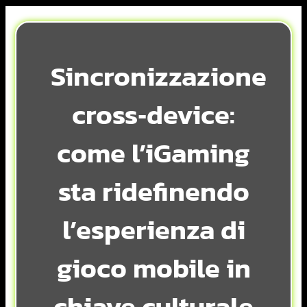
Sincronizzazione
cross‑device:
come l’iGaming
sta ridefinendo
l’esperienza di
gioco mobile in
chiave culturale