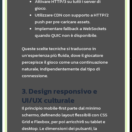
Attivare HTTP/3 su tutti i server di
gioco.
Utilizzare CDN con supporto a HTTP/2
push per pre‑caricare assets.
Implementare fallback a WebSockets
quando QUIC non è disponibile.
Queste scelte tecniche si traducono in
un’esperienza più fluida, dove il giocatore
percepisce il gioco come una continuazione
naturale, indipendentemente dal tipo di
connessione.
3. Design responsivo e
UI/UX culturale
Il principio mobile‑first parte dal minimo
schermo, definendo layout flessibili con CSS
Grid e Flexbox, per poi arricchirli su tablet e
desktop. Le dimensioni dei pulsanti, la