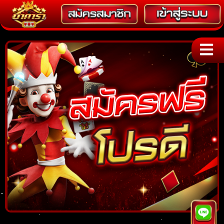
Skip
to
content