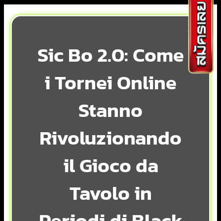
Sic Bo 2.0: Come
i Tornei Online
Stanno
Rivoluzionando
il Gioco da
Tavolo in
Periodi di Black