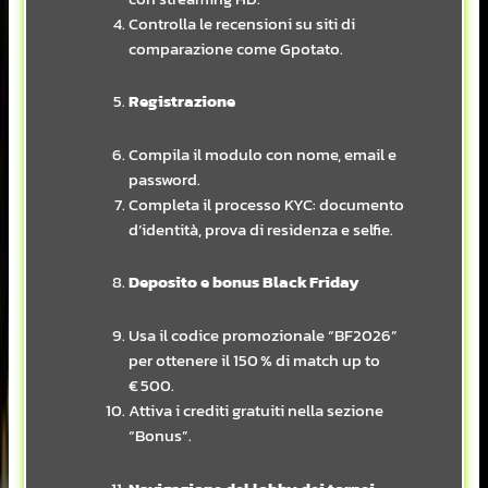
Controlla le recensioni su siti di
comparazione come Gpotato.
Registrazione
Compila il modulo con nome, email e
password.
Completa il processo KYC: documento
d’identità, prova di residenza e selfie.
Deposito e bonus Black Friday
Usa il codice promozionale “BF2026”
per ottenere il 150 % di match up to
€ 500.
Attiva i crediti gratuiti nella sezione
“Bonus”.