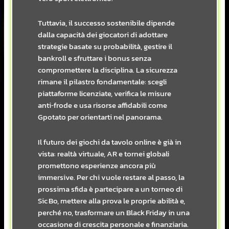
Tuttavia, il successo sostenibile dipende
dalla capacità dei giocatori di adottare
strategie basate su probabilità, gestire il
bankroll e sfruttare i bonus senza
compromettere la disciplina. La sicurezza
rimane il pilastro fondamentale: scegli
piattaforme licenziate, verifica le misure
anti‑frode e usa risorse affidabili come
Gpotato per orientarti nel panorama.
Il futuro dei giochi da tavolo online è già in
vista: realtà virtuale, AR e tornei globali
promettono esperienze ancora più
immersive. Per chi vuole restare al passo, la
prossima sfida è partecipare a un torneo di
Sic Bo, mettere alla prova le proprie abilità e,
perché no, trasformare un Black Friday in una
occasione di crescita personale e finanziaria.