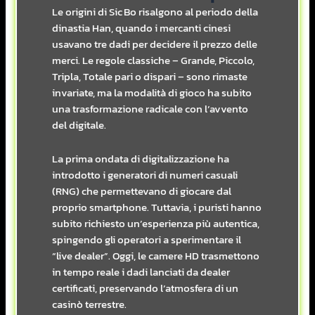
Le origini di Sic Bo risalgono al periodo della
dinastia Han, quando i mercanti cinesi
usavano tre dadi per decidere il prezzo delle
merci. Le regole classiche – Grande, Piccolo,
Tripla, Totale pari o dispari – sono rimaste
invariate, ma la modalità di gioco ha subito
una trasformazione radicale con l’avvento
del digitale.
La prima ondata di digitalizzazione ha
introdotto i generatori di numeri casuali
(RNG) che permettevano di giocare dal
proprio smartphone. Tuttavia, i puristi hanno
subito richiesto un’esperienza più autentica,
spingendo gli operatori a sperimentare il
“live dealer”. Oggi, le camere HD trasmettono
in tempo reale i dadi lanciati da dealer
certificati, preservando l’atmosfera di un
casinò terrestre.