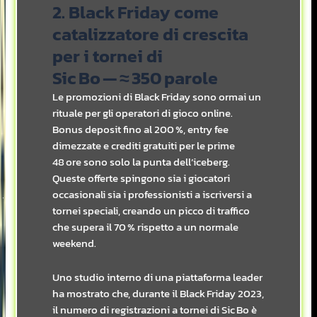
2. Black Friday come
catalizzatore di crescita
per i tornei di
Sic Bo — ≈ 350 parole
Le promozioni di Black Friday sono ormai un
rituale per gli operatori di gioco online.
Bonus deposit fino al 200 %, entry fee
dimezzate e crediti gratuiti per le prime
48 ore sono solo la punta dell’iceberg.
Queste offerte spingono sia i giocatori
occasionali sia i professionisti a iscriversi a
tornei speciali, creando un picco di traffico
che supera il 70 % rispetto a un normale
weekend.
Uno studio interno di una piattaforma leader
ha mostrato che, durante il Black Friday 2023,
il numero di registrazioni a tornei di Sic Bo è