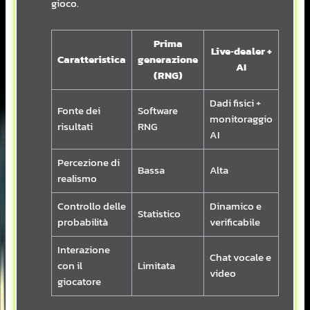
gioco.
Prima
Live‑dealer +
Caratteristica
generazione
AI
(RNG)
Dadi fisici +
Fonte dei
Software
monitoraggio
risultati
RNG
AI
Percezione di
Bassa
Alta
realismo
Controllo delle
Dinamico e
Statistico
probabilità
verificabile
Interazione
Chat vocale e
con il
Limitata
video
giocatore