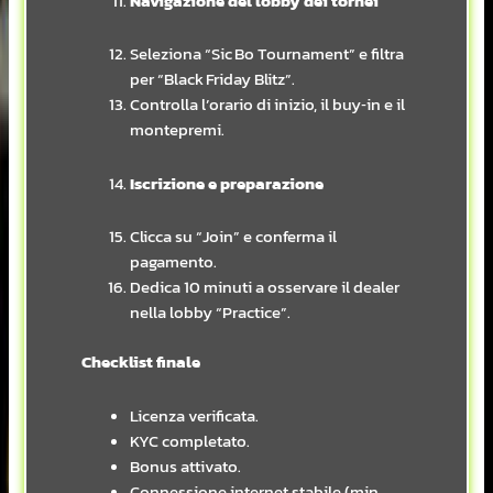
Navigazione del lobby dei tornei
Seleziona “Sic Bo Tournament” e filtra
per “Black Friday Blitz”.
Controlla l’orario di inizio, il buy‑in e il
montepremi.
Iscrizione e preparazione
Clicca su “Join” e conferma il
pagamento.
Dedica 10 minuti a osservare il dealer
nella lobby “Practice”.
Checklist finale
Licenza verificata.
KYC completato.
Bonus attivato.
Connessione internet stabile (min