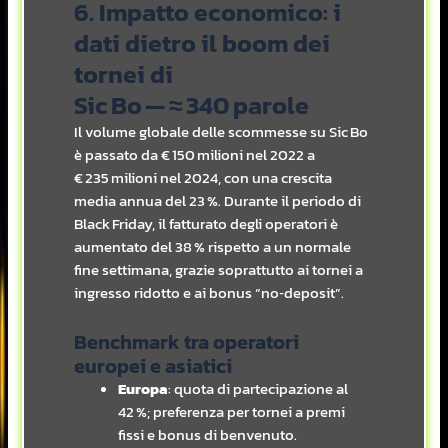
6. Impatto economico: i
dati dietro il boom dei
tornei di
Sic Bo — ≈ 340 parole
Il volume globale delle scommesse su Sic Bo
è passato da € 150 milioni nel 2022 a
€ 235 milioni nel 2024, con una crescita
media annua del 23 %. Durante il periodo di
Black Friday, il fatturato degli operatori è
aumentato del 38 % rispetto a un normale
fine settimana, grazie soprattutto ai tornei a
ingresso ridotto e ai bonus “no‑deposit”.
Benchmark tra operatori
europei e asiatici
Europa
: quota di partecipazione al
42 %; preferenza per tornei a premi
fissi e bonus di benvenuto.