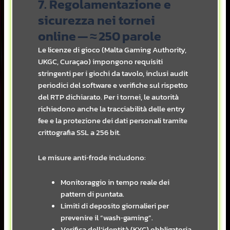
7. Regolamentazione e
sicurezza nei tornei
online — ≈ 250 parole
Le licenze di gioco (Malta Gaming Authority,
UKGC, Curaçao) impongono requisiti
stringenti per i giochi da tavolo, inclusi audit
periodici del software e verifiche sul rispetto
del RTP dichiarato. Per i tornei, le autorità
richiedono anche la tracciabilità delle entry
fee e la protezione dei dati personali tramite
crittografia SSL a 256 bit.
Le misure anti‑frode includono:
Monitoraggio in tempo reale dei
pattern di puntata.
Limiti di deposito giornalieri per
prevenire il “wash‑gaming”.
Verifica dell’identità (KYC) obbligatoria