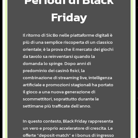
Friday
Il ritorno di Sic Bo nelle piattaforme digitali è
più di una semplice riscoperta di un classico
orientale; è la prova che il mercato dei giochi
da tavolo sa reinventarsi quando la
domanda lo spinge. Dopo anni di
predominio dei casinò fisici, la
combinazione di streaming live, intelligenza
artificiale e promozioni stagionali ha portato
il gioco a una nuova generazione di
scommettitori, soprattutto durante le
settimane più trafficate dell’anno.
In questo contesto, Black Friday rappresenta
un vero e proprio acceleratore di crescita. Le
offerte “deposit‑match” e i bonus di ingresso