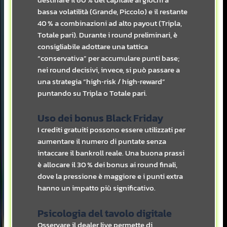
bassa volatilità (Grande, Piccolo) e il restante
40 % a combinazioni ad alto payout (Tripla,
Totale pari). Durante i round preliminari, è
consigliabile adottare una tattica
“conservativa” per accumulare punti base;
nei round decisivi, invece, si può passare a
una strategia “high‑risk / high‑reward”
puntando su Tripla o Totale pari.
Uso dei bonus Black Friday
I crediti gratuiti possono essere utilizzati per
aumentare il numero di puntate senza
intaccare il bankroll reale. Una buona prassi
è allocare il 30 % dei bonus ai round finali,
dove la pressione è maggiore e i punti extra
hanno un impatto più significativo.
Psicologia del tavolo digitale
Osservare il dealer live permette di