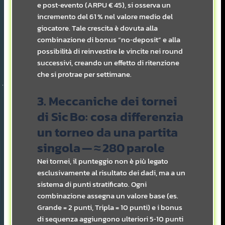
e post‑evento (ARPU € 45), si osserva un
incremento del 61 % nel valore medio del
giocatore. Tale crescita è dovuta alla
combinazione di bonus “no‑deposit” e alla
possibilità di reinvestire le vincite nei round
successivi, creando un effetto di ritenzione
che si protrae per settimane.
3. Meccaniche dei tornei
di Sic Bo: cosa differenzia
un torneo da una partita
singola — ≈ 280 parole
Nei tornei, il punteggio non è più legato
esclusivamente al risultato dei dadi, ma a un
sistema di punti stratificato. Ogni
combinazione assegna un valore base (es.
Grande = 2 punti, Tripla = 10 punti) e i bonus
di sequenza aggiungono ulteriori 5‑10 punti