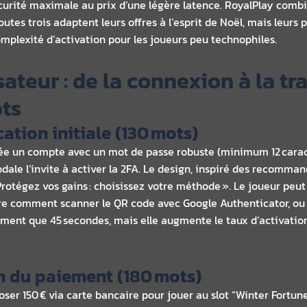
écurité maximale au prix d’une légère latence. RoyalPlay combi
Toutes trois adaptent leurs offres à l’esprit de Noël, mais leurs
mplexité d’activation pour les joueurs peu technophiles.
isateur : de la connexion à la t
ots
ication initiale (130 mots)
crée un compte avec un mot de passe robuste (minimum 12 caract
e l’invite à activer la 2FA. Le design, inspiré des recommanda
« Protégez vos gains : choisissez votre méthode ». Le joueur pe
ntre comment scanner le QR code avec Google Authenticator, 
ement que 45 secondes, mais elle augmente le taux d’activation
on du paiement (180 mots)
r 150 € via carte bancaire pour jouer au slot “Winter Fortune” 