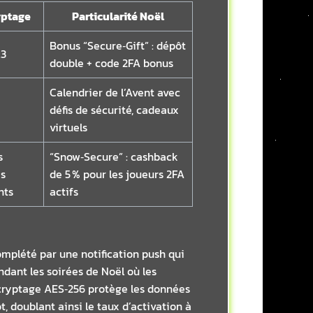
yptage
Particularité Noël
Bonus “Secure‑Gift” : dépôt
.3
double + code 2FA bonus
Calendrier de l’Avent avec
défis de sécurité, cadeaux
virtuels
s
“Snow‑Secure” : cashback
es
de 5 % pour les joueurs 2FA
nts
actifs
complété par une notification push qui
ndant les soirées de Noël où les
e cryptage AES‑256 protège les données
, doublant ainsi le taux d’activation à