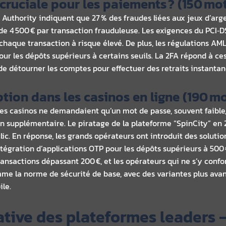
t cruciale pour les paiements ? (150 mo
Authority indiquent que 27 % des fraudes liées aux jeux d’arge
e 4 500 € par transaction frauduleuse. Les exigences du PCI‑D
r chaque transaction à risque élevé. De plus, les régulations 
pour les dépôts supérieurs à certains seuils. La 2FA répond à 
e détourner les comptes pour effectuer des retraits instantané
option dans les casinos en ligne (190 m
des casinos ne demandaient qu’un mot de passe, souvent faible,
n supplémentaire. Le piratage de la plateforme “SpinCity” en 
déclic. En réponse, les grands opérateurs ont introduit des soluti
tégration d’applications OTP pour les dépôts supérieurs à 500 €
ransactions dépassant 200 €, et les opérateurs qui ne s’y conf
mme la norme de sécurité de base, avec des variantes plus avan
le.
tive des plateformes leaders 