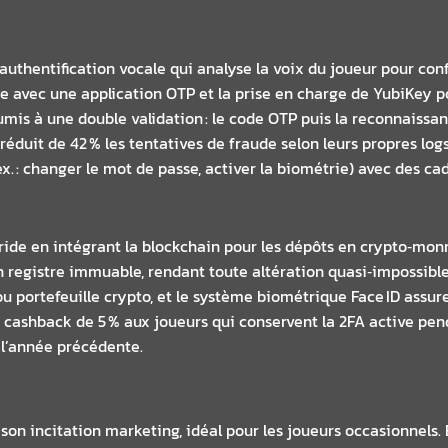
 authentification vocale qui analyse la voix du joueur pour conf
e avec une application OTP et la prise en charge de YubiKey pou
umis à une double validation : le code OTP puis la reconnaiss
réduit de 42 % les tentatives de fraude selon leurs propres logs
x. : changer le mot de passe, activer la biométrie) avec des ca
ide en intégrant la blockchain pour les dépôts en crypto‑mon
 registre immuable, rendant toute altération quasi‑impossible
ou portefeuille crypto, et le système biométrique Face ID assur
ashback de 5 % aux joueurs qui conservent la 2FA active pend
 l’année précédente.
t son incitation marketing, idéal pour les joueurs occasionnels.