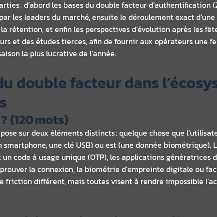
arties : d’abord les bases du double facteur d’authentification (
ar les leaders du marché, ensuite le déroulement exact d’une t
 la rétention, et enfin les perspectives d’évolution après les f
eurs et des études tierces, afin de fournir aux opérateurs une fe
ison la plus lucrative de l’année.
du double facteur dans l’écosy
s
 ? (120 mots)
epose sur deux éléments distincts : quelque chose que l’utilisa
n smartphone, une clé USB) ou est (une donnée biométrique). L
nt un code à usage unique (OTP), les applications génératrices
rouver la connexion, la biométrie d’empreinte digitale ou facia
riction différent, mais toutes visent à rendre impossible l’a