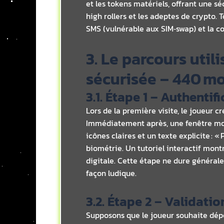
et les tokens matériels, offrant une s
high rollers et les adeptes de crypto. 
SMS (vulnérable aux SIM‑swap) et la co
3. Le parcours util
sécurisée – 440 m
3.1. Étape 1 – Authentif
Lors de la première visite, le joueur 
Immédiatement après, une fenêtre modal
icônes claires et un texte explicite : 
biométrie. Un tutoriel interactif mo
digitale. Cette étape ne dure général
façon ludique.
3.2. Étape 2 – Validati
Supposons que le joueur souhaite dépose