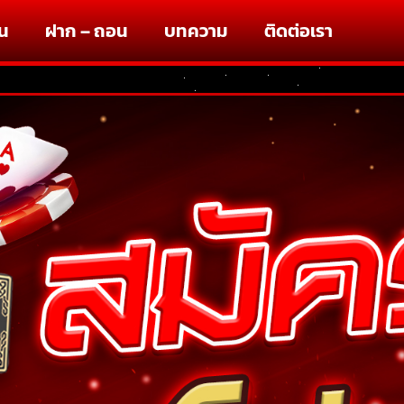
่น
ฝาก – ถอน
บทความ
ติดต่อเรา