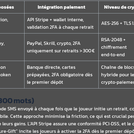
posées
Intégration paiement
Niveau de cr
ion,
API Stripe + wallet interne,
AES‑256 + TLS 1
validation 2FA à chaque retrait
RSA‑2048 +
ey,
PayPal, Skrill, crypto, 2FA
chiffrement
uniquement sur retraits > 300 €
end‑to‑end
ion
Banque directe, cartes
Chaîne de bloc
token
prépayées, 2FA obligatoire dès
hybride pour l
le premier dépôt
crypto‑paieme
 300 mots)
code SMS envoyé à chaque fois que le joueur initie un retrait, 
bile. Cette approche minimise la friction, ce qui est crucial pe
 leurs gains. L’API Stripe assure une conformité PCI‑DSS, et l
e‑Gift” incite les joueurs à activer la 2FA dès le premier dépôt