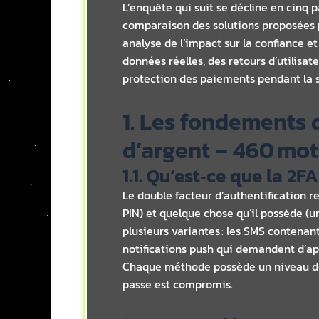
L’enquête qui suit se décline en cinq p
comparaison des solutions proposées p
analyse de l’impact sur la confiance et
données réelles, des retours d’utilisat
protection des paiements pendant la sa
1. Les fondements 
d’argent – 460 mot
1.1. Qu’est‑ce que la 2FA
Le double facteur d’authentification r
PIN) et quelque chose qu’il possède (u
plusieurs variantes : les SMS contena
notifications push qui demandent d’app
Chaque méthode possède un niveau de f
passe est compromis.