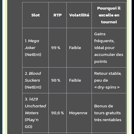
Pourquoi il
Slot
RTP
Volatilité
excelle en
tournoi
Gains
1.
Mega
fréquents,
Joker
99 %
Faible
idéal pour
(NetEnt)
accumuler des
points
2.
Blood
Retour stable,
Suckers
98 %
Faible
peu de
(NetEnt)
« dry‑spins »
3.
1429
Uncharted
Bonus de
Waters
98,6 %
Moyenne
tours gratuits
(Play’n
très rentables
GO)