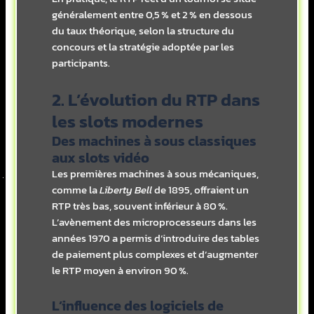
généralement entre 0,5 % et 2 % en dessous
du taux théorique, selon la structure du
concours et la stratégie adoptée par les
participants.
2. L’évolution du RTP dans
les slots modernes
Des machines à sous classiques
aux slots vidéo
Les premières machines à sous mécaniques,
comme la
Liberty Bell
de 1895, offraient un
RTP très bas, souvent inférieur à 80 %.
L’avènement des microprocesseurs dans les
années 1970 a permis d’introduire des tables
de paiement plus complexes et d’augmenter
le RTP moyen à environ 90 %.
L’influence des logiciels de