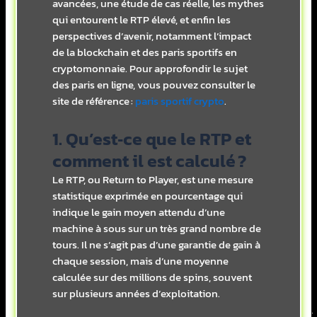
avancées, une étude de cas réelle, les mythes
qui entourent le RTP élevé, et enfin les
perspectives d’avenir, notamment l’impact
de la blockchain et des paris sportifs en
cryptomonnaie. Pour approfondir le sujet
des paris en ligne, vous pouvez consulter le
site de référence :
paris sportif crypto
.
1. Qu’est‑ce que le RTP et
comment il est calculé ?
Le RTP, ou Return to Player, est une mesure
statistique exprimée en pourcentage qui
indique le gain moyen attendu d’une
machine à sous sur un très grand nombre de
tours. Il ne s’agit pas d’une garantie de gain à
chaque session, mais d’une moyenne
calculée sur des millions de spins, souvent
sur plusieurs années d’exploitation.