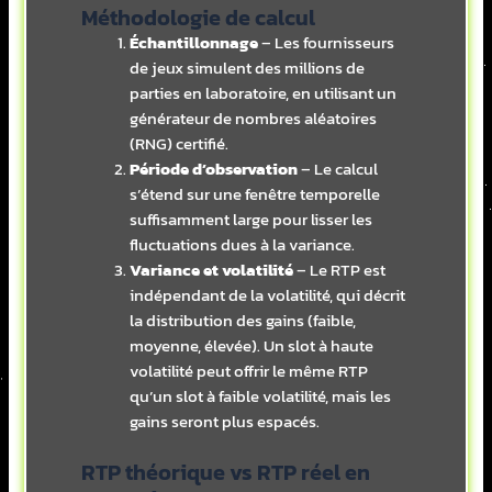
Méthodologie de calcul
Échantillonnage
– Les fournisseurs
de jeux simulent des millions de
parties en laboratoire, en utilisant un
générateur de nombres aléatoires
(RNG) certifié.
Période d’observation
– Le calcul
s’étend sur une fenêtre temporelle
suffisamment large pour lisser les
fluctuations dues à la variance.
Variance et volatilité
– Le RTP est
indépendant de la volatilité, qui décrit
la distribution des gains (faible,
moyenne, élevée). Un slot à haute
volatilité peut offrir le même RTP
qu’un slot à faible volatilité, mais les
gains seront plus espacés.
RTP théorique vs RTP réel en