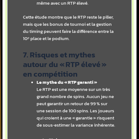
même avec un RTP élevé.
Cette étude montre que le RTP reste le pilier,
mais que les bonus de tournoi et la gestion
du timing peuvent faire la différence entre la
10ᵉ place et le podium.
7. Risques et mythes
autour du « RTP élevé »
en compétition
Le mythe du « RTP garanti »
Le RTP est une moyenne sur un très
grand nombre de spins. Aucun jeu ne
peut garantir un retour de 99 % sur
une session de 100 spins. Les joueurs
qui croient à une « garantie » risquent
de sous‑estimer la variance inhérente.