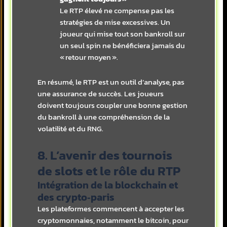
Le RTP élevé ne compense pas les
stratégies de mise excessives. Un
joueur qui mise tout son bankroll sur
un seul spin ne bénéficiera jamais du
« retour moyen ».
En résumé, le RTP est un outil d’analyse, pas
une assurance de succès. Les joueurs
doivent toujours coupler une bonne gestion
du bankroll à une compréhension de la
volatilité et du RNG.
8. L’avenir des tournois
de slots et le rôle du RTP
Intégration de la blockchain et
des crypto‑paris
Les plateformes commencent à accepter les
cryptomonnaies, notamment le bitcoin, pour