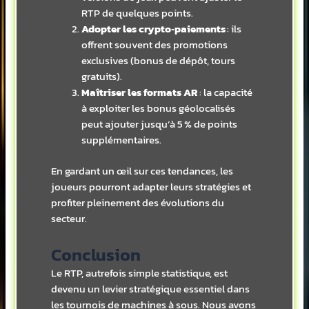
RTP de quelques points.
Adopter les crypto‑paiements
: ils
offrent souvent des promotions
exclusives (bonus de dépôt, tours
gratuits).
Maîtriser les formats AR
: la capacité
à exploiter les bonus géolocalisés
peut ajouter jusqu’à 5 % de points
supplémentaires.
En gardant un œil sur ces tendances, les
joueurs pourront adapter leurs stratégies et
profiter pleinement des évolutions du
secteur.
Conclusion
Le RTP, autrefois simple statistique, est
devenu un levier stratégique essentiel dans
les tournois de machines à sous. Nous avons