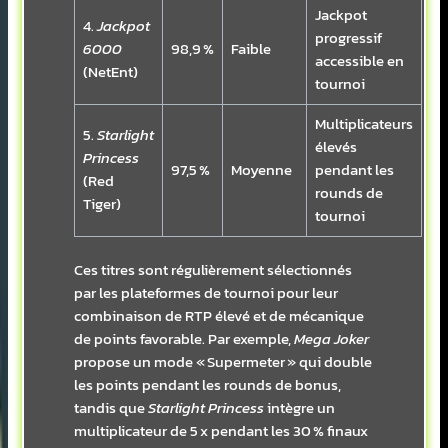
Jackpot
4.
Jackpot
progressif
6000
98,9 %
Faible
accessible en
(NetEnt)
tournoi
Multiplicateurs
5.
Starlight
élevés
Princess
97,5 %
Moyenne
pendant les
(Red
rounds de
Tiger)
tournoi
Ces titres sont régulièrement sélectionnés
par les plateformes de tournoi pour leur
combinaison de RTP élevé et de mécanique
de points favorable. Par exemple,
Mega Joker
propose un mode « Supermeter » qui double
les points pendant les rounds de bonus,
tandis que
Starlight Princess
intègre un
multiplicateur de 5 x pendant les 30 % finaux