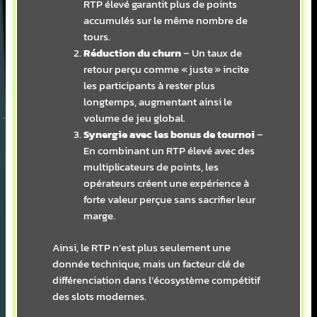
RTP élevé garantit plus de points
accumulés sur le même nombre de
tours.
Réduction du churn
– Un taux de
retour perçu comme « juste » incite
les participants à rester plus
longtemps, augmentant ainsi le
volume de jeu global.
Synergie avec les bonus de tournoi
–
En combinant un RTP élevé avec des
multiplicateurs de points, les
opérateurs créent une expérience à
forte valeur perçue sans sacrifier leur
marge.
Ainsi, le RTP n’est plus seulement une
donnée technique, mais un facteur clé de
différenciation dans l’écosystème compétitif
des slots modernes.