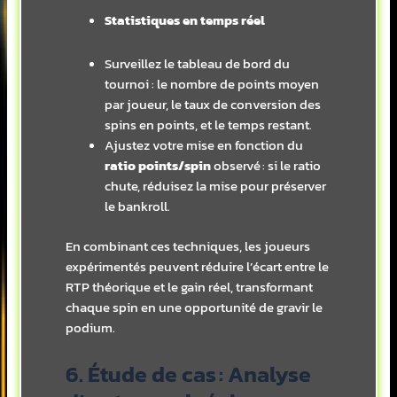
Statistiques en temps réel
Surveillez le tableau de bord du
tournoi : le nombre de points moyen
par joueur, le taux de conversion des
spins en points, et le temps restant.
Ajustez votre mise en fonction du
ratio points/spin
observé : si le ratio
chute, réduisez la mise pour préserver
le bankroll.
En combinant ces techniques, les joueurs
expérimentés peuvent réduire l’écart entre le
RTP théorique et le gain réel, transformant
chaque spin en une opportunité de gravir le
podium.
6. Étude de cas : Analyse