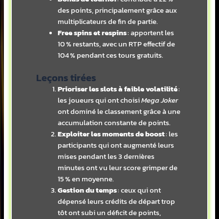
des points, principalement grâce aux
multiplicateurs de fin de partie.
Free spins et respins
: apportent les
10 % restants, avec un RTP effectif de
104 % pendant ces tours gratuits.
Leçons tirées
Prioriser les slots à faible volatilité
:
les joueurs qui ont choisi
Mega Joker
ont dominé le classement grâce à une
accumulation constante de points.
Exploiter les moments de boost
: les
participants qui ont augmenté leurs
mises pendant les 3 dernières
minutes ont vu leur score grimper de
15 % en moyenne.
Gestion du temps
: ceux qui ont
dépensé leurs crédits de départ trop
tôt ont subi un déficit de points,