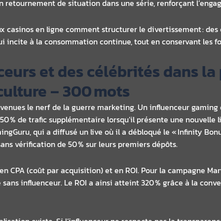
n retournement de situation dans une série, renforçant l’eng
 casinos en ligne comment structurer le divertissement : des 
qui incite à la consommation continue, tout en conservant les 
nceurs et des célébrités dans l
culture – 300 mots
enues le nerf de la guerre marketing. Un influenceur gaming 
0 % de trafic supplémentaire lorsqu’il présente une nouvelle l
Guru, qui a diffusé un live où il a débloqué le « Infinity Bonu
ns vérification de 50 % sur leurs premiers dépôts.
 en CPA (coût par acquisition) et en ROI. Pour la campagne Marv
sans influenceur. Le ROI a ainsi atteint 320 % grâce à la conver
isation existe. Si l’influenceur ne respecte pas la transparen