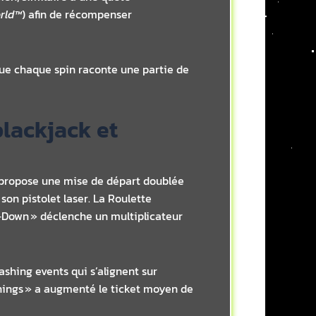
orld™
) afin de récompenser
 que chaque spin raconte une partie de
blackjack et
» propose une mise de départ doublée
on pistolet laser. La Roulette
e‑Down » déclenche un multiplicateur
shing events qui s’alignent sur
Things » a augmenté le ticket moyen de