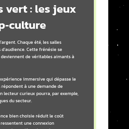
vert : les jeux
p‑culture
’argent. Chaque été, les salles
 d’audience. Cette frénésie se
s deviennent de véritables aimants à
 expérience immersive qui dépasse le
 ils répondent à une demande de
Un lecteur curieux pourra, par exemple,
ques du secteur.
ence bien choisie réduit le coût
x, ressentent une connexion