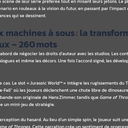
 scène de leur série préférée tout en misant leurs jetons. Le p
nario en rouleaux à la vision du futur, en passant par l’impact 
dances qui se dessinent.
x machines à sous : la transfor
aux – 260 mots
’abord de négocier les droits d’auteur avec les studios. Les con
ialogues et même les décors. Une fois l’accord signé, les dévelo
as. Le slot « Jurassic World™ » intègre les rugissements du T
‑Fall” où les joueurs déclenchent une chute libre de dinosaure
 bande‑son originale de Hans Zimmer, tandis que
Game of Thro
e un mini‑jeu de stratégie.
rception du hasard. Au lieu d’un simple spin, le joueur suit une
me of Thrones
. Cette narration crée un sentiment de progress