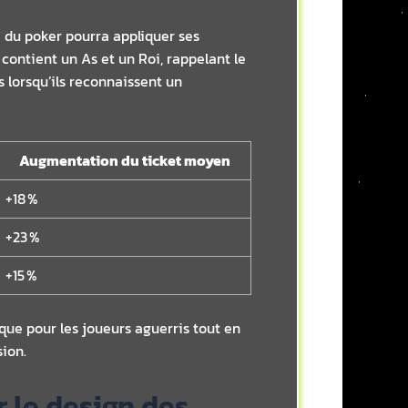
é du poker pourra appliquer ses
 contient un As et un Roi, rappelant le
ts lorsqu’ils reconnaissent un
Augmentation du ticket moyen
+18 %
+23 %
+15 %
que pour les joueurs aguerris tout en
ion.
r le design des