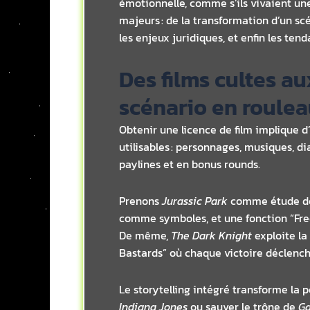
émotionnelle, comme s’ils vivaient une
majeurs : de la transformation d’un scé
les enjeux juridiques, et enfin les ten
Des films cultes au
scénario en roule
Obtenir une licence de film implique d
utilisables : personnages, musiques, d
paylines et en bonus rounds.
Prenons
Jurassic Park
comme étude de c
comme symboles, et une fonction “Free
De même,
The Dark Knight
exploite la
Bastards” où chaque victoire déclench
Le storytelling intégré transforme la pe
Indiana Jones
ou sauver le trône de
Ga