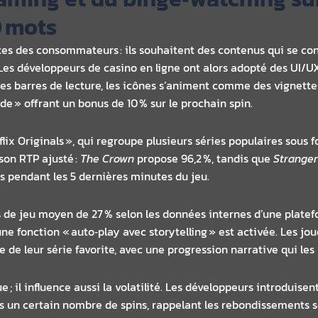
0 mots
ntes des consommateurs : ils souhaitent des contenus qui se 
r. Les développeurs de casino en ligne ont alors adopté des UI/
 barres de lecture, les icônes s’animent comme des vignettes N
e » offrant un bonus de 10 % sur le prochain spin.
lix Originals », qui regroupe plusieurs séries populaires sous
son RTP ajusté :
The Crown
propose 96,2 %, tandis que
Stranger
s pendant les 5 dernières minutes du jeu.
 jeu moyen de 27 % selon les données internes d’une platefor
une fonction « auto‑play avec storytelling » est activée. Les jo
de leur série favorite, avec une progression narrative qui les
e ; il influence aussi la volatilité. Les développeurs introduisen
ès un certain nombre de spins, rappelant les rebondissements 