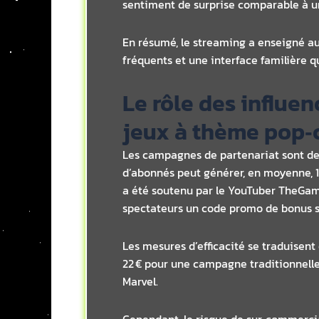
sentiment de surprise comparable à u
En résumé, le streaming a enseigné aux
fréquents et une interface familière 
Le rôle des influe
jeux à thème pop‑
Les campagnes de partenariat sont dev
d’abonnés peut générer, en moyenne, 15
a été soutenu par le YouTuber TheGaming
spectateurs un code promo de bonus sa
Les mesures d’efficacité se traduisent
22 € pour une campagne traditionnelle 
Marvel.
Cependant, le risque de sur‑commercial