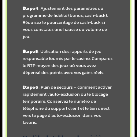
Étape 4
: Ajustement des paramètres du
programme de fidélité (bonus, cash‑back).
Réduisez le pourcentage de cash‑back si
vous constatez une hausse du volume de
jeu.
Étape 5
: Utilisation des rapports de jeu
responsable fournis par le casino. Comparez
le RTP moyen des jeux où vous avez
dépensé des points avec vos gains réels.
Étape 6
: Plan de secours – comment activer
rapidement l’auto‑exclusion ou le blocage
temporaire. Conservez le numéro de
téléphone du support client et le lien direct
vers la page d’auto‑exclusion dans vos
favoris.