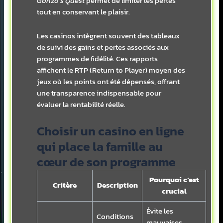
Gonzo’s Quest
permet de limiter les pertes
tout en conservant le plaisir.
Les casinos intègrent souvent des tableaux
de suivi des gains et pertes associés aux
programmes de fidélité. Ces rapports
affichent le RTP (Return to Player) moyen des
jeux où les points ont été dépensés, offrant
une transparence indispensable pour
évaluer la rentabilité réelle.
Choisir un casino en ligne
qui place la famille au
cœur de son programme
Pourquoi c’est
Critère
Description
crucial
Évite les
Conditions
mauvaises