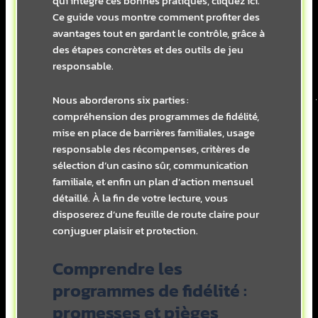
qui intègre ces bonnes pratiques, cliquez ici.
Ce guide vous montre comment profiter des
avantages tout en gardant le contrôle, grâce à
des étapes concrètes et des outils de jeu
responsable.
Nous aborderons six parties :
compréhension des programmes de fidélité,
mise en place de barrières familiales, usage
responsable des récompenses, critères de
sélection d’un casino sûr, communication
familiale, et enfin un plan d’action mensuel
détaillé. À la fin de votre lecture, vous
disposerez d’une feuille de route claire pour
conjuguer plaisir et protection.
Comprendre les
programmes de fidélité :
promesses et pièges