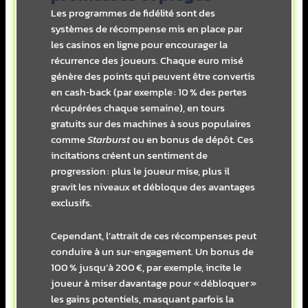
Les programmes de fidélité sont des
systèmes de récompense mis en place par
les casinos en ligne pour encourager la
récurrence des joueurs. Chaque euro misé
génère des points qui peuvent être convertis
en cash‑back (par exemple : 10 % des pertes
récupérées chaque semaine), en tours
gratuits sur des machines à sous populaires
comme
Starburst
ou en bonus de dépôt. Ces
incitations créent un sentiment de
progression : plus le joueur mise, plus il
gravit les niveaux et débloque des avantages
exclusifs.
Cependant, l’attrait de ces récompenses peut
conduire à un sur‑engagement. Un bonus de
100 % jusqu’à 200 €, par exemple, incite le
joueur à miser davantage pour « débloquer »
les gains potentiels, masquant parfois la