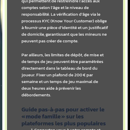
qui permettent de restreindre l’accès aux
comptes selon l’âge et le niveau de
responsabilité. La vérification d’âge via le
processus KYC (Know Your Customer) oblige
à fournir une pièce d’identité et un justificatif
de domicile, garantissant que les mineurs ne
peuvent pas créer de compte.
Par ailleurs, les limites de dépôt, de mise et
de temps de jeu peuvent être paramétrées
directement dans le tableau de bord du
joueur. Fixer un plafond de 200 € par
semaine et un temps de jeu maximal de
deux heures aide à prévenir les
débordements.
Guide pas‑à‑pas pour activer le
« mode famille » sur les
plateformes les plus populaires
Connectez‑vous à votre compte et