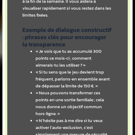
à la fin de la semaine. Il vous aidera à
visualiser rapidement si vous restez dans les
limites fixées.
Exemple de dialogue constructif
: phrases clés pour encourager
la transparence
« Je vois que tu as accumulé 300
points ce mois‑ci ; comment
aimerais‑tu les utiliser ? »
« Si tu sens que le jeu devient trop
fréquent, parlons‑en ensemble avant
de dépasser la limite de 150 €. »
« Nous pouvons transformer ces
points en une sortie familiale ; cela
nous donne un objectif commun
hors‑ligne. »
« N’hésite pas à me dire si tu veux
activer l’auto‑exclusion, c’est
simplement une mesure de sécurité,