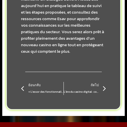
aujourd’hui en pratique le tableau de suivi
et les étapes proposées, et consultez des
ressources comme Esav pour approfondir
vos connaissances sur les meilleures
pratiques du secteur. Vous serez alors prêt à
profiter pleinement des avantages d’un
nouveau casino en ligne tout en protégeant
ceux qui comptent le plus.
Prev
Next
ย้อนกลับ
ถัดไป
« L’essor des fonctionnalités sociales : comment les plateformes de casino façonnent de nouvelles communautés de joueurs »
L’ère du casino digital : comment les bonus en ligne redéfinissent le jeu pour le Nouvel An