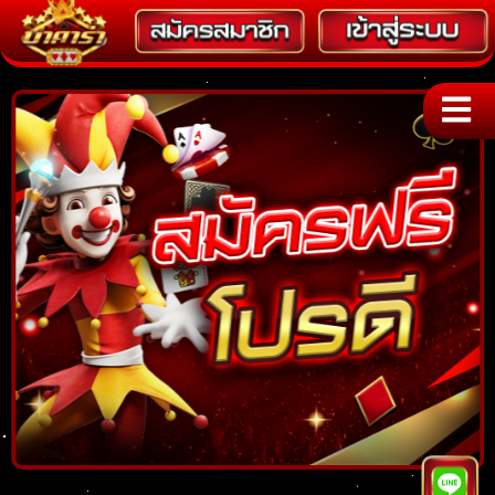
Skip
to
content