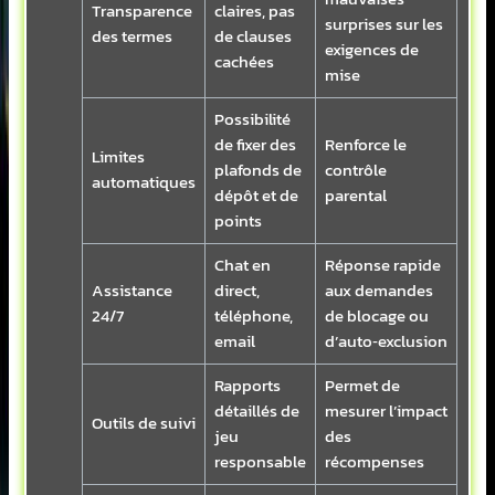
Transparence
claires, pas
surprises sur les
des termes
de clauses
exigences de
cachées
mise
Possibilité
de fixer des
Renforce le
Limites
plafonds de
contrôle
automatiques
dépôt et de
parental
points
Chat en
Réponse rapide
Assistance
direct,
aux demandes
24/7
téléphone,
de blocage ou
email
d’auto‑exclusion
Rapports
Permet de
détaillés de
mesurer l’impact
Outils de suivi
jeu
des
responsable
récompenses