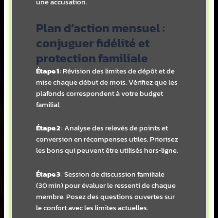
une accusation.
Plan d’action mensuel :
conjuguer fidélité et
protection familiale
Étape 1
: Révision des limites de dépôt et de
mise chaque début de mois. Vérifiez que les
plafonds correspondent à votre budget
familial.
Étape 2
: Analyse des relevés de points et
conversion en récompenses utiles. Priorisez
les bons qui peuvent être utilisés hors‑ligne.
Étape 3
: Session de discussion familiale
(30 min) pour évaluer le ressenti de chaque
membre. Posez des questions ouvertes sur
le confort avec les limites actuelles.