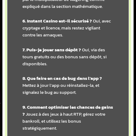
expliqué dans la section mathématique.
6. Instant Casino est-il sécurisé ?
Oui, avec
cryptage et licence, mais restez vigilant
contre les arnaques.
7. Puis-je jouer sans dépôt ?
Oui, via des
tours gratuits ou des bonus sans dépôt, si
disponibles.
8. Que faire en cas de bug dans l’app ?
Mettez à jour l’app ou réinstallez-la, et
signalez le bug au support.
9. Comment optimiser les chances de gains
?
Jouez à des jeux à haut RTP, gérez votre
bankroll, et utilisez les bonus
stratégiquement.