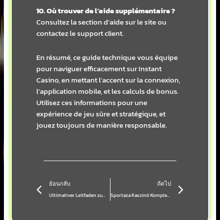
10. Où trouver de l’aide supplémentaire ?
Consultez la section d’aide sur le site ou
contactez le support client.
En résumé, ce guide technique vous équipe
pour naviguer efficacement sur Instant
Casino, en mettant l’accent sur la connexion,
l’application mobile, et les calculs de bonus.
Utilisez ces informations pour une
expérience de jeu sûre et stratégique, et
jouez toujours de manière responsable.
Prev
Next
ย้อนกลับ
ถัดไป
Ultimativer Leitfaden zum Installieren und Nutzen der Rainbet App für ein sicheres Casino-Erlebnis
Sportaza Kaszinó Komplett Kézikönyv: Regisztrációtól a Kifizetésig – Pro Stratégiák & Hibaelhárítás