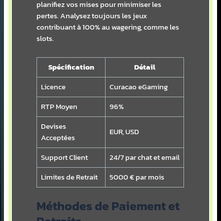
planifiez vos mises pour minimiser les
pertes. Analysez toujours les jeux
contribuant à 100% au wagering, comme les
slots.
Spécification
Détail
Licence
Curacao eGaming
RTP Moyen
96%
Devises
EUR, USD
Acceptées
Support Client
24/7 par chat et email
Limites de Retrait
5000 € par mois
Méthodes de Paiement et
Retraits