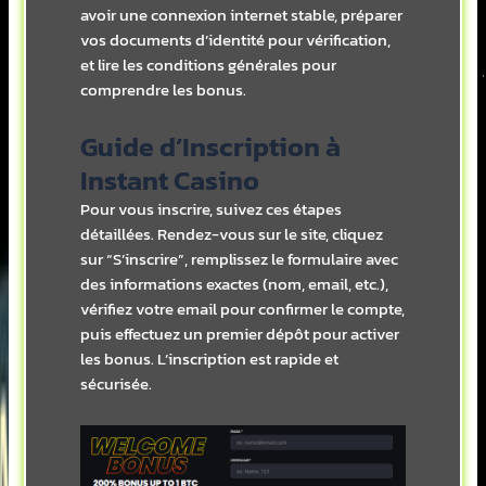
avoir une connexion internet stable, préparer
vos documents d’identité pour vérification,
et lire les conditions générales pour
comprendre les bonus.
Guide d’Inscription à
Instant Casino
Pour vous inscrire, suivez ces étapes
détaillées. Rendez-vous sur le site, cliquez
sur “S’inscrire”, remplissez le formulaire avec
des informations exactes (nom, email, etc.),
vérifiez votre email pour confirmer le compte,
puis effectuez un premier dépôt pour activer
les bonus. L’inscription est rapide et
sécurisée.