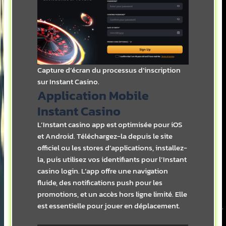
Capture d’écran du processus d’inscription
sur Instant Casino.
Application Mobile
Instant Casino
L’Instant casino app est optimisée pour iOS
et Android. Téléchargez-la depuis le site
officiel ou les stores d’applications, installez-
la, puis utilisez vos identifiants pour l’Instant
casino login. L’app offre une navigation
fluide, des notifications push pour les
promotions, et un accès hors ligne limité. Elle
est essentielle pour jouer en déplacement.