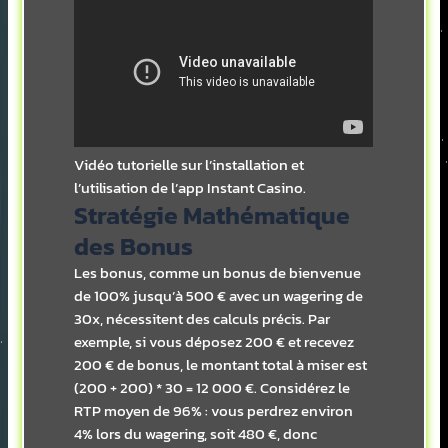
Vidéo tutorielle sur l’installation et
l’utilisation de l’app Instant Casino.
Stratégie Mathématique
des Bonus
Les bonus, comme un bonus de bienvenue
de 100% jusqu’à 500 € avec un wagering de
30x, nécessitent des calculs précis. Par
exemple, si vous déposez 200 € et recevez
200 € de bonus, le montant total à miser est
(200 + 200) * 30 = 12 000 €. Considérez le
RTP moyen de 96% : vous perdrez environ
4% lors du wagering, soit 480 €, donc