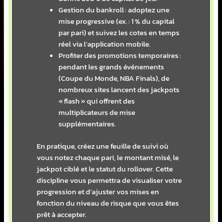
Gestion du bankroll : adoptez une
mise progressive (ex. : 1 % du capital
par pari) et suivez les cotes en temps
réel via l’application mobile.
Profiter des promotions temporaires :
pendant les grands événements
(Coupe du Monde, NBA Finals), de
nombreux sites lancent des jackpots
« flash » qui offrent des
multiplicateurs de mise
supplémentaires.
En pratique, créez une feuille de suivi où
vous notez chaque pari, le montant misé, le
jackpot ciblé et le statut du rollover. Cette
discipline vous permettra de visualiser votre
progression et d’ajuster vos mises en
fonction du niveau de risque que vous êtes
prêt à accepter.