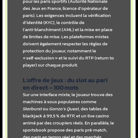
pour les paris sportifs (Autorité Nationale
des Jeux en France, licence d’opérateur de
paris). Les exigences incluent la vérification
d’identité (KYC), le contrôle de
l’anti‑blanchiment (AML) et la mise en place
de limites de mise. Les plateformes mixtes
doivent également respecter les règles de
protection du joueur, notamment le
« self‑exclusion » et le suivi du RTP (return to
player) sur chaque produit.
L’offre de jeux : du slot au pari
en direct – 100 mots
Sur une interface mixte, le joueur trouve des
machines à sous populaires comme
Starburst
ou
Gonzo’s Quest
, des tables de
blackjack à 99,5 % de RTP, et un live casino
animé par des croupiers réels. En parallèle, le
sportsbook propose des paris pré‑match,
des paris en temps réel et des marchés