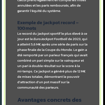
calcul prend également en compte les mises
annulées et les paris remboursés, afin de
garantir l’équité du système.
Exemple de jackpot record –
100 mots
Le record du jackpot sportif le plus élevé à ce
jour est le
EuroJackpot Football
de 2023, qui
a atteint 5,6 M€ après une série de paris sur la
phase finale de la Coupe du Monde. Le gain a
été remporté par un parieur français qui avait
combiné un pari simple sur le vainqueur et
un pari à double résultat sur le score à la
mi‑temps. Ce jackpot a généré plus de 12 M€
de mises totales, démontrant le pouvoir
d’attraction d’un pot massif sur la
communauté des parieurs.
Avantages concrets des