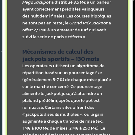
Mega Jackpot
a distribué 3,5 M€ à un parieur
ayant correctement prédit les vainqueurs
des huit demi‑finales. Les courses hippiques
ne sont pas en reste ; le
Grand Prix Jackpot
a
offert 2,9 M€ à un amateur de turf qui avait
suivi la série de paris « trifecta ».
Mécanismes de calcul des
jackpots sportifs – 130 mots
Les opérateurs utilisent un algorithme de
répartition basé sur un pourcentage fixe
(généralement 5‑7 %) de chaque mise placée
sur le marché concerné. Ce pourcentage
alimente le jackpot jusqu’à atteindre un
plafond prédéfini, après quoi le pot est
réinitialisé. Certains sites offrent des
« jackpots à seuils multiples », où le gain
augmente à chaque tranche de mise (ex. :
1 M€ à 100 M€ de mises, 2 M€ à 250 M€). Le