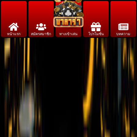
หน้าแรก
สมัครสมาชิก
ทางเข้าเล่น
โปรโมชั่น
บทความ