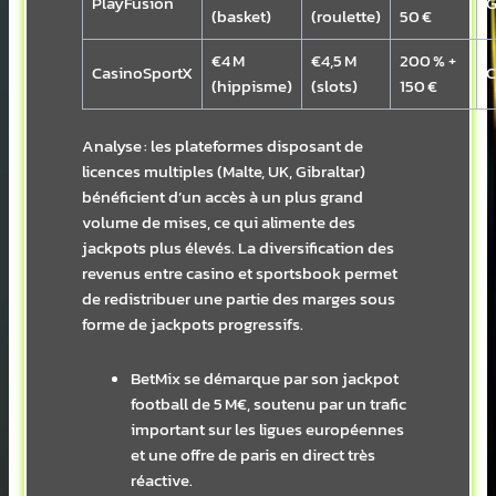
PlayFusion
G
(basket)
(roulette)
50 €
€4 M
€4,5 M
200 % +
CasinoSportX
C
(hippisme)
(slots)
150 €
Analyse : les plateformes disposant de
licences multiples (Malte, UK, Gibraltar)
bénéficient d’un accès à un plus grand
volume de mises, ce qui alimente des
jackpots plus élevés. La diversification des
revenus entre casino et sportsbook permet
de redistribuer une partie des marges sous
forme de jackpots progressifs.
BetMix se démarque par son jackpot
football de 5 M€, soutenu par un trafic
important sur les ligues européennes
et une offre de paris en direct très
réactive.