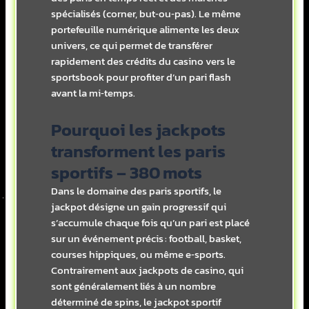
spécialisés (corner, but‑ou‑pas). Le même
portefeuille numérique alimente les deux
univers, ce qui permet de transférer
rapidement des crédits du casino vers le
sportsbook pour profiter d’un pari flash
avant la mi‑temps.
Pourquoi les jackpots
transforment les paris
sportifs – 380 mots
Dans le domaine des paris sportifs, le
jackpot désigne un gain progressif qui
s’accumule chaque fois qu’un pari est placé
sur un événement précis : football, basket,
courses hippiques, ou même e‑sports.
Contrairement aux jackpots de casino, qui
sont généralement liés à un nombre
déterminé de spins, le jackpot sportif