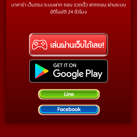
บาคาร่า เว็บตรง ระบบฝาก ถอน รวดเร็ว ฝากถอน ผ่านระบบ
อัติโนมัติ 24 ชั่วโมง