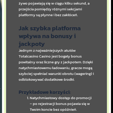
żywo pojawiają się w ciągu kilku sekund, a
przejścia pomiędzy różnymi sekcjami
platformy są płynne i bez zakłóceń.
Jak szybka platforma
wpływa na bonusy i
jackpoty
Jednym z najważniejszych atutów
Totalcasino Casino jest bogaty bonus
powitalny oraz liczne gry z jackpotem. Dzięki
natychmiastowemu ładowaniu, gracze mogą
szybciej spełniać warunki obrotu (wagering) i
odblokowywać dodatkowe środki.
Przykładowe korzyści:
Natychmiastowy dostęp do promocji
– po rejestracji bonus pojawia się w
Twoim koncie bez opóźnień.