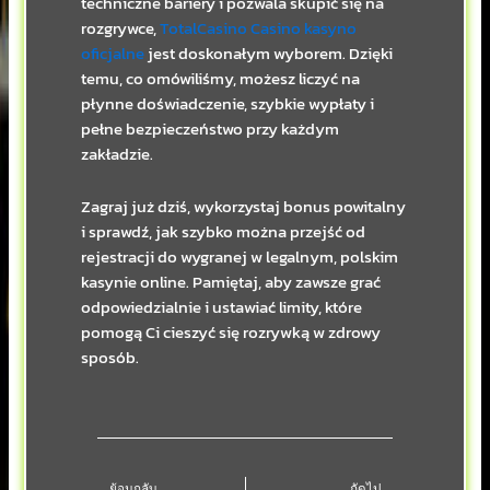
techniczne bariery i pozwala skupić się na
rozgrywce,
TotalCasino Casino kasyno
oficjalne
jest doskonałym wyborem. Dzięki
temu, co omówiliśmy, możesz liczyć na
płynne doświadczenie, szybkie wypłaty i
pełne bezpieczeństwo przy każdym
zakładzie.
Zagraj już dziś, wykorzystaj bonus powitalny
i sprawdź, jak szybko można przejść od
rejestracji do wygranej w legalnym, polskim
kasynie online. Pamiętaj, aby zawsze grać
odpowiedzialnie i ustawiać limity, które
pomogą Ci cieszyć się rozrywką w zdrowy
sposób.
Prev
Next
ย้อนกลับ
ถัดไป