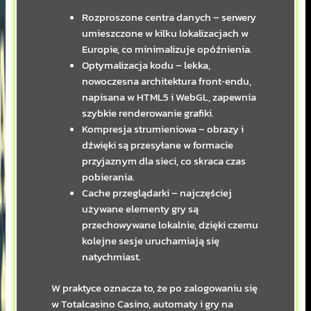
Rozproszone centra danych – serwery
umieszczone w kilku lokalizacjach w
Europie, co minimalizuje opóźnienia.
Optymalizacja kodu – lekka,
nowoczesna architektura front‑endu,
napisana w HTML5 i WebGL, zapewnia
szybkie renderowanie grafiki.
Kompresja strumieniowa – obrazy i
dźwięki są przesyłane w formacie
przyjaznym dla sieci, co skraca czas
pobierania.
Cache przeglądarki – najczęściej
używane elementy gry są
przechowywane lokalnie, dzięki czemu
kolejne sesje uruchamiają się
natychmiast.
W praktyce oznacza to, że po zalogowaniu się
w Totalcasino Casino, automaty i gry na