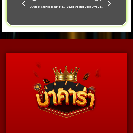
Guida al cashback nei giochi Live: vantaggi e strategie vincenti
8 Expert Tips voor Live Dealer Spellen met Echt Geld bij Winbet Casino