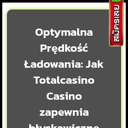
Optymalna
Prędkość
Ładowania: Jak
Totalcasino
Casino
zapewnia
błyskawiczne