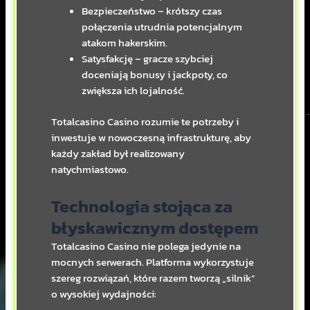
Bezpieczeństwo – krótszy czas
połączenia utrudnia potencjalnym
atakom hakerskim.
Satysfakcję – gracze szybciej
doceniają bonusy i jackpoty, co
zwiększa ich lojalność.
Totalcasino Casino rozumie te potrzeby i
inwestuje w nowoczesną infrastrukturę, aby
każdy zakład był realizowany
natychmiastowo.
Technologia stojąca za
błyskawicznym dostępem
Totalcasino Casino nie polega jedynie na
mocnych serwerach. Platforma wykorzystuje
szereg rozwiązań, które razem tworzą „silnik”
o wysokiej wydajności: